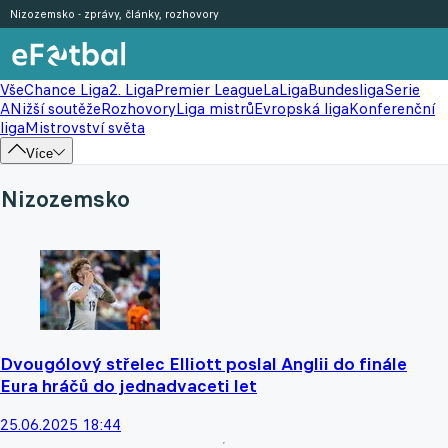
Nizozemsko - zprávy, články, rozhovory
Vše
Chance Liga
2. Liga
Premier League
LaLiga
Bundesliga
Serie
A
Nižší soutěže
Rozhovory
Liga mistrů
Evropská liga
Konferenční
liga
Mistrovství světa
Více
Nizozemsko
Dvougólový střelec Elliott poslal Anglii do finále
Eura hráčů do jednadvaceti let
25.06.2025 18:44