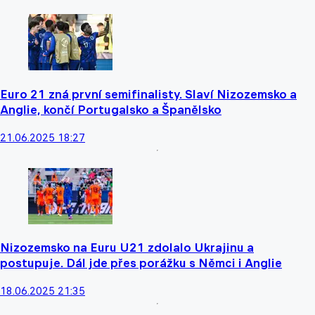
Euro 21 zná první semifinalisty. Slaví Nizozemsko a
Anglie, končí Portugalsko a Španělsko
21.06.2025 18:27
Nizozemsko na Euru U21 zdolalo Ukrajinu a
postupuje. Dál jde přes porážku s Němci i Anglie
18.06.2025 21:35