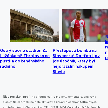
N
k
r
Ostrý spor o stadion Za
Přestupová bomba na
n
Lužánkami! Zbrojovka se
Slovensku! Do třetí ligy
p
pustila do brněnského
jde útočník, který byl
radního
nejdražším nákupem
Slavie
Nizozemsko - profil
na eFotbal.cz - rozhovory, komentáře, analýzy a
články. Na eFotbalu najdete aktuality a zprávy o českých fotbalových
soutěžích (např.
Chance Liga
,
ČFL
,
MSFL
,
MOL Cup
), domácích týmech