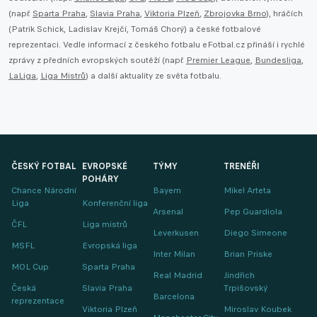
(např.
Sparta Praha
,
Slavia Praha
,
Viktoria Plzeň
,
Zbrojovka Brno
), hráčích
(Patrik Schick, Ladislav Krejčí, Tomáš Chorý) a české fotbalové
reprezentaci. Vedle informací z českého fotbalu eFotbal.cz přináší i rychlé
zprávy z předních evropských soutěží (např.
Premier League
,
Bundesliga
,
LaLiga
,
Liga Mistrů
) a další aktuality ze světa fotbalu.
ČESKÝ FOTBAL
EVROPSKÉ
TÝMY
TRENÉŘI
POHÁRY
Chance Národní
Bayern
Mikel Arteta
Liga
Konferenční liga
Arsenal
Pep Guardiola
ČFL
Liga mistrů
Leverkusen
Diego Simeone
MSFL
Evropská liga
Inter Milan
Brian Priske
MOL Cup
Sparta Praha
Real Madrid
Jindřich
Česká
Slavia Praha
Trpišovský
Barcelona
reprezentace
Viktoria Plzeň
Miroslav Koubek