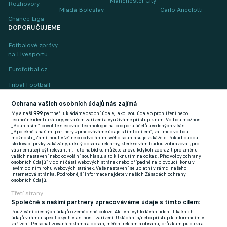
Manchester City
Rozhovory
Mladá Boleslav
Carlo Ancelotti
Chance Liga
DOPORUČUJEME
Fotbalové zprávy
na Livesportu
Eurofotbal.cz
Tribal Football -
Football News
(EN)
Ochrana vašich osobních údajů nás zajímá
My a naši
999
partneři ukládáme osobní údaje, jako jsou údaje o prohlížení nebo
FlashFutbal (SK)
jedinečné identifikátory, ve vašem zařízení a využíváme přístup k nim. Volbou možnosti
„Souhlasím“ povolíte sledovací technologie na podporu účelů uvedených v části
„Společně s našimi partnery zpracováváme údaje s tímto cílem“, zatímco volbou
Tenisportal.cz
možnosti „Zamítnout vše“ nebo odvoláním svého souhlasu je zakážete. Pokud budou
sledovací prvky zakázány, určitý obsah a reklamy, které se vám budou zobrazovat, pro
Tenisové zprávy
vás nemusejí být relevantní. Tuto nabídku můžete znovu kdykoli zobrazit pro změnu
vašich nastavení nebo odvolání souhlasu, a to kliknutím na odkaz „Předvolby ochrany
na Livesportu
osobních údajů“ v dolní části webových stránek nebo případně na plovoucí ikonu v
levém dolním rohu webových stránek. Vaše nastavení se uplatní v rámci našeho
Internetová stránka. Podrobnější informace najdete v našich Zásadách ochrany
osobních údajů.
Třetí strany
Společně s našimi partnery zpracováváme údaje s tímto cílem:
Používání přesných údajů o zeměpisné poloze. Aktivní vyhledávání identifikačních
Podmínky užití
GDPR a žurnalistika
údajů v rámci specifických vlastností zařízení. Ukládání a/nebo přístup k informacím v
zařízení. Personalizovaná reklama a obsah, měření reklam a obsahu, průzkum publika a