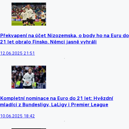
Překvapení na účet Nizozemska, o body ho na Euru do
21 let obralo Finsko. Němci jasně vyhráli
12.06.2025 21:51
Kompletní nominace na Euro do 21 let: Hvězdní
mladíci z Bundesligy, LaLigy i Premier League
10.06.2025 18:42