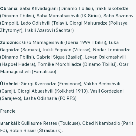
Obránci:
Saba Khvadagiani (Dinamo Tbilisi), Irakli Iakobidze
(Dinamo Tbilisi), Saba Mamatsashvili (IK Sirius), Saba Sazonov
(Empoli), Lado Odishvili (Telavi), Giorgi Maisuradze (Polissya
Zhytomyr), Irakli Azarovi (Šachtar)
Záložníci:
Gizo Mamageishvili (Iberia 1999 Tbilisi), Luka
Gagnidze (Samara), Irakli Yegoian (Vitesse), Nodar Lominadze
(Dinamo Tbilisi), Gabriel Sigua (Basilej), Levan Osikmashvili
(Hapoel Hadera), Tornike Morchiladze (Dinamo Tbilisi), Otar
Mamageishvili (Famalicao)
Útočníci:
Giorgi Kvernadze (Frosinone), Vakho Bedoshvili
(Gareji), Giorgi Abuashvili (Kolkheti 1913), Vasil Gordeziani
(Sarajevo), Lasha Odisharia (FC RFS)
Francie
Brankáři:
Guillaume Restes (Toulouse), Obed Nkambadio (Paris
FC), Robin Risser (Štrasburk),