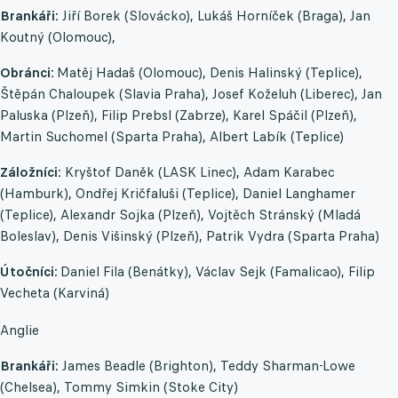
Brankáři:
Jiří Borek (Slovácko), Lukáš Horníček (Braga), Jan
Koutný (Olomouc),
Obránci:
Matěj Hadaš (Olomouc), Denis Halinský (Teplice),
Štěpán Chaloupek (Slavia Praha), Josef Koželuh (Liberec), Jan
Paluska (Plzeň), Filip Prebsl (Zabrze), Karel Spáčil (Plzeň),
Martin Suchomel (Sparta Praha), Albert Labík (Teplice)
Záložníci:
Kryštof Daněk (LASK Linec), Adam Karabec
(Hamburk), Ondřej Kričfaluši (Teplice), Daniel Langhamer
(Teplice), Alexandr Sojka (Plzeň), Vojtěch Stránský (Mladá
Boleslav), Denis Višinský (Plzeň), Patrik Vydra (Sparta Praha)
Útočníci:
Daniel Fila (Benátky), Václav Sejk (Famalicao), Filip
Vecheta (Karviná)
Anglie
Brankáři:
James Beadle (Brighton), Teddy Sharman-Lowe
(Chelsea), Tommy Simkin (Stoke City)