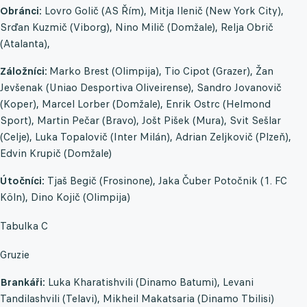
Obránci:
Lovro Golič (AS Řím), Mitja Ilenič (New York City),
Srďan Kuzmič (Viborg), Nino Milič (Domžale), Relja Obrič
(Atalanta),
Záložníci:
Marko Brest (Olimpija), Tio Cipot (Grazer), Žan
Jevšenak (Uniao Desportiva Oliveirense), Sandro Jovanovič
(Koper), Marcel Lorber (Domžale), Enrik Ostrc (Helmond
Sport), Martin Pečar (Bravo), Jošt Pišek (Mura), Svit Sešlar
(Celje), Luka Topalovič (Inter Milán), Adrian Zeljkovič (Plzeň),
Edvin Krupič (Domžale)
Útočníci:
Tjaš Begič (Frosinone), Jaka Čuber Potočnik (1. FC
Köln), Dino Kojič (Olimpija)
Tabulka C
Gruzie
Brankáři:
Luka Kharatishvili (Dinamo Batumi), Levani
Tandilashvili (Telavi), Mikheil Makatsaria (Dinamo Tbilisi)