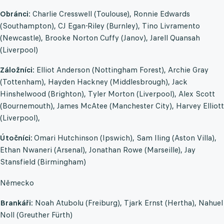
Obránci:
Charlie Cresswell (Toulouse), Ronnie Edwards
(Southampton), CJ Egan-Riley (Burnley), Tino Livramento
(Newcastle), Brooke Norton Cuffy (Janov), Jarell Quansah
(Liverpool)
Záložníci:
Elliot Anderson (Nottingham Forest), Archie Gray
(Tottenham), Hayden Hackney (Middlesbrough), Jack
Hinshelwood (Brighton), Tyler Morton (Liverpool), Alex Scott
(Bournemouth), James McAtee (Manchester City), Harvey Elliott
(Liverpool),
Útočníci:
Omari Hutchinson (Ipswich), Sam Iling (Aston Villa),
Ethan Nwaneri (Arsenal), Jonathan Rowe (Marseille), Jay
Stansfield (Birmingham)
Německo
Brankáři:
Noah Atubolu (Freiburg), Tjark Ernst (Hertha), Nahuel
Noll (Greuther Fürth)