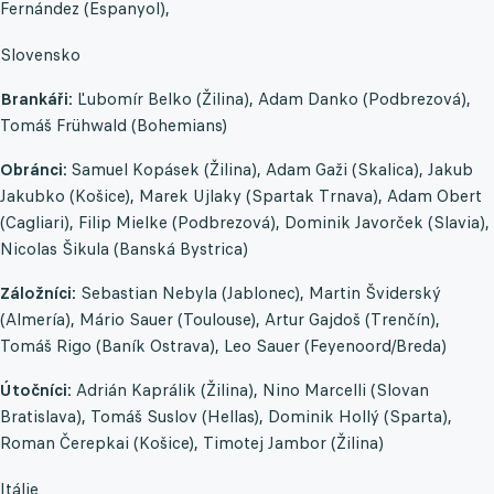
Fernández (Espanyol),
Slovensko
Brankáři:
Ľubomír Belko (Žilina), Adam Danko (Podbrezová),
Tomáš Frühwald (Bohemians)
Obránci:
Samuel Kopásek (Žilina), Adam Gaži (Skalica), Jakub
Jakubko (Košice), Marek Ujlaky (Spartak Trnava), Adam Obert
(Cagliari), Filip Mielke (Podbrezová), Dominik Javorček (Slavia),
Nicolas Šikula (Banská Bystrica)
Záložníci:
Sebastian Nebyla (Jablonec), Martin Šviderský
(Almería), Mário Sauer (Toulouse), Artur Gajdoš (Trenčín),
Tomáš Rigo (Baník Ostrava), Leo Sauer (Feyenoord/Breda)
Útočníci:
Adrián Kaprálik (Žilina), Nino Marcelli (Slovan
Bratislava), Tomáš Suslov (Hellas), Dominik Hollý (Sparta),
Roman Čerepkai (Košice), Timotej Jambor (Žilina)
Itálie