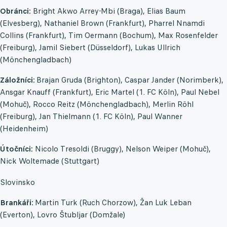
Obránci:
Bright Akwo Arrey-Mbi (Braga), Elias Baum
(Elvesberg), Nathaniel Brown (Frankfurt), Pharrel Nnamdi
Collins (Frankfurt), Tim Oermann (Bochum), Max Rosenfelder
(Freiburg), Jamil Siebert (Düsseldorf), Lukas Ullrich
(Mönchengladbach)
Záložníci:
Brajan Gruda (Brighton), Caspar Jander (Norimberk),
Ansgar Knauff (Frankfurt), Eric Martel (1. FC Köln), Paul Nebel
(Mohuč), Rocco Reitz (Mönchengladbach), Merlin Röhl
(Freiburg), Jan Thielmann (1. FC Köln), Paul Wanner
(Heidenheim)
Útočníci:
Nicolo Tresoldi (Bruggy), Nelson Weiper (Mohuč),
Nick Woltemade (Stuttgart)
Slovinsko
Brankáři:
Martin Turk (Ruch Chorzow), Žan Luk Leban
(Everton), Lovro Štubljar (Domžale)