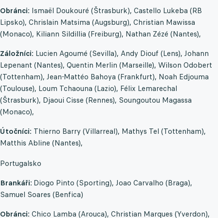
Obránci:
Ismaël Doukouré (Štrasburk), Castello Lukeba (RB
Lipsko), Chrislain Matsima (Augsburg), Christian Mawissa
(Monaco), Kiliann Sildillia (Freiburg), Nathan Zézé (Nantes),
Záložníci:
Lucien Agoumé (Sevilla), Andy Diouf (Lens), Johann
Lepenant (Nantes), Quentin Merlin (Marseille), Wilson Odobert
(Tottenham), Jean-Mattéo Bahoya (Frankfurt), Noah Edjouma
(Toulouse), Loum Tchaouna (Lazio), Félix Lemarechal
(Štrasburk), Djaoui Cisse (Rennes), Soungoutou Magassa
(Monaco),
Útočníci:
Thierno Barry (Villarreal), Mathys Tel (Tottenham),
Matthis Abline (Nantes),
Portugalsko
Brankáři:
Diogo Pinto (Sporting), Joao Carvalho (Braga),
Samuel Soares (Benfica)
Obránci:
Chico Lamba (Arouca), Christian Marques (Yverdon),