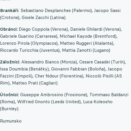
Brankáři:
Sebastiano Desplanches (Palermo), Jacopo Sassi
(Crotone), Gioele Zacchi (Latina).
Obránci:
Diego Coppola (Verona), Daniele Ghilardi (Verona),
Gabriele Guarino (Carrarese), Michael Kayode (Brentford),
Lorenzo Pirola (Olympiacos), Matteo Ruggeri (Atalanta),
Riccardo Turicchia (Juventus), Mattia Zanotti (Lugano)
Záložníci:
Alessandro Bianco (Monza), Cesare Casadei (Turín),
Issa Doumbia (Benátky), Giovanni Fabbian (Boloňa), Jacopo
Fazzini (Empoli), Cher Ndour (Fiorentina), Niccolò Pisilli (AS
Rím), Matteo Prati (Cagliari)
Útočníci:
Giuseppe Ambrosino (Frosinone), Tommaso Baldanzi
(Roma), Wilfried Gnonto (Leeds United), Luca Koleosho
(Burnley).
Rumunsko