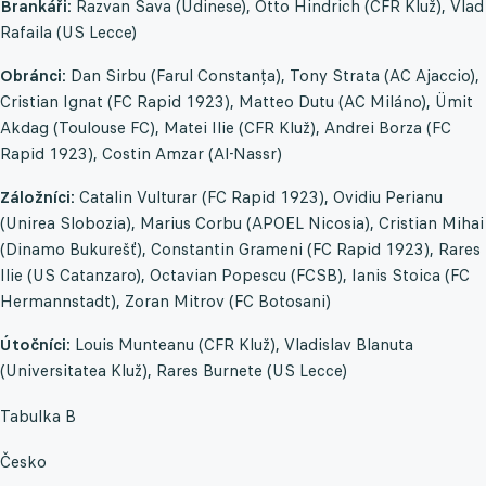
Brankáři:
Razvan Sava (Udinese), Otto Hindrich (CFR Kluž), Vlad
Rafaila (US Lecce)
Obránci:
Dan Sirbu (Farul Constanța), Tony Strata (AC Ajaccio),
Cristian Ignat (FC Rapid 1923), Matteo Dutu (AC Miláno), Ümit
Akdag (Toulouse FC), Matei Ilie (CFR Kluž), Andrei Borza (FC
Rapid 1923), Costin Amzar (Al-Nassr)
Záložníci:
Catalin Vulturar (FC Rapid 1923), Ovidiu Perianu
(Unirea Slobozia), Marius Corbu (APOEL Nicosia), Cristian Mihai
(Dinamo Bukurešť), Constantin Grameni (FC Rapid 1923), Rares
Ilie (US Catanzaro), Octavian Popescu (FCSB), Ianis Stoica (FC
Hermannstadt), Zoran Mitrov (FC Botosani)
Útočníci:
Louis Munteanu (CFR Kluž), Vladislav Blanuta
(Universitatea Kluž), Rares Burnete (US Lecce)
Tabulka B
Česko