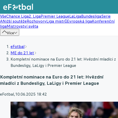
Vše
Chance Liga
2. Liga
Premier League
LaLiga
Bundesliga
Serie
A
Nižší soutěže
Rozhovory
Liga mistrů
Evropská liga
Konferenční
liga
Mistrovství světa
Více
eFotbal
ME do 21 let
Kompletní nominace na Euro do 21 let: Hvězdní mladíci z
Bundesligy, LaLigy i Premier League
Kompletní nominace na Euro do 21 let: Hvězdní
mladíci z Bundesligy, LaLigy i Premier League
eFotbal
,
10.06.2025 18:42