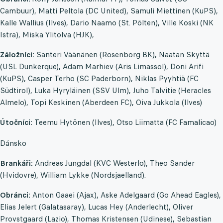
Cambuur), Matti Peltola (DC United), Samuli Miettinen (KuPS),
Kalle Wallius (Ilves), Dario Naamo (St. Pölten), Ville Koski (NK
Istra), Miska Ylitolva (HJK),
Záložníci:
Santeri Väänänen (Rosenborg BK), Naatan Skyttä
(USL Dunkerque), Adam Marhiev (Aris Limassol), Doni Arifi
(KuPS), Casper Terho (SC Paderborn), Niklas Pyyhtiä (FC
Südtirol), Luka Hyryläinen (SSV Ulm), Juho Talvitie (Heracles
Almelo), Topi Keskinen (Aberdeen FC), Oiva Jukkola (Ilves)
Útočníci:
Teemu Hytönen (Ilves), Otso Liimatta (FC Famalicao)
Dánsko
Brankáři:
Andreas Jungdal (KVC Westerlo), Theo Sander
(Hvidovre), William Lykke (Nordsjaelland).
Obránci:
Anton Gaaei (Ajax), Aske Adelgaard (Go Ahead Eagles),
Elias Jelert (Galatasaray), Lucas Hey (Anderlecht), Oliver
Provstgaard (Lazio), Thomas Kristensen (Udinese), Sebastian