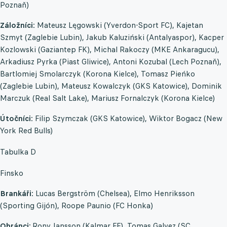
Poznaň)
Záložníci:
Mateusz Lęgowski (Yverdon-Sport FC), Kajetan
Szmyt (Zaglebie Lubin), Jakub Kaluziński (Antalyaspor), Kacper
Kozlowski (Gaziantep FK), Michal Rakoczy (MKE Ankaragucu),
Arkadiusz Pyrka (Piast Gliwice), Antoni Kozubal (Lech Poznaň),
Bartlomiej Smolarczyk (Korona Kielce), Tomasz Pieńko
(Zaglebie Lubin), Mateusz Kowalczyk (GKS Katowice), Dominik
Marczuk (Real Salt Lake), Mariusz Fornalczyk (Korona Kielce)
Útočníci:
Filip Szymczak (GKS Katowice), Wiktor Bogacz (New
York Red Bulls)
Tabulka D
Finsko
Brankáři:
Lucas Bergström (Chelsea), Elmo Henriksson
(Sporting Gijón), Roope Paunio (FC Honka)
Obránci:
Rony Jansson (Kalmar FF), Tomas Galvez (SC