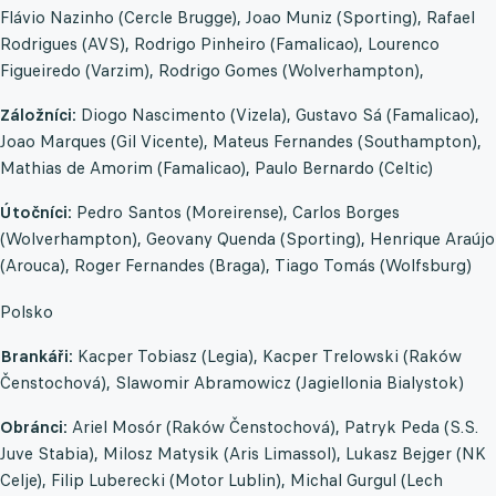
Flávio Nazinho (Cercle Brugge), Joao Muniz (Sporting), Rafael
Rodrigues (AVS), Rodrigo Pinheiro (Famalicao), Lourenco
Figueiredo (Varzim), Rodrigo Gomes (Wolverhampton),
Záložníci:
Diogo Nascimento (Vizela), Gustavo Sá (Famalicao),
Joao Marques (Gil Vicente), Mateus Fernandes (Southampton),
Mathias de Amorim (Famalicao), Paulo Bernardo (Celtic)
Útočníci:
Pedro Santos (Moreirense), Carlos Borges
(Wolverhampton), Geovany Quenda (Sporting), Henrique Araújo
(Arouca), Roger Fernandes (Braga), Tiago Tomás (Wolfsburg)
Polsko
Brankáři:
Kacper Tobiasz (Legia), Kacper Trelowski (Raków
Čenstochová), Slawomir Abramowicz (Jagiellonia Bialystok)
Obránci:
Ariel Mosór (Raków Čenstochová), Patryk Peda (S.S.
Juve Stabia), Milosz Matysik (Aris Limassol), Lukasz Bejger (NK
Celje), Filip Luberecki (Motor Lublin), Michal Gurgul (Lech