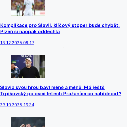
Komplikace pro Slavii, klíčový stoper bude chybět.
Plzeň si naopak oddechla
13.12.2025 08:17
Slavia svou hrou baví méně a méně. Má ještě
Trpišovský po osmi letech Pražanům co nabídnout?
29.10.2025 19:34