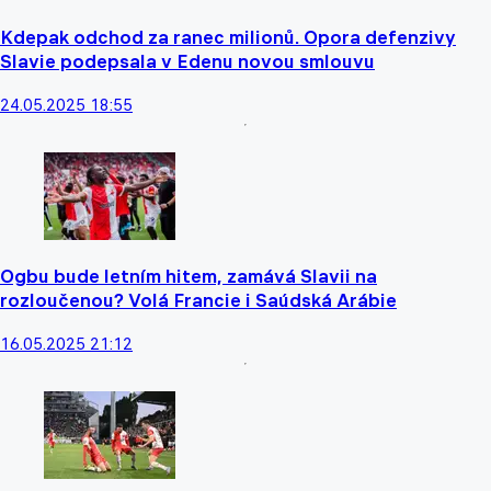
Kdepak odchod za ranec milionů. Opora defenzivy
Slavie podepsala v Edenu novou smlouvu
24.05.2025 18:55
Ogbu bude letním hitem, zamává Slavii na
rozloučenou? Volá Francie i Saúdská Arábie
16.05.2025 21:12