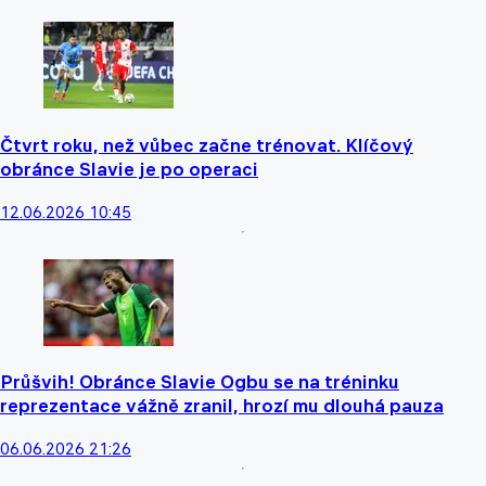
Čtvrt roku, než vůbec začne trénovat. Klíčový
obránce Slavie je po operaci
12.06.2026 10:45
Průšvih! Obránce Slavie Ogbu se na tréninku
reprezentace vážně zranil, hrozí mu dlouhá pauza
06.06.2026 21:26