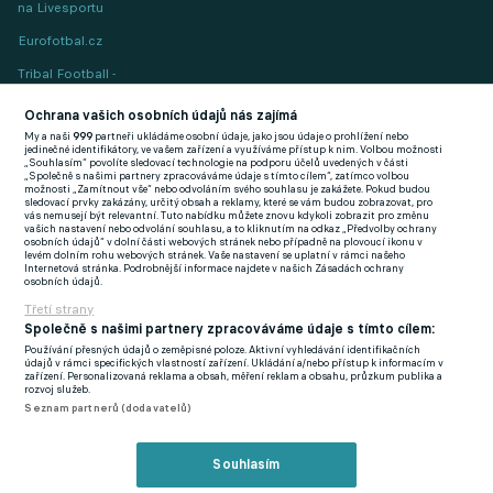
na Livesportu
Eurofotbal.cz
Tribal Football -
Football News
(EN)
Ochrana vašich osobních údajů nás zajímá
My a naši
999
partneři ukládáme osobní údaje, jako jsou údaje o prohlížení nebo
FlashFutbal (SK)
jedinečné identifikátory, ve vašem zařízení a využíváme přístup k nim. Volbou možnosti
„Souhlasím“ povolíte sledovací technologie na podporu účelů uvedených v části
„Společně s našimi partnery zpracováváme údaje s tímto cílem“, zatímco volbou
Tenisportal.cz
možnosti „Zamítnout vše“ nebo odvoláním svého souhlasu je zakážete. Pokud budou
sledovací prvky zakázány, určitý obsah a reklamy, které se vám budou zobrazovat, pro
Tenisové zprávy
vás nemusejí být relevantní. Tuto nabídku můžete znovu kdykoli zobrazit pro změnu
vašich nastavení nebo odvolání souhlasu, a to kliknutím na odkaz „Předvolby ochrany
na Livesportu
osobních údajů“ v dolní části webových stránek nebo případně na plovoucí ikonu v
levém dolním rohu webových stránek. Vaše nastavení se uplatní v rámci našeho
Internetová stránka. Podrobnější informace najdete v našich Zásadách ochrany
osobních údajů.
Třetí strany
Společně s našimi partnery zpracováváme údaje s tímto cílem:
Používání přesných údajů o zeměpisné poloze. Aktivní vyhledávání identifikačních
Podmínky užití
GDPR a žurnalistika
údajů v rámci specifických vlastností zařízení. Ukládání a/nebo přístup k informacím v
zařízení. Personalizovaná reklama a obsah, měření reklam a obsahu, průzkum publika a
Zásady ochrany osobních údajů
Doporučené stránky
rozvoj služeb.
Seznam partnerů (dodavatelů)
Třetí strany
Tiráž
Souhlasím