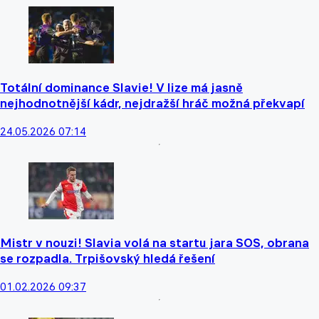
Totální dominance Slavie! V lize má jasně
nejhodnotnější kádr, nejdražší hráč možná překvapí
24.05.2026 07:14
Mistr v nouzi! Slavia volá na startu jara SOS, obrana
se rozpadla. Trpišovský hledá řešení
01.02.2026 09:37