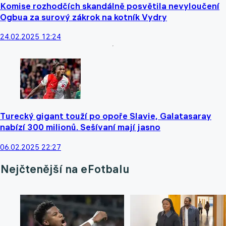
Komise rozhodčích skandálně posvětila nevyloučení
Ogbua za surový zákrok na kotník Vydry
24.02.2025 12:24
Turecký gigant touží po opoře Slavie, Galatasaray
nabízí 300 milionů. Sešívaní mají jasno
06.02.2025 22:27
Nejčtenější na eFotbalu