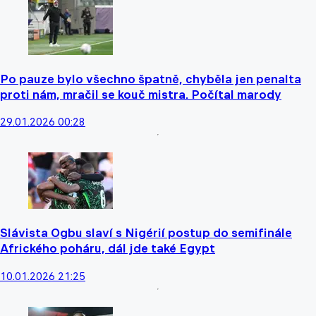
Po pauze bylo všechno špatně, chyběla jen penalta
proti nám, mračil se kouč mistra. Počítal marody
29.01.2026 00:28
Slávista Ogbu slaví s Nigérií postup do semifinále
Afrického poháru, dál jde také Egypt
10.01.2026 21:25