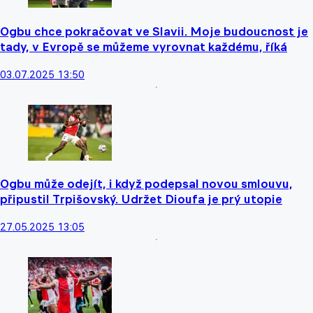
Ogbu chce pokračovat ve Slavii. Moje budoucnost je
tady, v Evropě se můžeme vyrovnat každému, říká
03.07.2025 13:50
Ogbu může odejít, i když podepsal novou smlouvu,
připustil Trpišovský. Udržet Dioufa je prý utopie
27.05.2025 13:05