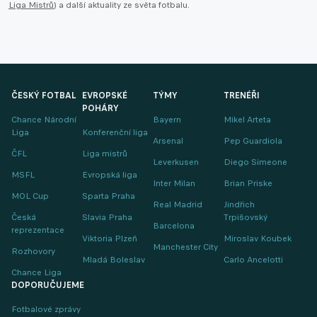
Liga Mistrů
) a další aktuality ze světa fotbalu.
ČESKÝ FOTBAL
EVROPSKÉ
TÝMY
TRENÉŘI
POHÁRY
Chance Národní
Bayern
Mikel Arteta
Liga
Konferenční liga
Arsenal
Pep Guardiola
ČFL
Liga mistrů
Leverkusen
Diego Simeone
MSFL
Evropská liga
Inter Milan
Brian Priske
MOL Cup
Sparta Praha
Real Madrid
Jindřich
Česká
Slavia Praha
Trpišovský
Barcelona
reprezentace
Viktoria Plzeň
Miroslav Koubek
Manchester City
Rozhovory
Mladá Boleslav
Carlo Ancelotti
Chance Liga
DOPORUČUJEME
Fotbalové zprávy