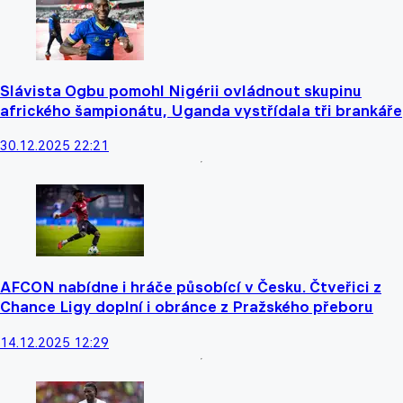
Slávista Ogbu pomohl Nigérii ovládnout skupinu
afrického šampionátu, Uganda vystřídala tři brankáře
30.12.2025 22:21
AFCON nabídne i hráče působící v Česku. Čtveřici z
Chance Ligy doplní i obránce z Pražského přeboru
14.12.2025 12:29