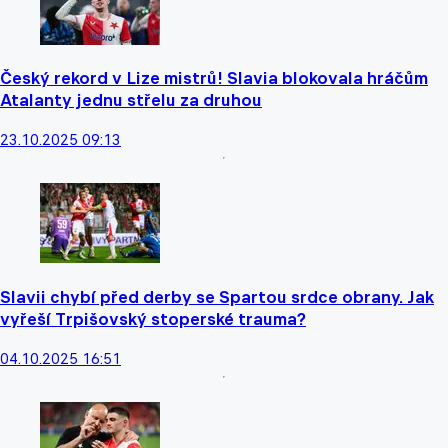
Český rekord v Lize mistrů! Slavia blokovala hráčům
Atalanty jednu střelu za druhou
23.10.2025 09:13
Slavii chybí před derby se Spartou srdce obrany. Jak
vyřeší Trpišovský stoperské trauma?
04.10.2025 16:51