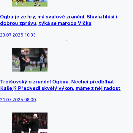
Ogbu je ze hry, má svalové zranění. Slavia hlásí i
dobrou zprávu, týká se maroda Vlčka
23.07.2025 10:33
Trpišovský o zranění Ogbua: Nechci předbíhat.
Kušej? Předvedl skvělý výkon, máme z něj radost
21.07.2025 08:00