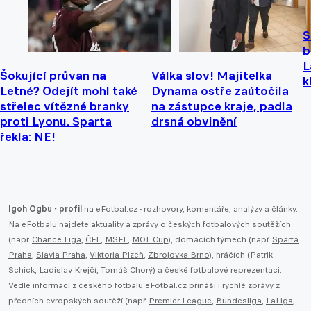
S
b
L
Šokující průvan na
Válka slov! Majitelka
k
Letné? Odejít mohl také
Dynama ostře zaútočila
střelec vítězné branky
na zástupce kraje, padla
proti Lyonu. Sparta
drsná obvinění
řekla: NE!
Igoh Ogbu - profil
na eFotbal.cz - rozhovory, komentáře, analýzy a články.
Na eFotbalu najdete aktuality a zprávy o českých fotbalových soutěžích
(např.
Chance Liga
,
ČFL
,
MSFL
,
MOL Cup
), domácích týmech (např.
Sparta
Praha
,
Slavia Praha
,
Viktoria Plzeň
,
Zbrojovka Brno
), hráčích (Patrik
Schick, Ladislav Krejčí, Tomáš Chorý) a české fotbalové reprezentaci.
Vedle informací z českého fotbalu eFotbal.cz přináší i rychlé zprávy z
předních evropských soutěží (např.
Premier League
,
Bundesliga
,
LaLiga
,