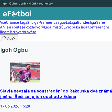
Igoh Ogbu - zprávy, články, rozhovory
Vše
Chance Liga
2. Liga
Premier League
LaLiga
Bundesliga
Serie
A
Nižší soutěže
Rozhovory
Liga mistrů
Evropská liga
Konferenční
liga
Mistrovství světa
Více
Igoh Ogbu
Slavia nevzala na soustředění do Rakouska dvě známá
jména. Řeší se jejich odchod z Edenu
17.06.2026 15:28