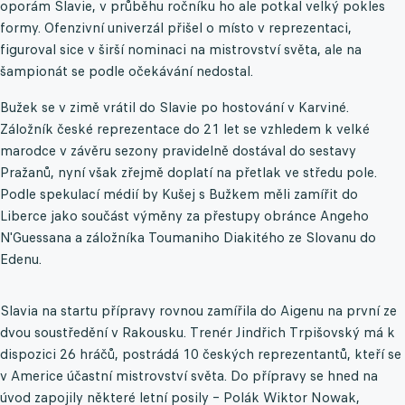
oporám Slavie, v průběhu ročníku ho ale potkal velký pokles
formy. Ofenzivní univerzál přišel o místo v reprezentaci,
figuroval sice v širší nominaci na mistrovství světa, ale na
šampionát se podle očekávání nedostal.
Bužek se v zimě vrátil do Slavie po hostování v Karviné.
Záložník české reprezentace do 21 let se vzhledem k velké
marodce v závěru sezony pravidelně dostával do sestavy
Pražanů, nyní však zřejmě doplatí na přetlak ve středu pole.
Podle spekulací médií by Kušej s Bužkem měli zamířit do
Liberce jako součást výměny za přestupy obránce Angeho
N'Guessana a záložníka Toumaniho Diakitého ze Slovanu do
Edenu.
Slavia na startu přípravy rovnou zamířila do Aigenu na první ze
dvou soustředění v Rakousku. Trenér Jindřich Trpišovský má k
dispozici 26 hráčů, postrádá 10 českých reprezentantů, kteří se
v Americe účastní mistrovství světa. Do přípravy se hned na
úvod zapojily některé letní posily – Polák Wiktor Nowak,