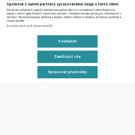
Společně s našimi partnery zpracováváme údaje s tímto cílem:
Používání přesných údajů o zeměpisné poloze. Aktivní vyhledávání identifikačních
údajů v rámci specifických vlastností zařízení. Ukládání a/nebo přístup k informacím v
zařízení. Personalizovaná reklama a obsah, měření reklam a obsahu, průzkum publika a
rozvoj služeb.
Seznam partnerů (dodavatelů)
Souhlasím
Zamítnout vše
Nejbližší zápasy Slavie v přípravě.
Livesport
Spravovat předvolby
Ve výpravě na soustředění do Rakouska je i kapitán Jan Bořil, o
jehož budoucnosti se po disciplinárním trestu za vyloučení v
Reklama
závěru minulé sezony spekulovalo. Z hostování se vrátili Denis
Halinský, Albert Labík, Sahmkou Camara a Mikuláš Konečný.
Trpišovský vzhledem k absenci reprezentantů vzal na kemp i
Zavřít rekl
některé mladíky.
Do Rakouska naopak neodcestoval zraněný stoper Igoh Ogbu.
Později se po návratu z hostování ve Slovácku zapojí křídelník