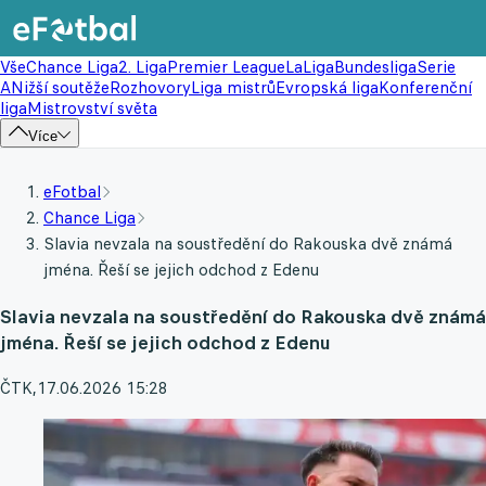
Vše
Chance Liga
2. Liga
Premier League
LaLiga
Bundesliga
Serie
A
Nižší soutěže
Rozhovory
Liga mistrů
Evropská liga
Konferenční
liga
Mistrovství světa
Více
eFotbal
Chance Liga
Slavia nevzala na soustředění do Rakouska dvě známá
jména. Řeší se jejich odchod z Edenu
Slavia nevzala na soustředění do Rakouska dvě známá
jména. Řeší se jejich odchod z Edenu
ČTK
,
17.06.2026 15:28