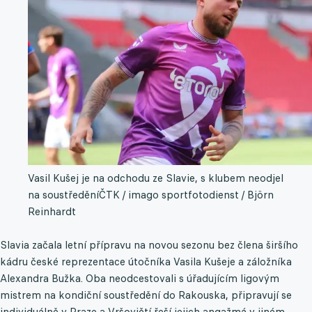
Vasil Kušej je na odchodu ze Slavie, s klubem neodjel
na soustředění
ČTK / imago sportfotodienst / Björn
Reinhardt
Slavia začala letní přípravu na novou sezonu bez člena širšího
kádru české reprezentace útočníka Vasila Kušeje a záložníka
Alexandra Bužka. Oba neodcestovali s úřadujícím ligovým
mistrem na kondiční soustředění do Rakouska, připravují se
individuálně v Praze a Vršovičtí řeší jejich angažmá v jiném