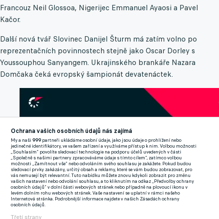
Francouz Neil Glossoa, Nigerijec Emmanuel Ayaosi a Pavel
Kačor.
Další nová tvář Slovinec Danijel Šturm má zatím volno po
reprezentačních povinnostech stejně jako Oscar Dorley s
Youssouphou Sanyangem. Ukrajinského brankáře Nazara
Domčaka čeká evropský šampionát devatenáctek.
Ochrana vašich osobních údajů nás zajímá
My a naši
999
partneři ukládáme osobní údaje, jako jsou údaje o prohlížení nebo
jedinečné identifikátory, ve vašem zařízení a využíváme přístup k nim. Volbou možnosti
„Souhlasím“ povolíte sledovací technologie na podporu účelů uvedených v části
„Společně s našimi partnery zpracováváme údaje s tímto cílem“, zatímco volbou
možnosti „Zamítnout vše“ nebo odvoláním svého souhlasu je zakážete. Pokud budou
sledovací prvky zakázány, určitý obsah a reklamy, které se vám budou zobrazovat, pro
vás nemusejí být relevantní. Tuto nabídku můžete znovu kdykoli zobrazit pro změnu
vašich nastavení nebo odvolání souhlasu, a to kliknutím na odkaz „Předvolby ochrany
osobních údajů“ v dolní části webových stránek nebo případně na plovoucí ikonu v
levém dolním rohu webových stránek. Vaše nastavení se uplatní v rámci našeho
Internetová stránka. Podrobnější informace najdete v našich Zásadách ochrany
osobních údajů.
Třetí strany