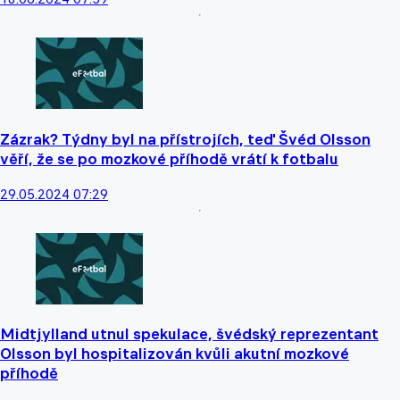
Zázrak? Týdny byl na přístrojích, teď Švéd Olsson
věří, že se po mozkové příhodě vrátí k fotbalu
29.05.2024 07:29
Midtjylland utnul spekulace, švédský reprezentant
Olsson byl hospitalizován kvůli akutní mozkové
příhodě