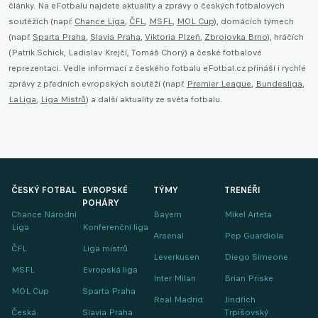
články. Na eFotbalu najdete aktuality a zprávy o českých fotbalových
soutěžích (např.
Chance Liga
,
ČFL
,
MSFL
,
MOL Cup
), domácích týmech
(např.
Sparta Praha
,
Slavia Praha
,
Viktoria Plzeň
,
Zbrojovka Brno
), hráčích
(Patrik Schick, Ladislav Krejčí, Tomáš Chorý) a české fotbalové
reprezentaci. Vedle informací z českého fotbalu eFotbal.cz přináší i rychlé
zprávy z předních evropských soutěží (např.
Premier League
,
Bundesliga
,
LaLiga
,
Liga Mistrů
) a další aktuality ze světa fotbalu.
ČESKÝ FOTBAL
EVROPSKÉ
TÝMY
TRENÉŘI
POHÁRY
Chance Národní
Bayern
Mikel Arteta
Liga
Konferenční liga
Arsenal
Pep Guardiola
ČFL
Liga mistrů
Leverkusen
Diego Simeone
MSFL
Evropská liga
Inter Milan
Brian Priske
MOL Cup
Sparta Praha
Real Madrid
Jindřich
Česká
Slavia Praha
Trpišovský