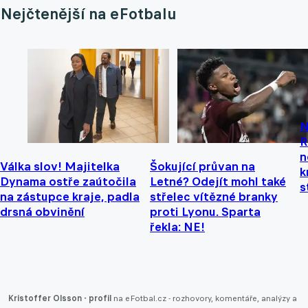
Nejčtenější na eFotbalu
N
R
n
Válka slov! Majitelka
Šokující průvan na
k
Dynama ostře zaútočila
Letné? Odejít mohl také
s
na zástupce kraje, padla
střelec vítězné branky
drsná obvinění
proti Lyonu. Sparta
řekla: NE!
Kristoffer Olsson - profil
na eFotbal.cz - rozhovory, komentáře, analýzy a