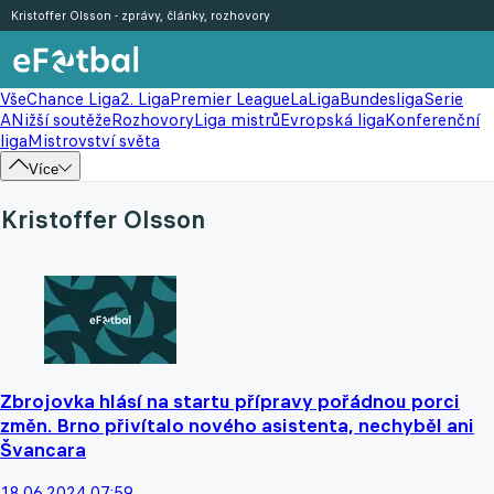
Kristoffer Olsson - zprávy, články, rozhovory
Vše
Chance Liga
2. Liga
Premier League
LaLiga
Bundesliga
Serie
A
Nižší soutěže
Rozhovory
Liga mistrů
Evropská liga
Konferenční
liga
Mistrovství světa
Více
Kristoffer Olsson
Zbrojovka hlásí na startu přípravy pořádnou porci
změn. Brno přivítalo nového asistenta, nechyběl ani
Švancara
18.06.2024 07:59