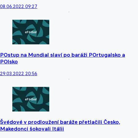
08.06.2022 09:27
POstup na Mundial slaví po baráži POrtugalsko a
POlsko
29.03.2022 20:56
Švédové v prodloužení baráže přetlačili Česko,
Makedonci šokovali Itálii