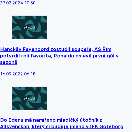
27.02.2024 10:50
Hanckův Feyenoord zostudil soupeře, AS Řím
potvrdil roli favorita, Ronaldo oslavil první gól v
sezoně
16.09.2022 06:18
Do Edenu má namířeno mladičký útočník z
Allsvenskan, který si buduje jméno v IFK Göteborg