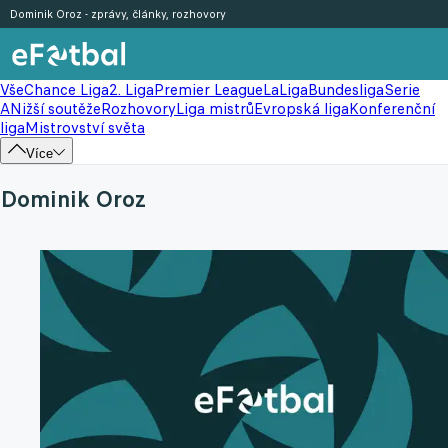
Dominik Oroz - zprávy, články, rozhovory
Vše
Chance Liga
2. Liga
Premier League
LaLiga
Bundesliga
Serie
A
Nižší soutěže
Rozhovory
Liga mistrů
Evropská liga
Konferenční
liga
Mistrovství světa
Více
Dominik Oroz