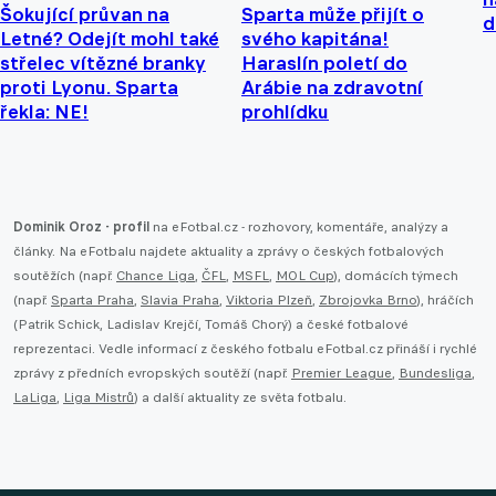
Šokující průvan na
Sparta může přijít o
d
Letné? Odejít mohl také
svého kapitána!
střelec vítězné branky
Haraslín poletí do
proti Lyonu. Sparta
Arábie na zdravotní
řekla: NE!
prohlídku
Dominik Oroz - profil
na eFotbal.cz - rozhovory, komentáře, analýzy a
články. Na eFotbalu najdete aktuality a zprávy o českých fotbalových
soutěžích (např.
Chance Liga
,
ČFL
,
MSFL
,
MOL Cup
), domácích týmech
(např.
Sparta Praha
,
Slavia Praha
,
Viktoria Plzeň
,
Zbrojovka Brno
), hráčích
(Patrik Schick, Ladislav Krejčí, Tomáš Chorý) a české fotbalové
reprezentaci. Vedle informací z českého fotbalu eFotbal.cz přináší i rychlé
zprávy z předních evropských soutěží (např.
Premier League
,
Bundesliga
,
LaLiga
,
Liga Mistrů
) a další aktuality ze světa fotbalu.