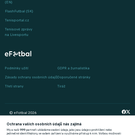
(EN)
FlashFutbal (SK)
Tenisportal.cz
Tenisové zprávy
na Livesportu
Podmínky užití
GDPR a žurnalistika
Zásady ochrany osobních údajů
Doporučené stránky
Třetí strany
Tiráž
© eFotbal
2026
Ochrana vašich osobních údajů nás zajímá
My a naši
999
partneři ukládáme osobní údaje, jako jsou údaje o prohlížení nebo
jedinečné identifikátory, ve vašem zařízení a využíváme přístup k nim. Volbou možnosti