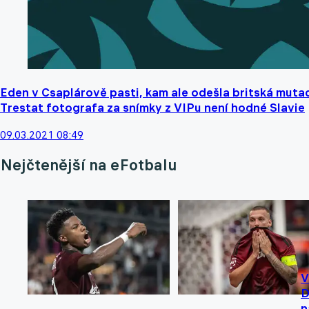
Eden v Csaplárově pasti, kam ale odešla britská muta
Trestat fotografa za snímky z VIPu není hodné Slavie
09.03.2021 08:49
Nejčtenější na eFotbalu
V
D
n