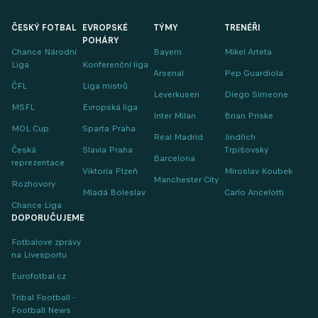
ČESKÝ FOTBAL
EVROPSKÉ
TÝMY
TRENÉŘI
POHÁRY
Chance Národní
Bayern
Mikel Arteta
Liga
Konferenční liga
Arsenal
Pep Guardiola
ČFL
Liga mistrů
Leverkusen
Diego Simeone
MSFL
Evropská liga
Inter Milan
Brian Priske
MOL Cup
Sparta Praha
Real Madrid
Jindřich
Česká
Slavia Praha
Trpišovský
Barcelona
reprezentace
Viktoria Plzeň
Miroslav Koubek
Manchester City
Rozhovory
Mladá Boleslav
Carlo Ancelotti
Chance Liga
DOPORUČUJEME
Fotbalové zprávy
na Livesportu
Eurofotbal.cz
Tribal Football -
Football News