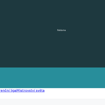
Reklama
enční liga
Mistrovství světa