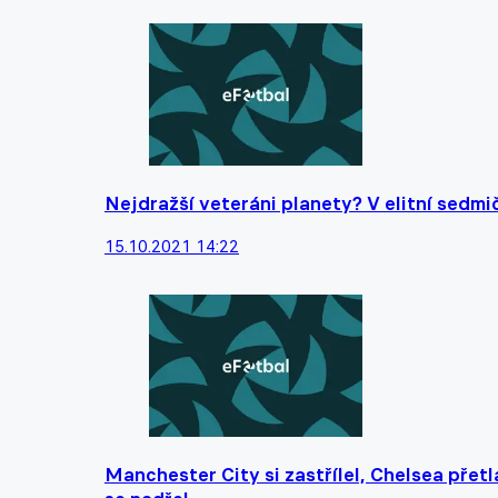
Nejdražší veteráni planety? V elitní sedmičc
15.10.2021 14:22
Manchester City si zastřílel, Chelsea přet