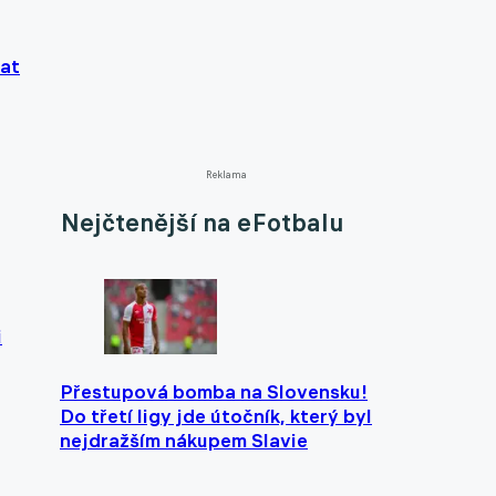
lat
Reklama
Nejčtenější na eFotbalu
i
Přestupová bomba na Slovensku!
Do třetí ligy jde útočník, který byl
nejdražším nákupem Slavie