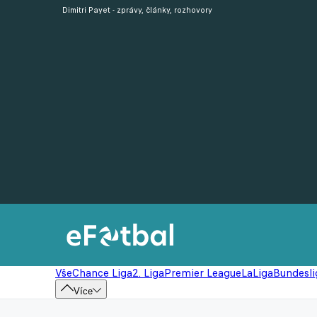
Dimitri Payet - zprávy, články, rozhovory
Vše
Chance Liga
2. Liga
Premier League
LaLiga
Bundesli
Více