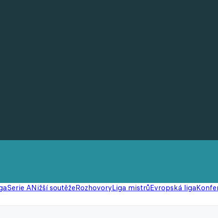
ga
Serie A
Nižší soutěže
Rozhovory
Liga mistrů
Evropská liga
Konfer