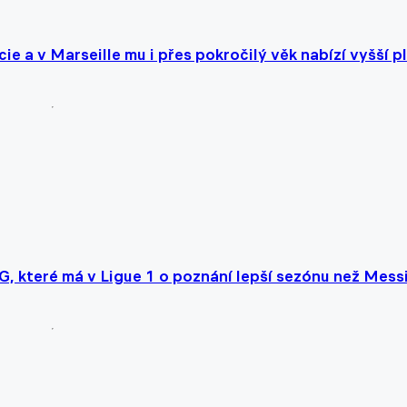
ie a v Marseille mu i přes pokročilý věk nabízí vyšší p
G, které má v Ligue 1 o poznání lepší sezónu než Mess