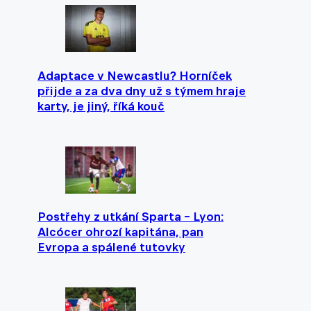
Adaptace v Newcastlu? Horníček
přijde a za dva dny už s týmem hraje
karty, je jiný, říká kouč
Postřehy z utkání Sparta – Lyon:
Alcócer ohrozí kapitána, pan
Evropa a spálené tutovky