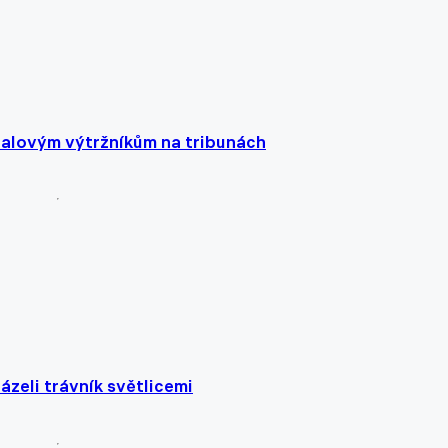
tbalovým výtržníkům na tribunách
ázeli trávník světlicemi