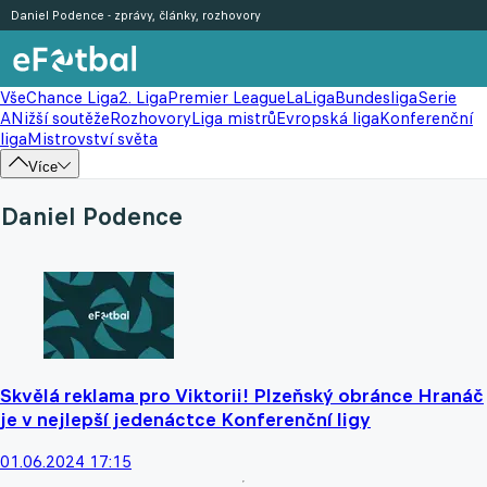
Daniel Podence - zprávy, články, rozhovory
Vše
Chance Liga
2. Liga
Premier League
LaLiga
Bundesliga
Serie
A
Nižší soutěže
Rozhovory
Liga mistrů
Evropská liga
Konferenční
liga
Mistrovství světa
Více
Daniel Podence
Skvělá reklama pro Viktorii! Plzeňský obránce Hranáč
je v nejlepší jedenáctce Konferenční ligy
01.06.2024 17:15