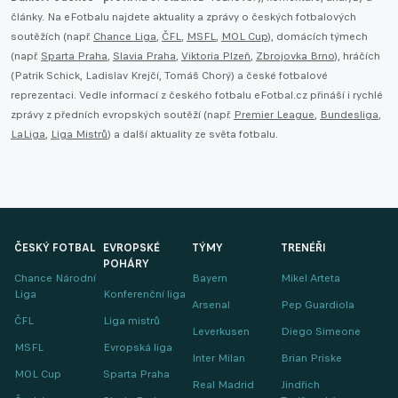
články. Na eFotbalu najdete aktuality a zprávy o českých fotbalových
soutěžích (např.
Chance Liga
,
ČFL
,
MSFL
,
MOL Cup
), domácích týmech
(např.
Sparta Praha
,
Slavia Praha
,
Viktoria Plzeň
,
Zbrojovka Brno
), hráčích
(Patrik Schick, Ladislav Krejčí, Tomáš Chorý) a české fotbalové
reprezentaci. Vedle informací z českého fotbalu eFotbal.cz přináší i rychlé
zprávy z předních evropských soutěží (např.
Premier League
,
Bundesliga
,
LaLiga
,
Liga Mistrů
) a další aktuality ze světa fotbalu.
ČESKÝ FOTBAL
EVROPSKÉ
TÝMY
TRENÉŘI
POHÁRY
Chance Národní
Bayern
Mikel Arteta
Liga
Konferenční liga
Arsenal
Pep Guardiola
ČFL
Liga mistrů
Leverkusen
Diego Simeone
MSFL
Evropská liga
Inter Milan
Brian Priske
MOL Cup
Sparta Praha
Real Madrid
Jindřich