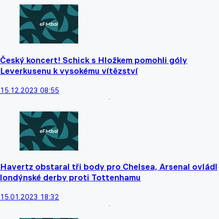
Český koncert! Schick s Hložkem pomohli góly
Leverkusenu k vysokému vítězství
15.12.2023 08:55
Havertz obstaral tři body pro Chelsea, Arsenal ovládl
londýnské derby proti Tottenhamu
15.01.2023 18:32