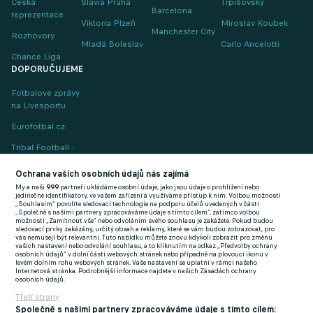
Česká
Slavia Praha
Trpišovský
Barcelona
reprezentace
Viktoria Plzeň
Miroslav Koubek
Manchester City
Rozhovory
Mladá Boleslav
Carlo Ancelotti
Chance Liga
DOPORUČUJEME
Fotbalové zprávy
na Livesportu
Eurofotbal.cz
Tribal Football -
Football News
(EN)
Ochrana vašich osobních údajů nás zajímá
My a naši
999
partneři ukládáme osobní údaje, jako jsou údaje o prohlížení nebo
FlashFutbal (SK)
jedinečné identifikátory, ve vašem zařízení a využíváme přístup k nim. Volbou možnosti
„Souhlasím“ povolíte sledovací technologie na podporu účelů uvedených v části
„Společně s našimi partnery zpracováváme údaje s tímto cílem“, zatímco volbou
Tenisportal.cz
možnosti „Zamítnout vše“ nebo odvoláním svého souhlasu je zakážete. Pokud budou
sledovací prvky zakázány, určitý obsah a reklamy, které se vám budou zobrazovat, pro
Tenisové zprávy
vás nemusejí být relevantní. Tuto nabídku můžete znovu kdykoli zobrazit pro změnu
vašich nastavení nebo odvolání souhlasu, a to kliknutím na odkaz „Předvolby ochrany
na Livesportu
osobních údajů“ v dolní části webových stránek nebo případně na plovoucí ikonu v
levém dolním rohu webových stránek. Vaše nastavení se uplatní v rámci našeho
Internetová stránka. Podrobnější informace najdete v našich Zásadách ochrany
osobních údajů.
Třetí strany
Společně s našimi partnery zpracováváme údaje s tímto cílem: