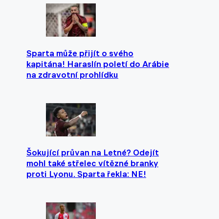
Sparta může přijít o svého
kapitána! Haraslín poletí do Arábie
na zdravotní prohlídku
Šokující průvan na Letné? Odejít
mohl také střelec vítězné branky
proti Lyonu. Sparta řekla: NE!