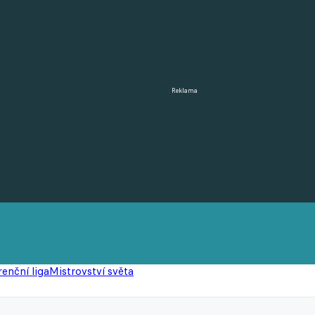
Reklama
enční liga
Mistrovství světa