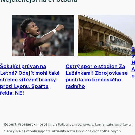
S
s
H
Šokující průvan na
Ostrý spor o stadion Za
A
Letné? Odejít mohl také
Lužánkami! Zbrojovka se
p
střelec vítězné branky
pustila do brněnského
proti Lyonu. Sparta
radního
řekla: NE!
Robert Prosinecki - profil
na eFotbal.cz - rozhovory, komentáře, analýzy a
články. Na eFotbalu najdete aktuality a zprávy o českých fotbalových