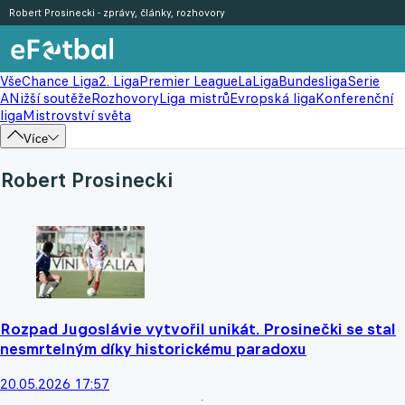
Robert Prosinecki - zprávy, články, rozhovory
Vše
Chance Liga
2. Liga
Premier League
LaLiga
Bundesliga
Serie
A
Nižší soutěže
Rozhovory
Liga mistrů
Evropská liga
Konferenční
liga
Mistrovství světa
Více
Robert Prosinecki
Rozpad Jugoslávie vytvořil unikát. Prosinečki se stal
nesmrtelným díky historickému paradoxu
20.05.2026 17:57