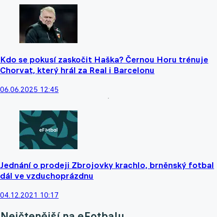
Kdo se pokusí zaskočit Haška? Černou Horu trénuje
Chorvat, který hrál za Real i Barcelonu
06.06.2025 12:45
Jednání o prodeji Zbrojovky krachlo, brněnský fotbal
dál ve vzduchoprázdnu
04.12.2021 10:17
Nejčtenější na eFotbalu