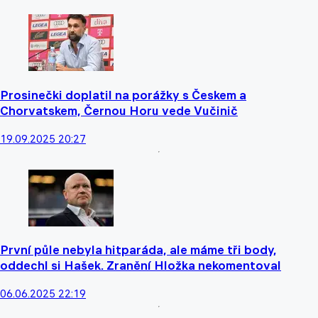
Prosinečki doplatil na porážky s Českem a
Chorvatskem, Černou Horu vede Vučinič
19.09.2025 20:27
První půle nebyla hitparáda, ale máme tři body,
oddechl si Hašek. Zranění Hložka nekomentoval
06.06.2025 22:19