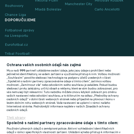
Viktoria Plzeň
Miroslav Koubek
Manchester City
Rozhovory
Mladá Boleslav
Carlo Ancelotti
Chance Liga
DOPORUČUJEME
Fotbalové zprávy
na Livesportu
Eurofotbal.cz
Tribal Football -
Football News
(EN)
Ochrana vašich osobních údajů nás zajímá
My a naši
999
partneři ukládáme osobní údaje, jako jsou údaje o prohlížení nebo
FlashFutbal (SK)
jedinečné identifikátory, ve vašem zařízení a využíváme přístup k nim. Volbou možnosti
„Souhlasím“ povolíte sledovací technologie na podporu účelů uvedených v části
„Společně s našimi partnery zpracováváme údaje s tímto cílem“, zatímco volbou
Tenisportal.cz
možnosti „Zamítnout vše“ nebo odvoláním svého souhlasu je zakážete. Pokud budou
sledovací prvky zakázány, určitý obsah a reklamy, které se vám budou zobrazovat, pro
Tenisové zprávy
vás nemusejí být relevantní. Tuto nabídku můžete znovu kdykoli zobrazit pro změnu
vašich nastavení nebo odvolání souhlasu, a to kliknutím na odkaz „Předvolby ochrany
na Livesportu
osobních údajů“ v dolní části webových stránek nebo případně na plovoucí ikonu v
levém dolním rohu webových stránek. Vaše nastavení se uplatní v rámci našeho
Internetová stránka. Podrobnější informace najdete v našich Zásadách ochrany
osobních údajů.
Třetí strany
Společně s našimi partnery zpracováváme údaje s tímto cílem:
Používání přesných údajů o zeměpisné poloze. Aktivní vyhledávání identifikačních
Podmínky užití
GDPR a žurnalistika
údajů v rámci specifických vlastností zařízení. Ukládání a/nebo přístup k informacím v