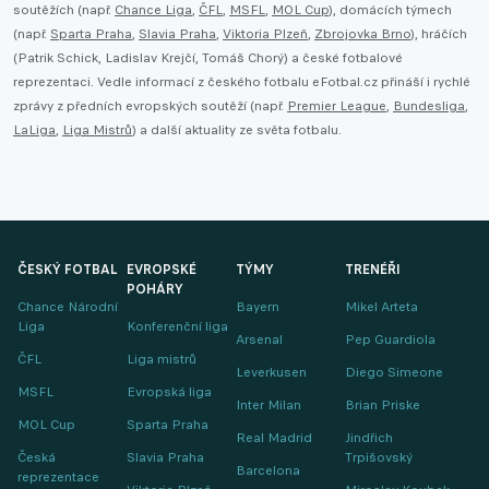
soutěžích (např.
Chance Liga
,
ČFL
,
MSFL
,
MOL Cup
), domácích týmech
(např.
Sparta Praha
,
Slavia Praha
,
Viktoria Plzeň
,
Zbrojovka Brno
), hráčích
(Patrik Schick, Ladislav Krejčí, Tomáš Chorý) a české fotbalové
reprezentaci. Vedle informací z českého fotbalu eFotbal.cz přináší i rychlé
zprávy z předních evropských soutěží (např.
Premier League
,
Bundesliga
,
LaLiga
,
Liga Mistrů
) a další aktuality ze světa fotbalu.
ČESKÝ FOTBAL
EVROPSKÉ
TÝMY
TRENÉŘI
POHÁRY
Chance Národní
Bayern
Mikel Arteta
Liga
Konferenční liga
Arsenal
Pep Guardiola
ČFL
Liga mistrů
Leverkusen
Diego Simeone
MSFL
Evropská liga
Inter Milan
Brian Priske
MOL Cup
Sparta Praha
Real Madrid
Jindřich
Česká
Slavia Praha
Trpišovský
Barcelona
reprezentace