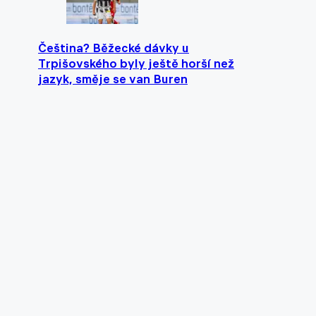
Čeština? Běžecké dávky u
Trpišovského byly ještě horší než
jazyk, směje se van Buren