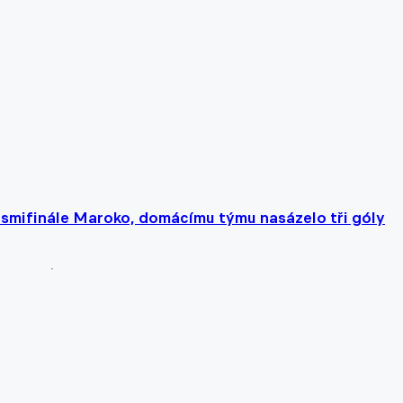
smifinále Maroko, domácímu týmu nasázelo tři góly