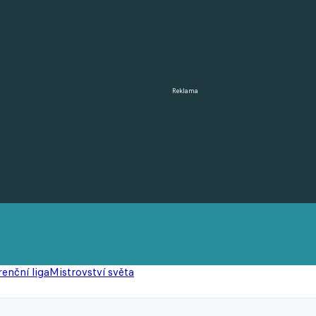
Reklama
enční liga
Mistrovství světa