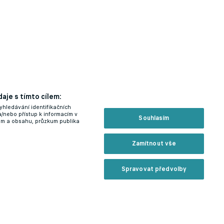
aje s tímto cílem:
yhledávání identifikačních
a/nebo přístup k informacím v
Souhlasím
lam a obsahu, průzkum publika
Zamítnout vše
Spravovat předvolby