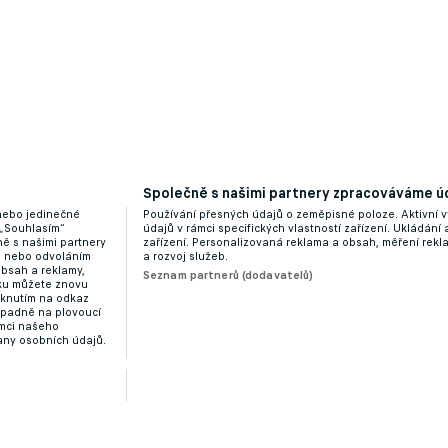
Společně s našimi partnery zpracováváme úd
 nebo jedinečné
Používání přesných údajů o zeměpisné poloze. Aktivní v
 „Souhlasím“
údajů v rámci specifických vlastností zařízení. Ukládání 
ě s našimi partnery
zařízení. Personalizovaná reklama a obsah, měření rek
“ nebo odvoláním
a rozvoj služeb.
obsah a reklamy,
Seznam partnerů (dodavatelů)
dku můžete znovu
liknutím na odkaz
ípadně na plovoucí
ámci našeho
any osobních údajů.