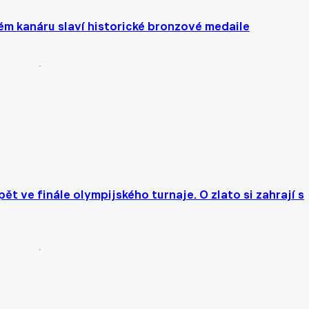
m kanáru slaví historické bronzové medaile
t ve finále olympijského turnaje. O zlato si zahrají s