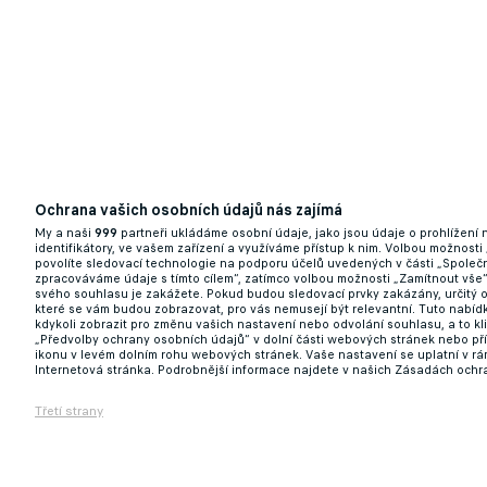
Ochrana vašich osobních údajů nás zajímá
My a naši
999
partneři ukládáme osobní údaje, jako jsou údaje o prohlížení
identifikátory, ve vašem zařízení a využíváme přístup k nim. Volbou možnosti
povolíte sledovací technologie na podporu účelů uvedených v části „Společn
zpracováváme údaje s tímto cílem“, zatímco volbou možnosti „Zamítnout vše
svého souhlasu je zakážete. Pokud budou sledovací prvky zakázány, určitý 
které se vám budou zobrazovat, pro vás nemusejí být relevantní. Tuto nabí
kdykoli zobrazit pro změnu vašich nastavení nebo odvolání souhlasu, a to k
„Předvolby ochrany osobních údajů“ v dolní části webových stránek nebo př
ikonu v levém dolním rohu webových stránek. Vaše nastavení se uplatní v r
Internetová stránka. Podrobnější informace najdete v našich Zásadách ochr
Třetí strany