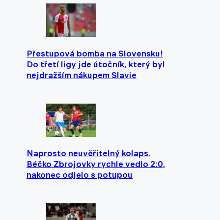
Přestupová bomba na Slovensku!
Do třetí ligy jde útočník, který byl
nejdražším nákupem Slavie
Naprosto neuvěřitelný kolaps.
Béčko Zbrojovky rychle vedlo 2:0,
nakonec odjelo s potupou