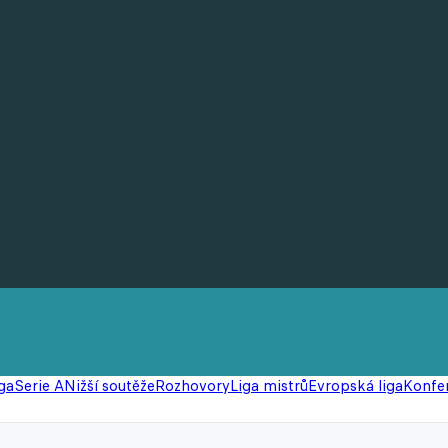
ga
Serie A
Nižší soutěže
Rozhovory
Liga mistrů
Evropská liga
Konfer