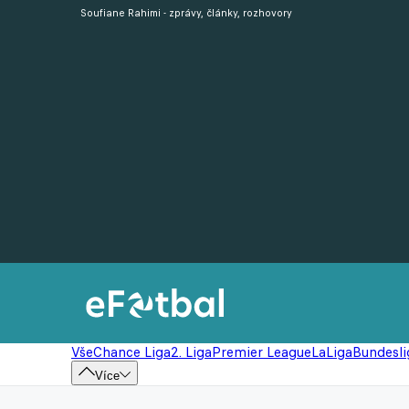
Soufiane Rahimi - zprávy, články, rozhovory
Vše
Chance Liga
2. Liga
Premier League
LaLiga
Bundesli
Více