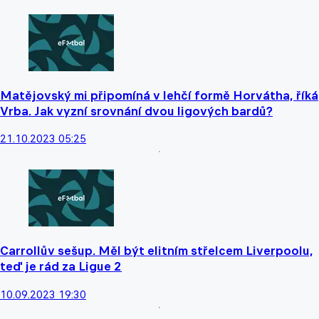
Matějovský mi připomíná v lehčí formě Horvátha, říká
Vrba. Jak vyzní srovnání dvou ligových bardů?
21.10.2023 05:25
Carrollův sešup. Měl být elitním střelcem Liverpoolu,
teď je rád za Ligue 2
10.09.2023 19:30