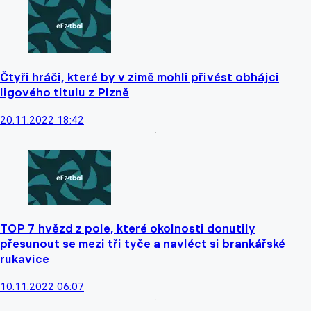
Čtyři hráči, které by v zimě mohli přivést obhájci
ligového titulu z Plzně
20.11.2022 18:42
TOP 7 hvězd z pole, které okolnosti donutily
přesunout se mezi tři tyče a navléct si brankářské
rukavice
10.11.2022 06:07