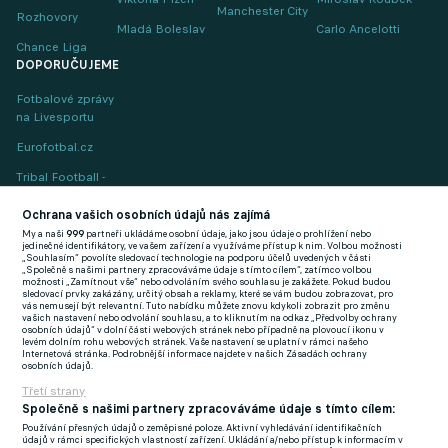
Manchester City
Rozhovory
Mladá Boleslav
Carlo Ancelotti
Chance Liga
DOPORUČUJEME
Fotbalové zprávy
na Livesportu
Eurofotbal.cz
Tribal Football -
Football News
(EN)
Ochrana vašich osobních údajů nás zajímá
My a naši
999
partneři ukládáme osobní údaje, jako jsou údaje o prohlížení nebo
FlashFutbal (SK)
jedinečné identifikátory, ve vašem zařízení a využíváme přístup k nim. Volbou možnosti
„Souhlasím“ povolíte sledovací technologie na podporu účelů uvedených v části
„Společně s našimi partnery zpracováváme údaje s tímto cílem“, zatímco volbou
Tenisportal.cz
možnosti „Zamítnout vše“ nebo odvoláním svého souhlasu je zakážete. Pokud budou
sledovací prvky zakázány, určitý obsah a reklamy, které se vám budou zobrazovat, pro
Tenisové zprávy
vás nemusejí být relevantní. Tuto nabídku můžete znovu kdykoli zobrazit pro změnu
vašich nastavení nebo odvolání souhlasu, a to kliknutím na odkaz „Předvolby ochrany
na Livesportu
osobních údajů“ v dolní části webových stránek nebo případně na plovoucí ikonu v
levém dolním rohu webových stránek. Vaše nastavení se uplatní v rámci našeho
Internetová stránka. Podrobnější informace najdete v našich Zásadách ochrany
osobních údajů.
Třetí strany
Společně s našimi partnery zpracováváme údaje s tímto cílem:
Používání přesných údajů o zeměpisné poloze. Aktivní vyhledávání identifikačních
Podmínky užití
GDPR a žurnalistika
údajů v rámci specifických vlastností zařízení. Ukládání a/nebo přístup k informacím v