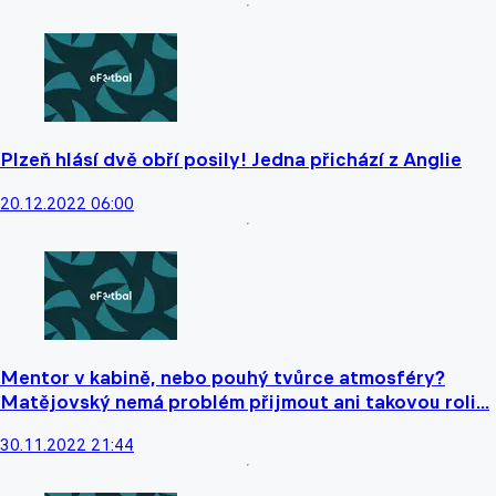
Plzeň hlásí dvě obří posily! Jedna přichází z Anglie
20.12.2022 06:00
Mentor v kabině, nebo pouhý tvůrce atmosféry?
Matějovský nemá problém přijmout ani takovou roli...
30.11.2022 21:44