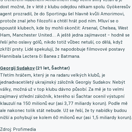
dost možné, že v létě z klubu odejdou někam spolu. Gyökeresův
agent prozradil, že do Sportingu šel hlavně kvůli Amorimovi,
protože znal jeho filozofii a chtěl hrát pod ním. Mluví se o
spoustě klubech, kde by mohli skončit: Arsenal, Chelsea, West
Ham, Manchester United… A ještě jedna zajímavost – hodně se
řeší jeho oslavy gólů, nikdo totiž vůbec netuší, co dělá, když
zkříží prsty. Lidé spekulují, že napodobuje filmovové postavy
Hannibala Lectera či Banea z Batmana.
Georgij Sudakov
(21 let, Šachtar)
Třetím hráčem, který je na radaru velkých klubů, je
jednadvacetiletý ukrajinský záložník Georgiy Sudakov. Nebýt
války, možná už v top klubu dávno působí. Za mě je to velmi
zajímavý střední záložník, kterého si Šachtar ocenil výstupní
klauzulí na 150 milionů eur (asi 3,77 miliardy korun). Podle mě
ale nakonec tolik stát nebude. Už se řeší, že ty nabídky budou
nižší a pohybují se kolem 60 milionů eur (asi 1,5 miliardy korun).
Zdroj: Profimedia