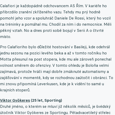
Calafiori je každopádně odchovancem AS Řím. V kariéře ho
přibrzdilo zranění zkříženého vazu. Tehdy mu prý hodně
pomohl jeho vzor a spoluhráč Daniele De Rossi, který ho vozil
na tréninky a pomáhal mu. Chodil za ním i do nemocnice. Měli
pěkný vztah. No a dnes proti sobě bojují v Serii A o čtvrté
místo.
Pro Calafioriho bylo důležité hostování v Basileji, kde odehrál
jednu sezonu na pozici levého beka a až v tomto ročníku ho
Motta přesunul na post stopera, kde mu ale zároveň ponechal
volnost směrem do ofenzivy. V tomto ohledu je Boloňa velmi
zajímavá, protože hráči mají dobře zmáknuté automatismy a
zajišťování v momentě, kdy se rozhodnou zaútočit i obránci. To
mi znovu připomíná Leverkusen, kde je k vidění to samé u
krajních stoperů.
Viktor Gyökeres
(25 let, Sporting)
Druhé jméno, o kterém se mluví již několik měsíců, je švédský
útočník Viktor Gyökeres ze Sportingu. Pětadvacetiletý střelec