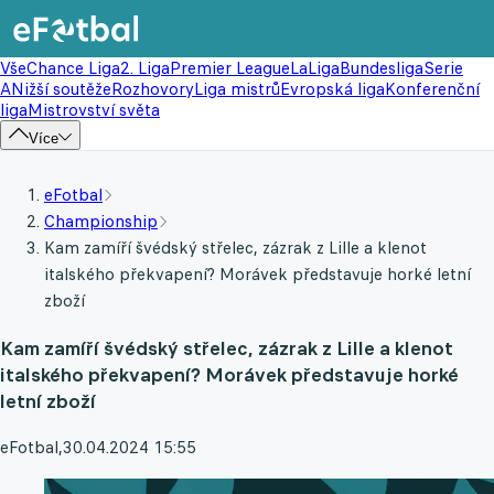
Vše
Chance Liga
2. Liga
Premier League
LaLiga
Bundesliga
Serie
A
Nižší soutěže
Rozhovory
Liga mistrů
Evropská liga
Konferenční
liga
Mistrovství světa
Více
eFotbal
Championship
Kam zamíří švédský střelec, zázrak z Lille a klenot
italského překvapení? Morávek představuje horké letní
zboží
Kam zamíří švédský střelec, zázrak z Lille a klenot
italského překvapení? Morávek představuje horké
letní zboží
eFotbal
,
30.04.2024 15:55