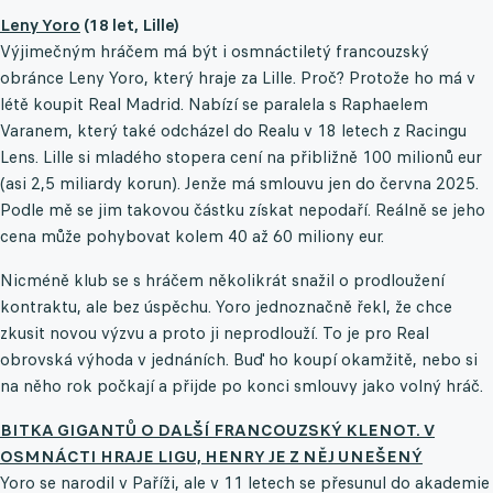
Leny Yoro
(18 let, Lille)
Výjimečným hráčem má být i osmnáctiletý francouzský
obránce Leny Yoro, který hraje za Lille. Proč? Protože ho má v
létě koupit Real Madrid. Nabízí se paralela s Raphaelem
Varanem, který také odcházel do Realu v 18 letech z Racingu
Lens. Lille si mladého stopera cení na přibližně 100 milionů eur
(asi 2,5 miliardy korun). Jenže má smlouvu jen do června 2025.
Podle mě se jim takovou částku získat nepodaří. Reálně se jeho
cena může pohybovat kolem 40 až 60 miliony eur.
Nicméně klub se s hráčem několikrát snažil o prodloužení
kontraktu, ale bez úspěchu. Yoro jednoznačně řekl, že chce
zkusit novou výzvu a proto ji neprodlouží. To je pro Real
obrovská výhoda v jednáních. Buď ho koupí okamžitě, nebo si
na něho rok počkají a přijde po konci smlouvy jako volný hráč.
BITKA GIGANTŮ O DALŠÍ FRANCOUZSKÝ KLENOT. V
OSMNÁCTI HRAJE LIGU, HENRY JE Z NĚJ UNEŠENÝ
Yoro se narodil v Paříži, ale v 11 letech se přesunul do akademie