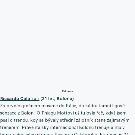
Reklama
Riccardo Calafiori
(21 let, Boloňa)
Za prvním jménem musíme do Itálie, do kádru tamní ligové
senzace z Boloni. O Thiagu Mottovi už tu byla řeč, když jsem
psal o trendu, kdy se bývalý střední záložník stane zajímavým
trenérem. Právě italský internacionál Boloňu trénuje a má v
týmu zajímavého stopera Riccarda Calafioriho, kterému je 21