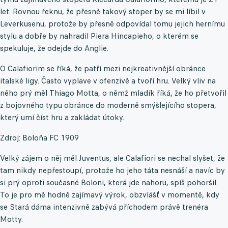
let. Rovnou řeknu, že přesně takový stoper by se mi líbil v
Leverkusenu, protože by přesně odpovídal tomu jejich hernímu
stylu a dobře by nahradil Piera Hincapieho, o kterém se
spekuluje, že odejde do Anglie.
O Calafiorim se říká, že patří mezi nejkreativnější obránce
italské ligy. Často vyplave v ofenzivě a tvoří hru. Velký vliv na
něho prý měl Thiago Motta, o němž mladík říká, že ho přetvořil
z bojovného typu obránce do moderně smýšlejícího stopera,
který umí číst hru a zakládat útoky.
Zdroj: Boloňa FC 1909
Velký zájem o něj měl Juventus, ale Calafiori se nechal slyšet, že
tam nikdy nepřestoupí, protože ho jeho táta nesnáší a navíc by
si prý oproti současné Boloni, která jde nahoru, spíš pohoršil.
To je pro mě hodně zajímavý výrok, obzvlášť v momentě, kdy
se Stará dáma intenzivně zabývá příchodem právě trenéra
Motty.