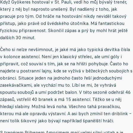
Když Gyökeres hostoval v St. Pauli, vedl ho můj bývalý trenér,
který z něj byl naprosto unešený. Byl nadšený z toho, jak
pracuje pro tým. Od hráče na hostování nikdy neviděl takový
přístup, jako právě od švédského útočníka. Má fantastickou
fyzickou připravenost. Skončil zápas a prý by mohl hrát ještě
dalších 30 minut.
Čeho si nelze nevšimnout, je jaké má jako typická devítka čísla
v kolonce asistencí. Není jen klasický střelec, ale umí góly i
připravit, což souvisí s tím, jak se na hřišti pohybuje. Často ho
najdete u postranní lajny, kde se vyžívá v běžeckých soubojích s
obránci. Situace jeden na jednoho často řeší jednoduchými
zasekávačkami, ale vychází mu to. Líbí se mi, že vyhrává
spoustu soubojů a umí podržet balon. V této sezoně odehrál 46
zápasů, vstřelil 40 branek a má 15 asistencí. Těžko se u něj
hledají slabiny. Možná levá noha. Všechno tahá pravačkou,
kterou má ale opravdu výstavní. A asi bych zmínil ten driblink –
není tolik šikovný jako bývají například španělští hráči.
S trenérem Rúbenem Amorimem mají velmi silný vztah a je