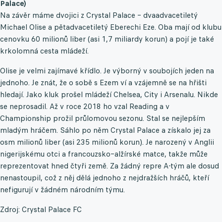
Palace)
Na závěr máme dvojici z Crystal Palace – dvaadvacetiletý
Michael Olise a pětadvacetiletý Eberechi Eze. Oba mají od klubu
cenovku 60 milionů liber (asi 1,7 miliardy korun) a pojí je také
krkolomná cesta mládeží.
Olise je velmi zajímavé křídlo. Je výborný v soubojích jeden na
jednoho. Je znát, že o sobě s Ezem ví a vzájemně se na hřišti
hledají. Jako kluk prošel mládeží Chelsea, City i Arsenalu. Nikde
se neprosadil. Až v roce 2018 ho vzal Reading a v
Championship prožil průlomovou sezonu. Stal se nejlepším
mladým hráčem. Sáhlo po něm Crystal Palace a získalo jej za
osm milionů liber (asi 235 milionů korun). Je narozený v Anglii
nigerijskému otci a francouzsko–alžírské matce, takže může
reprezentovat hned čtyři země. Za žádný repre A-tým ale dosud
nenastoupil, což z něj dělá jednoho z nejdražších hráčů, kteří
nefigurují v žádném národním týmu.
Zdroj: Crystal Palace FC