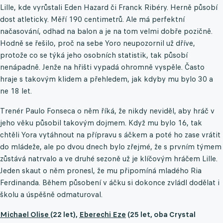
Lille, kde vyrůstali Eden Hazard či Franck Ribéry. Herně působí
dost atleticky. Měří 190 centimetrů. Ale má perfektní
načasování, odhad na balon a je na tom velmi dobře pozičně.
Hodně se řešilo, proč na sebe Yoro neupozornil už dříve,
protože co se týká jeho osobních statistik, tak působí
nenápadně. Jenže na hřišti vypadá ohromně vyspěle. Často
hraje s takovým klidem a přehledem, jak kdyby mu bylo 30 a
ne 18 let.
Trenér Paulo Fonseca o něm říká, že nikdy neviděl, aby hráč v
jeho věku působil takovým dojmem. Když mu bylo 16, tak
chtěli Yora vytáhnout na přípravu s áčkem a poté ho zase vrátit
do mládeže, ale po dvou dnech bylo zřejmé, že s prvním týmem
zůstává natrvalo a ve druhé sezoně už je klíčovým hráčem Lille.
Jeden skaut o něm pronesl, že mu připomíná mladého Ria
Ferdinanda. Během působení v áčku si dokonce zvládl dodělat i
školu a úspěšně odmaturoval.
Michael Olise
(22 let),
Eberechi Eze
(25 let, oba Crystal