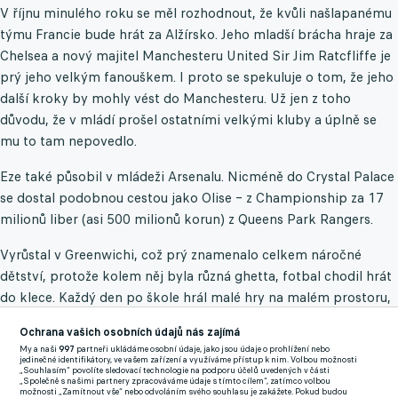
V říjnu minulého roku se měl rozhodnout, že kvůli našlapanému
týmu Francie bude hrát za Alžírsko. Jeho mladší brácha hraje za
Chelsea a nový majitel Manchesteru United Sir Jim Ratcfliffe je
prý jeho velkým fanouškem. I proto se spekuluje o tom, že jeho
další kroky by mohly vést do Manchesteru. Už jen z toho
důvodu, že v mládí prošel ostatními velkými kluby a úplně se
mu to tam nepovedlo.
Eze také působil v mládeži Arsenalu. Nicméně do Crystal Palace
se dostal podobnou cestou jako Olise – z Championship za 17
milionů liber (asi 500 milionů korun) z Queens Park Rangers.
Vyrůstal v Greenwichi, což prý znamenalo celkem náročné
dětství, protože kolem něj byla různá ghetta, fotbal chodil hrát
do klece. Každý den po škole hrál malé hry na malém prostoru,
což vytvořilo jeho fotbalovou identitu. Když se díváte na jeho
Ochrana vašich osobních údajů nás zajímá
zápasy, je to vidět. Vyloženě se vyžívá ve hře jeden na jednoho,
My a naši
997
partneři ukládáme osobní údaje, jako jsou údaje o prohlížení nebo
občas chodí do dvou hráčů a někdy i do tří.
jedinečné identifikátory, ve vašem zařízení a využíváme přístup k nim. Volbou možnosti
„Souhlasím“ povolíte sledovací technologie na podporu účelů uvedených v části
„Společně s našimi partnery zpracováváme údaje s tímto cílem“, zatímco volbou
možnosti „Zamítnout vše“ nebo odvoláním svého souhlasu je zakážete. Pokud budou
Opravdu k němu sedne výraz "Baller", který se dnes často