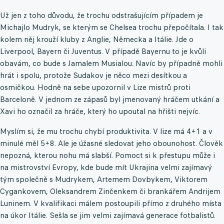
Už jen z toho důvodu, že trochu odstrašujícím případem je
Michajlo Mudryk, se kterým se Chelsea trochu přepočítala. I tak
kolem něj krouží kluby z Anglie, Německa a Itálie. Jde o
Liverpool, Bayern či Juventus. V případě Bayernu to je kvůli
obavám, co bude s Jamalem Musialou. Navíc by případně mohli
hrát i spolu, protože Sudakov je něco mezi desítkou a
osmičkou. Hodně na sebe upozornil v Lize mistrů proti
Barceloně. V jednom ze zápasů byl jmenovaný hráčem utkání a
Xavi ho označil za hráče, který ho upoutal na hřišti nejvíc.
Myslím si, že mu trochu chybí produktivita. V lize má 4+1 a v
minulé měl 5+8. Ale je úžasné sledovat jeho obounohost. Člověk
nepozná, kterou nohu má slabší. Pomoct si k přestupu může i
na mistrovství Evropy, kde bude mít Ukrajina velmi zajímavý
tým společně s Mudrykem, Artemem Dovbykem, Viktorem
Cygankovem, Oleksandrem Zinčenkem či brankářem Andrijem
Luninem. V kvalifikaci málem postoupili přímo z druhého místa
na úkor Itálie. Sešla se jim velmi zajímavá generace fotbalistů.