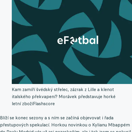
Kam zamíří švédský střelec, zázrak z Lille a klenot
italského překvapení? Morávek představuje horké
letní zboží
Flashscore
Blíží se konec sezony a s ním se začíná objevovat i řada
přestupových spekulací. Horkou novinkou o Kylianu Mbappém
do Realu Madrid vás už asi nezaskočím, ale i tak jsem se pokusil