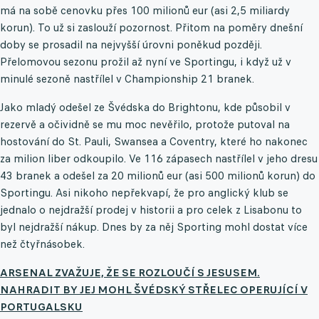
má na sobě cenovku přes 100 milionů eur (asi 2,5 miliardy
korun). To už si zaslouží pozornost. Přitom na poměry dnešní
doby se prosadil na nejvyšší úrovni poněkud později.
Přelomovou sezonu prožil až nyní ve Sportingu, i když už v
minulé sezoně nastřílel v Championship 21 branek.
Jako mladý odešel ze Švédska do Brightonu, kde působil v
rezervě a očividně se mu moc nevěřilo, protože putoval na
hostování do St. Pauli, Swansea a Coventry, které ho nakonec
za milion liber odkoupilo. Ve 116 zápasech nastřílel v jeho dresu
43 branek a odešel za 20 milionů eur (asi 500 milionů korun) do
Sportingu. Asi nikoho nepřekvapí, že pro anglický klub se
jednalo o nejdražší prodej v historii a pro celek z Lisabonu to
byl nejdražší nákup. Dnes by za něj Sporting mohl dostat více
než čtyřnásobek.
ARSENAL ZVAŽUJE, ŽE SE ROZLOUČÍ S JESUSEM.
NAHRADIT BY JEJ MOHL ŠVÉDSKÝ STŘELEC OPERUJÍCÍ V
PORTUGALSKU