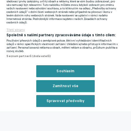
sledovací prvky zakázány, určitý obsah a reklamy, které se vám budou zobrazovat, pro
vás nemusejí být relevantní. Tuto nabídku můžete znovu kdykoli zobrazit pro změnu
používá. Nastupuje na pozici desítky, ale umí zahrát i na křídle,
vašich nastavení nebo odvolání souhlasu, a to kliknutím na odkaz „Předvolby ochrany
osobních údajů“ v dolní části webových stránek nebo případně na plovoucí ikonu v
ale uprostřed mi přijde daleko zajímavější. I jemu však možná
levém dolním rohu webových stránek. Vaše nastavení se uplatní v rámci našeho
Internetová stránka. Podrobnější informace najdete v našich Zásadách ochrany
chybí větší produktivita.
osobních údajů.
Třetí strany
I tak se mluví o tom, že by měl v létě změnit dres. Mluví se o
Společně s našimi partnery zpracováváme údaje s tímto cílem:
Tottenhamu, City a Chelsea. City ho naťuklli už minulé léto, ale
Používání přesných údajů o zeměpisné poloze. Aktivní vyhledávání identifikačních
údajů v rámci specifických vlastností zařízení. Ukládání a/nebo přístup k informacím v
nakonec podepsali Matheuse Nunese z Wolves. Chelsea to
zařízení. Personalizovaná reklama a obsah, měření reklam a obsahu, průzkum publika a
rozvoj služeb.
samé, myslela si, že ho získá díky prodejní klauzuli, ale nakonec
Seznam partnerů (dodavatelů)
vyšlo najevo, že žádná v jeho smlouvě není a poté došlo k
prodloužení smlouvy s Crystal Palace. Pro Tottenham je Eze
Souhlasím
údajně jedním z hlavní letních cílů společně s Pedrem Netem.
Crystal Palace však dopředu jasně řeklo, že se bude bavit pouze
Zamítnout vše
o nabídkách za 60 a více milionů liber.
ODEJDE HANCKO ZA SLOTEM DO LIVERPOOLU? JE TO MŮJ
Spravovat předvolby
NEJOBLÍBENĚJŠÍ KLUB, PŘIZNÁVÁ. PANÁK HO VIDÍ JEŠTĚ
Reklama
VÝŠ
Zmínky