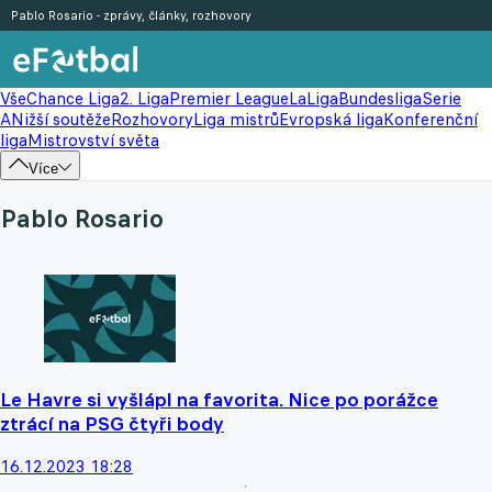
Pablo Rosario - zprávy, články, rozhovory
Vše
Chance Liga
2. Liga
Premier League
LaLiga
Bundesliga
Serie
A
Nižší soutěže
Rozhovory
Liga mistrů
Evropská liga
Konferenční
liga
Mistrovství světa
Více
Pablo Rosario
Le Havre si vyšlápl na favorita. Nice po porážce
ztrácí na PSG čtyři body
16.12.2023 18:28