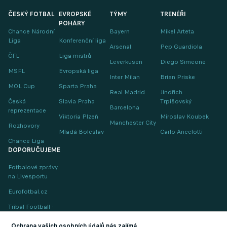
ČESKÝ FOTBAL
EVROPSKÉ
TÝMY
TRENÉŘI
POHÁRY
Chance Národní
Bayern
Mikel Arteta
Liga
Konferenční liga
Arsenal
Pep Guardiola
ČFL
Liga mistrů
Leverkusen
Diego Simeone
MSFL
Evropská liga
Inter Milan
Brian Priske
MOL Cup
Sparta Praha
Real Madrid
Jindřich
Česká
Slavia Praha
Trpišovský
Barcelona
reprezentace
Viktoria Plzeň
Miroslav Koubek
Manchester City
Rozhovory
Mladá Boleslav
Carlo Ancelotti
Chance Liga
DOPORUČUJEME
Fotbalové zprávy
na Livesportu
Eurofotbal.cz
Tribal Football -
Football News
(EN)
Ochrana vašich osobních údajů nás zajímá