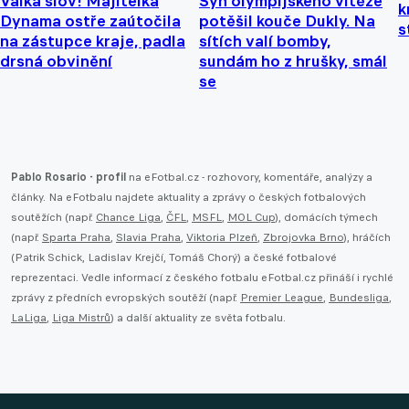
Válka slov! Majitelka
Syn olympijského vítěze
k
Dynama ostře zaútočila
potěšil kouče Dukly. Na
s
na zástupce kraje, padla
sítích valí bomby,
drsná obvinění
sundám ho z hrušky, smál
se
Pablo Rosario - profil
na eFotbal.cz - rozhovory, komentáře, analýzy a
články. Na eFotbalu najdete aktuality a zprávy o českých fotbalových
soutěžích (např.
Chance Liga
,
ČFL
,
MSFL
,
MOL Cup
), domácích týmech
(např.
Sparta Praha
,
Slavia Praha
,
Viktoria Plzeň
,
Zbrojovka Brno
), hráčích
(Patrik Schick, Ladislav Krejčí, Tomáš Chorý) a české fotbalové
reprezentaci. Vedle informací z českého fotbalu eFotbal.cz přináší i rychlé
zprávy z předních evropských soutěží (např.
Premier League
,
Bundesliga
,
LaLiga
,
Liga Mistrů
) a další aktuality ze světa fotbalu.