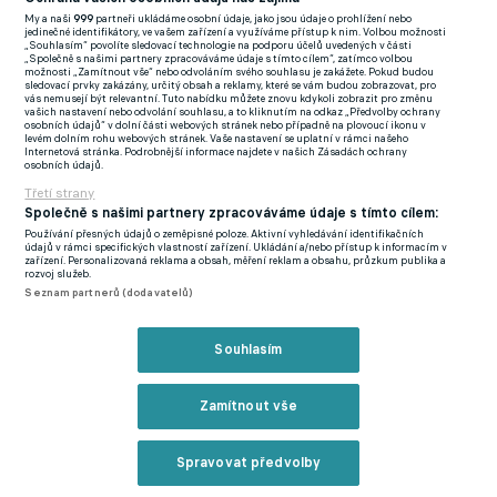
My a naši
999
partneři ukládáme osobní údaje, jako jsou údaje o prohlížení nebo
FlashFutbal (SK)
jedinečné identifikátory, ve vašem zařízení a využíváme přístup k nim. Volbou možnosti
„Souhlasím“ povolíte sledovací technologie na podporu účelů uvedených v části
„Společně s našimi partnery zpracováváme údaje s tímto cílem“, zatímco volbou
Tenisportal.cz
možnosti „Zamítnout vše“ nebo odvoláním svého souhlasu je zakážete. Pokud budou
sledovací prvky zakázány, určitý obsah a reklamy, které se vám budou zobrazovat, pro
Tenisové zprávy
vás nemusejí být relevantní. Tuto nabídku můžete znovu kdykoli zobrazit pro změnu
vašich nastavení nebo odvolání souhlasu, a to kliknutím na odkaz „Předvolby ochrany
na Livesportu
osobních údajů“ v dolní části webových stránek nebo případně na plovoucí ikonu v
levém dolním rohu webových stránek. Vaše nastavení se uplatní v rámci našeho
Internetová stránka. Podrobnější informace najdete v našich Zásadách ochrany
osobních údajů.
Třetí strany
Společně s našimi partnery zpracováváme údaje s tímto cílem:
Používání přesných údajů o zeměpisné poloze. Aktivní vyhledávání identifikačních
Podmínky užití
GDPR a žurnalistika
údajů v rámci specifických vlastností zařízení. Ukládání a/nebo přístup k informacím v
zařízení. Personalizovaná reklama a obsah, měření reklam a obsahu, průzkum publika a
Zásady ochrany osobních údajů
Doporučené stránky
rozvoj služeb.
Seznam partnerů (dodavatelů)
Třetí strany
Tiráž
Souhlasím
© eFotbal
2026
Zamítnout vše
Spravovat předvolby
Reklama