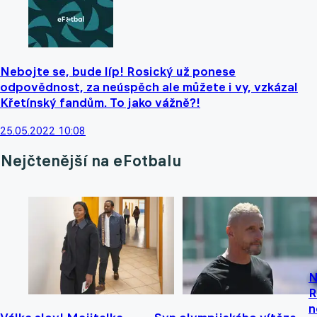
Nebojte se, bude líp! Rosický už ponese
odpovědnost, za neúspěch ale můžete i vy, vzkázal
Křetínský fandům. To jako vážně?!
25.05.2022 10:08
Nejčtenější na eFotbalu
N
R
n