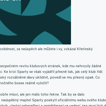
vědnost, za neúspěch ale můžete i vy, vzkázal Křetínský
v bezpečném revíru klubových stránek, kde mu nehrozily žádné
Ke krizi Sparty se však vyjádřil přesně tak, jak celý klub řídí.
nský rozvášněné davy uklidnit, povedl se mu přesný opak. Co
ámožného bosse reálně vyložit?
obře mluví, ale jen málo toho řekne. Tak by se dalo
 a neúspěšný majitel Sparty poskytl oficiálnímu webu svého klubu
yb, vlastní sebereflexi a zemětřesení ve vedení, ten musí být 