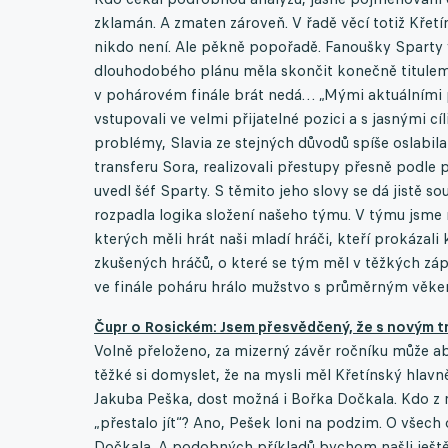
zklamán. A zmaten zároveň. V řadě věcí totiž Křetí
nikdo není. Ale pěkně popořadě. Fanoušky Sparty v
dlouhodobého plánu měla skončit konečně titulem, d
v pohárovém finále brát nedá… „Mými aktuálními po
vstupovali ve velmi přijatelné pozici a s jasnými 
problémy, Slavia ze stejných důvodů spíše oslabil
transferu Sora, realizovali přestupy přesně podle p
uvedl šéf Sparty. S těmito jeho slovy se dá jistě souh
rozpadla logika složení našeho týmu. V týmu jsme 
kterých měli hrát naši mladí hráči, kteří prokázal
zkušených hráčů, o které se tým měl v těžkých záp
ve finále poháru hrálo mužstvo s průměrným věkem
Čupr o Rosickém: Jsem přesvědčený, že s novým t
Volně přeloženo, za mizerný závěr ročníku může abs
těžké si domyslet, že na mysli měl Křetínský hlavn
Jakuba Peška, dost možná i Bořka Dočkala. Kdo z 
„přestalo jít“? Ano, Pešek loni na podzim. O všech 
Dočkala. A podobných příkladů bychom našli ještě 