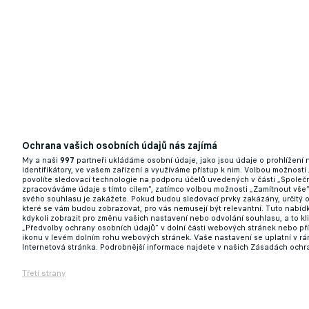
Ochrana vašich osobních údajů nás zajímá
My a naši
997
partneři ukládáme osobní údaje, jako jsou údaje o prohlížení
identifikátory, ve vašem zařízení a využíváme přístup k nim. Volbou možnosti
povolíte sledovací technologie na podporu účelů uvedených v části „Společn
zpracováváme údaje s tímto cílem“, zatímco volbou možnosti „Zamítnout vše
svého souhlasu je zakážete. Pokud budou sledovací prvky zakázány, určitý 
které se vám budou zobrazovat, pro vás nemusejí být relevantní. Tuto nabí
kdykoli zobrazit pro změnu vašich nastavení nebo odvolání souhlasu, a to k
„Předvolby ochrany osobních údajů“ v dolní části webových stránek nebo př
ikonu v levém dolním rohu webových stránek. Vaše nastavení se uplatní v r
Internetová stránka. Podrobnější informace najdete v našich Zásadách ochr
Třetí strany