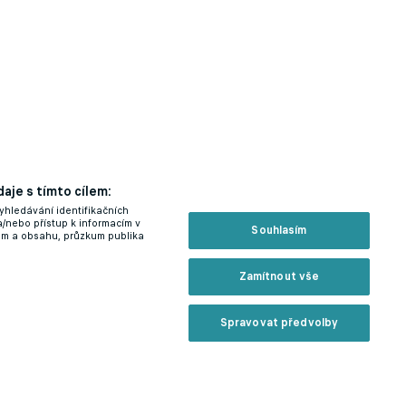
aje s tímto cílem:
yhledávání identifikačních
a/nebo přístup k informacím v
Souhlasím
lam a obsahu, průzkum publika
Zamítnout vše
Spravovat předvolby