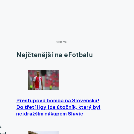
Reklama
Nejčtenější na eFotbalu
Přestupová bomba na Slovensku!
Do třetí ligy jde útočník, který byl
nejdražším nákupem Slavie
.
dost