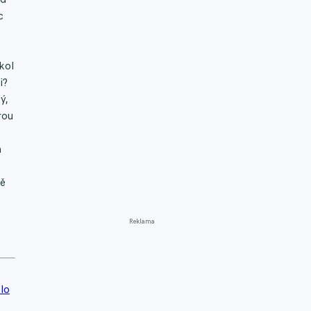
c
kol
i?
ý,
rou
h
ně
Reklama
lo