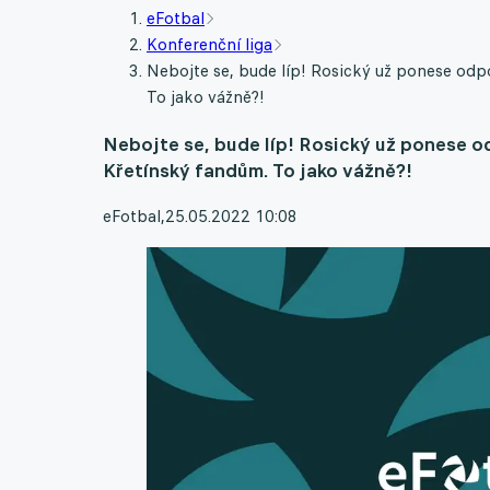
eFotbal
Konferenční liga
Nebojte se, bude líp! Rosický už ponese odp
To jako vážně?!
Nebojte se, bude líp! Rosický už ponese o
Křetínský fandům. To jako vážně?!
eFotbal
,
25.05.2022 10:08