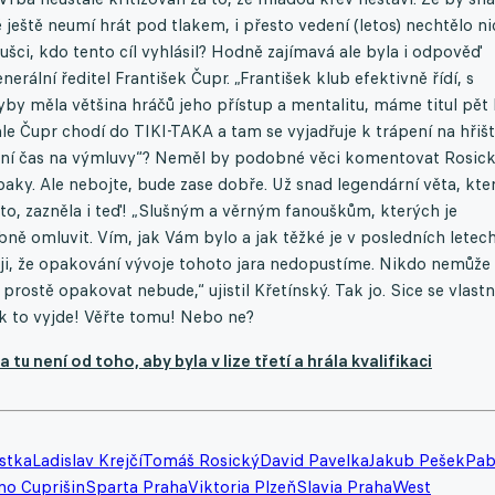
 ještě neumí hrát pod tlakem, i přesto vedení (letos) nechtělo ni
šci, kdo tento cíl vyhlásil? Hodně zajímavá ale byla i odpověď
ální ředitel František Čupr. „František klub efektivně řídí, s
yby měla většina hráčů jeho přístup a mentalitu, máme titul pět 
ale Čupr chodí do TIKI-TAKA a tam se vyjadřuje k trápení na hřišt
není čas na výmluvy“? Neměl by podobné věci komentovat Rosick
aky. Ale nebojte, bude zase dobře. Už snad legendární věta, kte
éto, zazněla i teď! „Slušným a věrným fanouškům, kterých je
bně omluvit. Vím, jak Vám bylo a jak těžké je v posledních letec
buji, že opakování vývoje tohoto jara nedopustíme. Nikdo nemůže
e prostě opakovat nebude,“ ujistil Křetínský. Tak jo. Sice se vlast
k to vyjde! Věřte tomu! Nebo ne?
u není od toho, aby byla v lize třetí a hrála kvalifikaci
stka
Ladislav Krejčí
Tomáš Rosický
David Pavelka
Jakub Pešek
Pab
no Cuprišin
Sparta Praha
Viktoria Plzeň
Slavia Praha
West