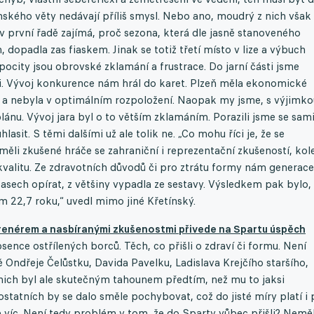
nského věty nedávají příliš smysl. Nebo ano, moudrý z nich však 
 první řadě zajímá, proč sezona, která dle jasně stanoveného
opadla zas fiaskem. Jinak se totiž třetí místo v lize a výbuch
city jsou obrovské zklamání a frustrace. Do jarní části jsme
cíli. Vývoj konkurence nám hrál do karet. Plzeň měla ekonomické
a a nebyla v optimálním rozpoložení. Naopak my jsme, s výjimko
lánu. Vývoj jara byl o to větším zklamáním. Porazili jsme se sami
lasit. S těmi dalšími už ale tolik ne. „Co mohu říci je, že se
měli zkušené hráče se zahraniční i reprezentační zkušeností, ko
i kvalitu. Ze zdravotních důvodů či pro ztrátu formy nám generace
asech opírat, z většiny vypadla ze sestavy. Výsledkem pak bylo,
 22,7 roku,“ uvedl mimo jiné Křetínský.
renérem a nasbíranými zkušenostmi přivede na Spartu úspěch
ence ostřílených borců. Těch, co přišli o zdraví či formu. Není
ě Ondřeje Čelůstku, Davida Pavelku, Ladislava Krejčího staršího,
nich byl ale skutečným tahounem předtím, než mu to jaksi
ostatních by se dalo směle pochybovat, což do jisté míry platí i 
víc. Není tedy problém v tom, že do Sparty vůbec přišli? Neměl