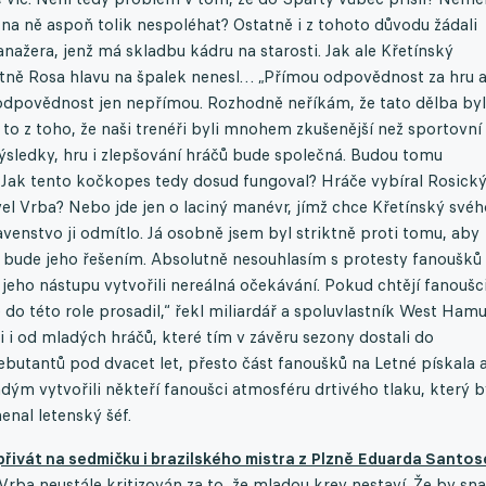
na ně aspoň tolik nespoléhat? Ostatně i z tohoto důvodu žádali
žera, jenž má skladbu kádru na starosti. Jak ale Křetínský
astně Rosa hlavu na špalek nenesl… „Přímou odpovědnost za hru 
l odpovědnost jen nepřímou. Rozhodně neříkám, že tato dělba by
 to z toho, že naši trenéři byli mnohem zkušenější než sportovní
výsledky, hru i zlepšování hráčů bude společná. Budou tomu
Jak tento kočkopes tedy dosud fungoval? Hráče vybíral Rosický
vel Vrba? Nebo jde jen o laciný manévr, jímž chce Křetínský svéh
venstvo ji odmítlo. Já osobně jsem byl striktně proti tomu, aby
 bude jeho řešením. Absolutně nesouhlasím s protesty fanoušků
jeho nástupu vytvořili nereálná očekávání. Pokud chtějí fanoušc
o této role prosadil,“ řekl miliardář a spoluvlastník West Hamu
i od mladých hráčů, které tím v závěru sezony dostali do
debutantů pod dvacet let, přesto část fanoušků na Letné pískala 
dým vytvořili někteří fanoušci atmosféru drtivého tlaku, který b
enal letenský šéf.
řivát na sedmičku i brazilského mistra z Plzně Eduarda Santose
Vrba neustále kritizován za to, že mladou krev nestaví. Že by sn