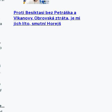
Proti Besiktasi bez Petráška a
a
Vlkanovy. Obrovská ztráta, je mi
jich líto, smutní Horejš
la
,
o
i
.
a
y
...
ad