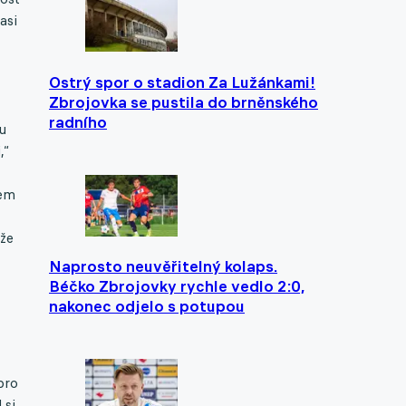
asi
Ostrý spor o stadion Za Lužánkami!
Zbrojovka se pustila do brněnského
radního
u
,“
lem
 že
Naprosto neuvěřitelný kolaps.
Béčko Zbrojovky rychle vedlo 2:0,
nakonec odjelo s potupou
pro
 si