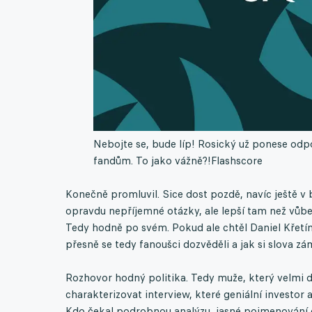
Nebojte se, bude líp! Rosický už ponese odpo
fandům. To jako vážně?!
Flashscore
Konečně promluvil. Sice dost pozdě, navíc ještě 
opravdu nepříjemné otázky, ale lepší tam než vůbec. 
Tedy hodně po svém. Pokud ale chtěl Daniel Křetí
přesně se tedy fanoušci dozvěděli a jak si slova z
Rozhovor hodný politika. Tedy muže, který velmi d
charakterizovat interview, které geniální investor
Kdo čekal podrobnou analýzu, jasné pojmenování ch