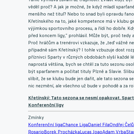
věděl proč? A jak je možné, že když mladí sparťané
menšího než titul? Nebo to snad byli opravdu fanou
Křetínského na to, jaké kompetence má v klubu gener
výjimkou sportovního procesu, a řídí ho dobře. Kd
před koncem ligy,“ prohlásil. Může být, proč tedy 
Proč hráčům a trenérovi vzkazuje, že „teď vážně 
případně sám Křetínský? I tohle vzbuzuje dost rozp
příznivci Sparty v různých obdobách slyší každé l
naprostá většina, bych se chtěl za tuto sezonu oso
být sparťanem a počítat tituly Plzně a Slavie. Sli
slíbit, že se klubu bude jen dařit, ale tato sezona s
nic nezmění, ale všechno už bude v pohodě a za ro
Křetínský: Tato sezona se nesmí opakovat. Sparta t
Konferenční ligy
Zmínky
Konferenční liga
Chance Liga
Daniel Fila
Ondřej Čelů
Rosario
Borek Procházka
Lucas Joao
Adam Vrba
Sta