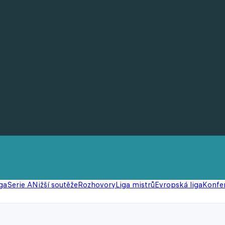
ga
Serie A
Nižší soutěže
Rozhovory
Liga mistrů
Evropská liga
Konfer