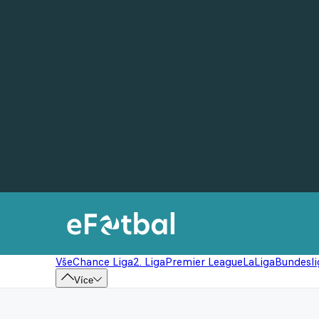
Vše
Chance Liga
2. Liga
Premier League
LaLiga
Bundesli
Více