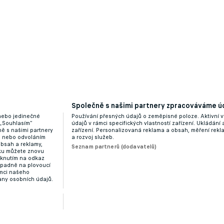
Společně s našimi partnery zpracováváme úd
 nebo jedinečné
Používání přesných údajů o zeměpisné poloze. Aktivní v
 „Souhlasím“
údajů v rámci specifických vlastností zařízení. Ukládání 
ě s našimi partnery
zařízení. Personalizovaná reklama a obsah, měření rek
“ nebo odvoláním
a rozvoj služeb.
obsah a reklamy,
Seznam partnerů (dodavatelů)
dku můžete znovu
liknutím na odkaz
ípadně na plovoucí
ámci našeho
any osobních údajů.