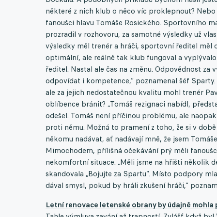
některé z nich klub o něco víc proklepnout? Nebo 
fanoušci hlavu Tomáše Rosického. Sportovního mana
prozradil v rozhovoru, za samotné výsledky už vl
výsledky měl trenér a hráči, sportovní ředitel mě
optimální, ale reálně tak klub fungoval a vyplývalo
ředitel. Nastal ale čas na změnu. Odpovědnost za 
odpovídat i kompetence,“ poznamenal šéf Sparty. 
ale za jejich nedostatečnou kvalitu mohl trenér Pa
oblíbence bránit? „Tomáš rezignaci nabídl, předsta
odešel. Tomáš není příčinou problému, ale naopak
proti němu. Možná to pramení z toho, že si v době 
někomu nadávat, ať nadávají mně, že jsem Tomáše d
Mimochodem, přílišná očekávání prý měli fanoušci 
nekomfortní situace. „Měli jsme na hřišti několik 
skandovala „Bojujte za Spartu“. Místo podpory mla
dával smysl, pokud by hráli zkušení hráči,“ poznam
Letní renovace letenské obrany by údajně mohla p
Tahle výmluva zavání až trapností. Zvlášť když byl 