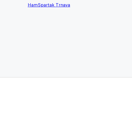
Ham
Spartak Trnava