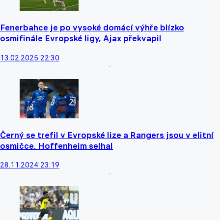
Fenerbahce je po vysoké domácí výhře blízko
osmifinále Evropské ligy, Ajax překvapil
13.02.2025 22:30
Černý se trefil v Evropské lize a Rangers jsou v elitní
osmičce. Hoffenheim selhal
28.11.2024 23:19