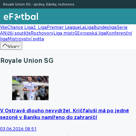
Royale Union SG - zprávy, články, rozhovory
Vše
Chance Liga
2. Liga
Premier League
LaLiga
Bundesliga
Serie
A
Nižší soutěže
Rozhovory
Liga mistrů
Evropská liga
Konferenční
liga
Mistrovství světa
Více
Royale Union SG
V Ostravě dlouho nevydržel. Kričfaluši má po jedné
sezoně v Baníku namířeno do zahraničí
03.06.2026 08:51