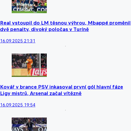
Real vstoupil do LM těsnou výhrou, Mbappé proměnil
dvě penalty, divoký poločas v Turíně
16.09.2025 21:31
Kovář v brance PSV inkasoval první gól hlavní fáze
Ligy mistrů, Arsenal začal vítězně
16.09.2025 19:54