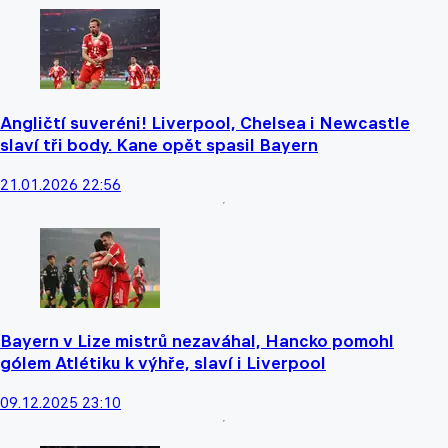
Angličtí suveréni! Liverpool, Chelsea i Newcastle
slaví tři body. Kane opět spasil Bayern
21.01.2026 22:56
Bayern v Lize mistrů nezaváhal, Hancko pomohl
gólem Atlétiku k výhře, slaví i Liverpool
09.12.2025 23:10