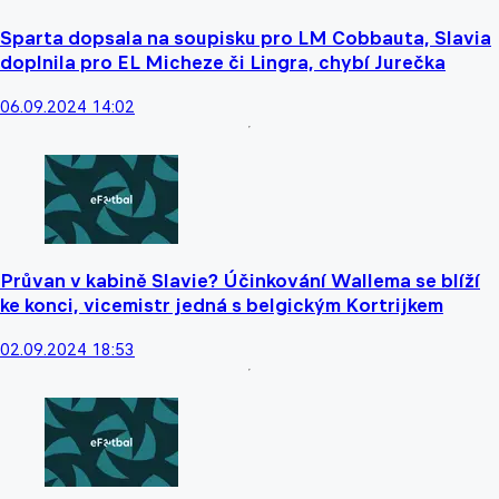
Sparta dopsala na soupisku pro LM Cobbauta, Slavia
doplnila pro EL Micheze či Lingra, chybí Jurečka
06.09.2024 14:02
Průvan v kabině Slavie? Účinkování Wallema se blíží
ke konci, vicemistr jedná s belgickým Kortrijkem
02.09.2024 18:53