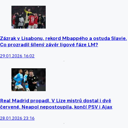
Zázrak v Lisabonu, rekord Mbappého a ostuda Slavie.
Co prozradil šílený závěr ligové fáze LM?
29.01.2026 16:02
Real Madrid propadl. V Lize mistrů dostal i dvě
červené. Neapol nepostoupila, končí PSV i Ajax
28.01.2026 23:16