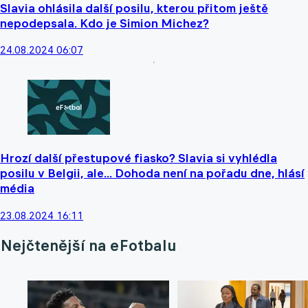
Slavia ohlásila další posilu, kterou přitom ještě
nepodepsala. Kdo je Simion Michez?
24.08.2024 06:07
Hrozí další přestupové fiasko? Slavia si vyhlédla
posilu v Belgii, ale... Dohoda není na pořadu dne, hlásí
média
23.08.2024 16:11
Nejčtenější na eFotbalu