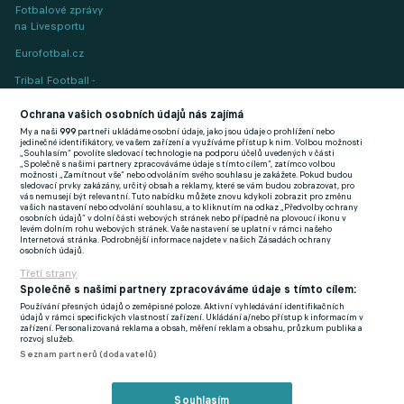
Fotbalové zprávy
na Livesportu
Eurofotbal.cz
Tribal Football -
Football News
(EN)
Ochrana vašich osobních údajů nás zajímá
My a naši
999
partneři ukládáme osobní údaje, jako jsou údaje o prohlížení nebo
FlashFutbal (SK)
jedinečné identifikátory, ve vašem zařízení a využíváme přístup k nim. Volbou možnosti
„Souhlasím“ povolíte sledovací technologie na podporu účelů uvedených v části
„Společně s našimi partnery zpracováváme údaje s tímto cílem“, zatímco volbou
Tenisportal.cz
možnosti „Zamítnout vše“ nebo odvoláním svého souhlasu je zakážete. Pokud budou
sledovací prvky zakázány, určitý obsah a reklamy, které se vám budou zobrazovat, pro
Tenisové zprávy
vás nemusejí být relevantní. Tuto nabídku můžete znovu kdykoli zobrazit pro změnu
vašich nastavení nebo odvolání souhlasu, a to kliknutím na odkaz „Předvolby ochrany
na Livesportu
osobních údajů“ v dolní části webových stránek nebo případně na plovoucí ikonu v
levém dolním rohu webových stránek. Vaše nastavení se uplatní v rámci našeho
Internetová stránka. Podrobnější informace najdete v našich Zásadách ochrany
osobních údajů.
Třetí strany
Společně s našimi partnery zpracováváme údaje s tímto cílem:
Používání přesných údajů o zeměpisné poloze. Aktivní vyhledávání identifikačních
Podmínky užití
GDPR a žurnalistika
údajů v rámci specifických vlastností zařízení. Ukládání a/nebo přístup k informacím v
zařízení. Personalizovaná reklama a obsah, měření reklam a obsahu, průzkum publika a
Zásady ochrany osobních údajů
Doporučené stránky
rozvoj služeb.
Seznam partnerů (dodavatelů)
Třetí strany
Tiráž
Souhlasím