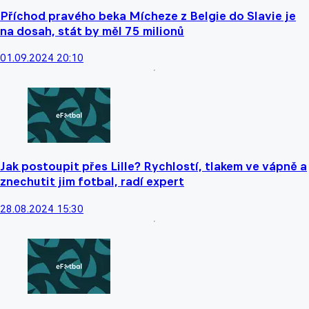
Příchod pravého beka Mícheze z Belgie do Slavie je
na dosah, stát by měl 75 milionů
01.09.2024 20:10
Jak postoupit přes Lille? Rychlostí, tlakem ve vápně a
znechutit jim fotbal, radí expert
28.08.2024 15:30