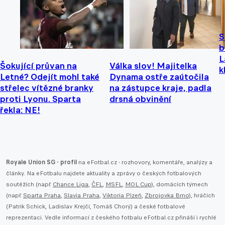
S
b
L
Šokující průvan na
Válka slov! Majitelka
k
Letné? Odejít mohl také
Dynama ostře zaútočila
střelec vítězné branky
na zástupce kraje, padla
proti Lyonu. Sparta
drsná obvinění
řekla: NE!
Royale Union SG - profil
na eFotbal.cz - rozhovory, komentáře, analýzy a
články. Na eFotbalu najdete aktuality a zprávy o českých fotbalových
soutěžích (např.
Chance Liga
,
ČFL
,
MSFL
,
MOL Cup
), domácích týmech
(např.
Sparta Praha
,
Slavia Praha
,
Viktoria Plzeň
,
Zbrojovka Brno
), hráčích
(Patrik Schick, Ladislav Krejčí, Tomáš Chorý) a české fotbalové
reprezentaci. Vedle informací z českého fotbalu eFotbal.cz přináší i rychlé