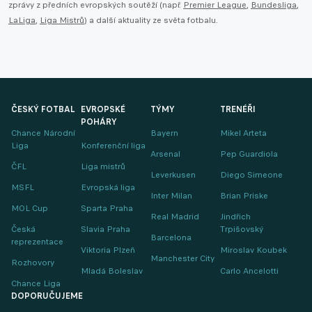
zprávy z předních evropských soutěží (např.
Premier League
,
Bundesliga
,
LaLiga
,
Liga Mistrů
) a další aktuality ze světa fotbalu.
ČESKÝ FOTBAL
EVROPSKÉ
TÝMY
TRENÉŘI
POHÁRY
Chance Národní
Bayern
Mikel Arteta
Liga
Konferenční liga
Arsenal
Pep Guardiola
ČFL
Liga mistrů
Leverkusen
Diego Simeone
MSFL
Evropská liga
Inter Milan
Brian Priske
MOL Cup
Sparta Praha
Real Madrid
Jindřich
Česká
Slavia Praha
Trpišovský
Barcelona
reprezentace
Viktoria Plzeň
Miroslav Koubek
Manchester City
Rozhovory
Mladá Boleslav
Carlo Ancelotti
Chance Liga
DOPORUČUJEME