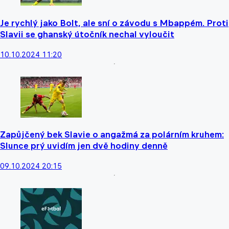
Je rychlý jako Bolt, ale sní o závodu s Mbappém. Proti
Slavii se ghanský útočník nechal vyloučit
10.10.2024 11:20
Zapůjčený bek Slavie o angažmá za polárním kruhem:
Slunce prý uvidím jen dvě hodiny denně
09.10.2024 20:15