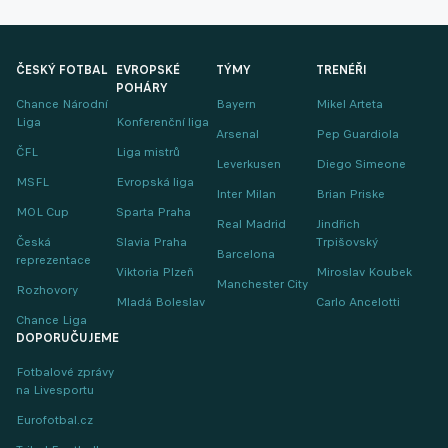
ČESKÝ FOTBAL
EVROPSKÉ
TÝMY
TRENÉŘI
POHÁRY
Chance Národní
Bayern
Mikel Arteta
Liga
Konferenční liga
Arsenal
Pep Guardiola
ČFL
Liga mistrů
Leverkusen
Diego Simeone
MSFL
Evropská liga
Inter Milan
Brian Priske
MOL Cup
Sparta Praha
Real Madrid
Jindřich
Česká
Slavia Praha
Trpišovský
Barcelona
reprezentace
Viktoria Plzeň
Miroslav Koubek
Manchester City
Rozhovory
Mladá Boleslav
Carlo Ancelotti
Chance Liga
DOPORUČUJEME
Fotbalové zprávy
na Livesportu
Eurofotbal.cz