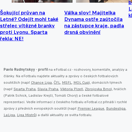
b
L
Šokující průvan na
Válka slov! Majitelka
k
Letné? Odejít mohl také
Dynama ostře zaútočila
střelec vítězné branky
na zástupce kraje, padla
proti Lyonu. Sparta
drsná obvinění
řekla: NE!
Pavlo Rudnytskyy - profil
na eFotbal.cz - rozhovory, komentáře, analýzy a
články. Na eFotbalu najdete aktuality a zprávy o českých fotbalových
soutěžích (např.
Chance Liga
,
ČFL
,
MSFL
,
MOL Cup
), domácích týmech
(např.
Sparta Praha
,
Slavia Praha
,
Viktoria Plzeň
,
Zbrojovka Brno
), hráčích
(Patrik Schick, Ladislav Krejčí, Tomáš Chorý) a české fotbalové
reprezentaci. Vedle informací z českého fotbalu eFotbal.cz přináší i rychlé
zprávy z předních evropských soutěží (např.
Premier League
,
Bundesliga
,
LaLiga
,
Liga Mistrů
) a další aktuality ze světa fotbalu.