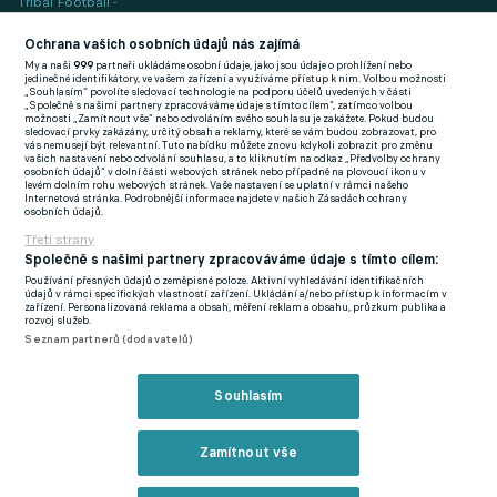
Tribal Football -
Football News
(EN)
Ochrana vašich osobních údajů nás zajímá
My a naši
999
partneři ukládáme osobní údaje, jako jsou údaje o prohlížení nebo
FlashFutbal (SK)
jedinečné identifikátory, ve vašem zařízení a využíváme přístup k nim. Volbou možnosti
„Souhlasím“ povolíte sledovací technologie na podporu účelů uvedených v části
„Společně s našimi partnery zpracováváme údaje s tímto cílem“, zatímco volbou
Tenisportal.cz
možnosti „Zamítnout vše“ nebo odvoláním svého souhlasu je zakážete. Pokud budou
sledovací prvky zakázány, určitý obsah a reklamy, které se vám budou zobrazovat, pro
Tenisové zprávy
vás nemusejí být relevantní. Tuto nabídku můžete znovu kdykoli zobrazit pro změnu
vašich nastavení nebo odvolání souhlasu, a to kliknutím na odkaz „Předvolby ochrany
na Livesportu
osobních údajů“ v dolní části webových stránek nebo případně na plovoucí ikonu v
levém dolním rohu webových stránek. Vaše nastavení se uplatní v rámci našeho
Zavřít reklamu
Internetová stránka. Podrobnější informace najdete v našich Zásadách ochrany
osobních údajů.
Třetí strany
Společně s našimi partnery zpracováváme údaje s tímto cílem:
Používání přesných údajů o zeměpisné poloze. Aktivní vyhledávání identifikačních
Podmínky užití
GDPR a žurnalistika
údajů v rámci specifických vlastností zařízení. Ukládání a/nebo přístup k informacím v
zařízení. Personalizovaná reklama a obsah, měření reklam a obsahu, průzkum publika a
Zásady ochrany osobních údajů
Doporučené stránky
rozvoj služeb.
Seznam partnerů (dodavatelů)
Třetí strany
Tiráž
Reklama
Souhlasím
© eFotbal
2026
Zamítnout vše