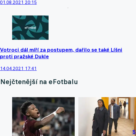
01.08.2021 20:15
Votroci dál míří za postupem, dařilo se také Líšni
proti pražské Dukle
14.04.2021 17:41
Nejčtenější na eFotbalu
S