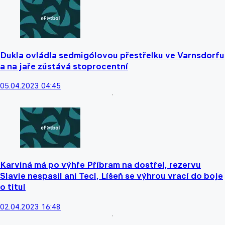
Dukla ovládla sedmigólovou přestřelku ve Varnsdorfu
a na jaře zůstává stoprocentní
05.04.2023 04:45
Karviná má po výhře Příbram na dostřel, rezervu
Slavie nespasil ani Tecl, Líšeň se výhrou vrací do boje
o titul
02.04.2023 16:48