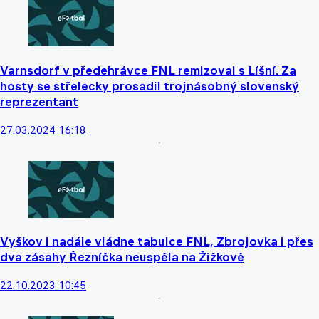
Varnsdorf v předehrávce FNL remizoval s Líšní. Za
hosty se střelecky prosadil trojnásobný slovenský
reprezentant
27.03.2024 16:18
Vyškov i nadále vládne tabulce FNL, Zbrojovka i přes
dva zásahy Řezníčka neuspěla na Žižkově
22.10.2023 10:45