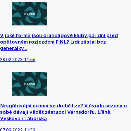
V jaké formě jsou druholigové kluby pár dní před
opětovným rozjezdem F:NL? Lídr zůstal bez
generálky...
28.02.2023 11:56
Nejgólovější cizinci ve druhé lize? V úvodu sezony o
sobě dávají vědět zástupci Varnsdorfu, Líšně,
Vyškova i Táborska
07.09.2022 11:39