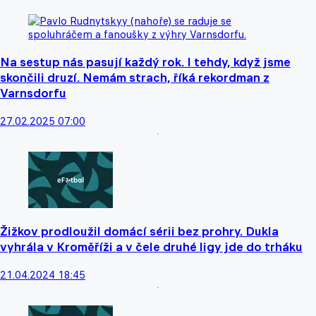
Na sestup nás pasují každý rok. I tehdy, když jsme
skončili druzí. Nemám strach, říká rekordman z
Varnsdorfu
27.02.2025 07:00
Žižkov prodloužil domácí sérii bez prohry. Dukla
vyhrála v Kroměříži a v čele druhé ligy jde do trháku
21.04.2024 18:45