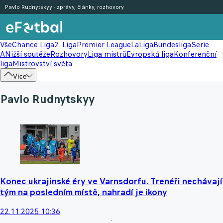
Pavlo Rudnytskyy - zprávy, články, rozhovory
Vše
Chance Liga
2. Liga
Premier League
LaLiga
Bundesliga
Serie
A
Nižší soutěže
Rozhovory
Liga mistrů
Evropská liga
Konferenční
liga
Mistrovství světa
Více
Pavlo Rudnytskyy
Konec ukrajinské éry ve Varnsdorfu. Trenéři nechávají
tým na posledním místě, nahradí je ikony
22.11.2025 10:36