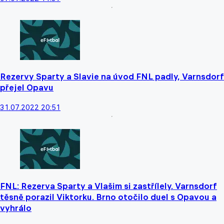
Rezervy Sparty a Slavie na úvod FNL padly, Varnsdorf
přejel Opavu
31.07.2022 20:51
FNL: Rezerva Sparty a Vlašim si zastřílely. Varnsdorf
těsně porazil Viktorku. Brno otočilo duel s Opavou a
vyhrálo