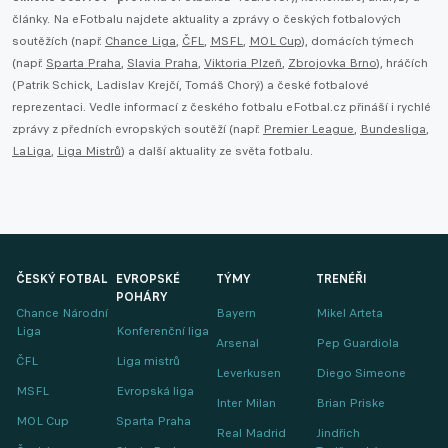
články. Na eFotbalu najdete aktuality a zprávy o českých fotbalových
soutěžích (např.
Chance Liga
,
ČFL
,
MSFL
,
MOL Cup
), domácích týmech
(např.
Sparta Praha
,
Slavia Praha
,
Viktoria Plzeň
,
Zbrojovka Brno
), hráčích
(Patrik Schick, Ladislav Krejčí, Tomáš Chorý) a české fotbalové
reprezentaci. Vedle informací z českého fotbalu eFotbal.cz přináší i rychlé
zprávy z předních evropských soutěží (např.
Premier League
,
Bundesliga
,
LaLiga
,
Liga Mistrů
) a další aktuality ze světa fotbalu.
ČESKÝ FOTBAL
EVROPSKÉ
TÝMY
TRENÉŘI
POHÁRY
Chance Národní
Bayern
Mikel Arteta
Liga
Konferenční liga
Arsenal
Pep Guardiola
ČFL
Liga mistrů
Leverkusen
Diego Simeone
MSFL
Evropská liga
Inter Milan
Brian Priske
MOL Cup
Sparta Praha
Real Madrid
Jindřich