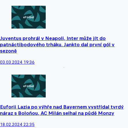
Juventus prohrál v Neapoli, Inter může jít do
patnáctibodového trháku. Jankto dal první gól v
sezoně
03.03.2024 19:36
Euforii Lazia po výhře nad Bayernem vystřídal tvrdý
náraz s Boloňou, AC Milán selhal na půdě Monzy
18.02.2024 22:35