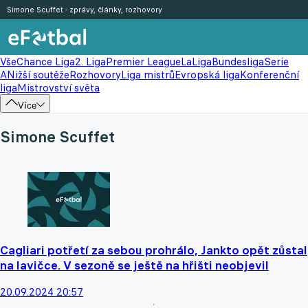
Simone Scuffet - zprávy, články, rozhovory
Vše
Chance Liga
2. Liga
Premier League
LaLiga
Bundesliga
Serie
A
Nižší soutěže
Rozhovory
Liga mistrů
Evropská liga
Konferenční
liga
Mistrovství světa
Více
Simone Scuffet
Cagliari potřetí za sebou prohrálo, Jankto opět zůstal
na lavičce. V sezoně se ještě na hřišti neobjevil
20.09.2024 20:57