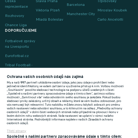
Česká
Slavia Praha
Trpišovský
Barcelona
reprezentace
Viktoria Plzeň
Miroslav Koubek
Manchester City
Rozhovory
Mladá Boleslav
Carlo Ancelotti
Chance Liga
DOPORUČUJEME
Fotbalové zprávy
na Livesportu
Eurofotbal.cz
Tribal Football -
Football News
(EN)
Ochrana vašich osobních údajů nás zajímá
My a naši
997
partneři ukládáme osobní údaje, jako jsou údaje o prohlížení nebo
FlashFutbal (SK)
jedinečné identifikátory, ve vašem zařízení a využíváme přístup k nim. Volbou možnosti
„Souhlasím“ povolíte sledovací technologie na podporu účelů uvedených v části
„Společně s našimi partnery zpracováváme údaje s tímto cílem“, zatímco volbou
Tenisportal.cz
možnosti „Zamítnout vše“ nebo odvoláním svého souhlasu je zakážete. Pokud budou
sledovací prvky zakázány, určitý obsah a reklamy, které se vám budou zobrazovat, pro
Tenisové zprávy
vás nemusejí být relevantní. Tuto nabídku můžete znovu kdykoli zobrazit pro změnu
vašich nastavení nebo odvolání souhlasu, a to kliknutím na odkaz „Předvolby ochrany
na Livesportu
osobních údajů“ v dolní části webových stránek nebo případně na plovoucí ikonu v
levém dolním rohu webových stránek. Vaše nastavení se uplatní v rámci našeho
Internetová stránka. Podrobnější informace najdete v našich Zásadách ochrany
osobních údajů.
Třetí strany
Společně s našimi partnery zpracováváme údaje s tímto cílem: