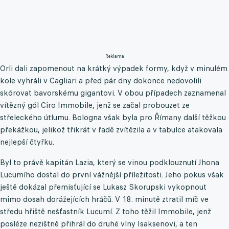
Reklama
Orli dali zapomenout na krátký výpadek formy, když v minulém
kole vyhráli v Cagliari a před pár dny dokonce nedovolili
skórovat bavorskému gigantovi. V obou případech zaznamenal
vítězný gól Ciro Immobile, jenž se začal probouzet ze
střeleckého útlumu. Bologna však byla pro Římany další těžkou
překážkou, jelikož třikrát v řadě zvítězila a v tabulce atakovala
nejlepší čtyřku.
Byl to právě kapitán Lazia, který se vinou podklouznutí Jhona
Lucumího dostal do první vážnější příležitosti. Jeho pokus však
ještě dokázal přemisťující se Lukasz Skorupski vykopnout
mimo dosah dorážejících hráčů. V 18. minutě ztratil míč ve
středu hřiště nešťastník Lucumí. Z toho těžil Immobile, jenž
posléze nezištně přihrál do druhé vlny Isaksenovi, a ten