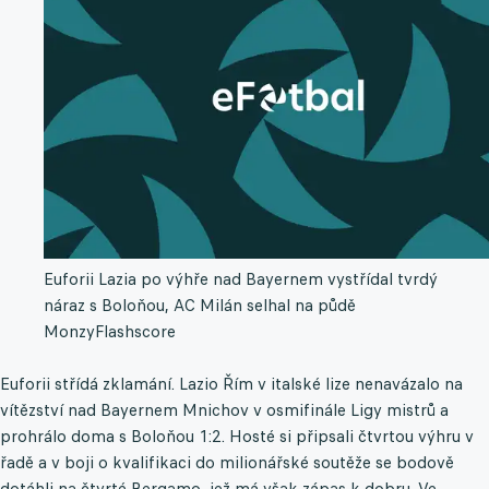
Euforii Lazia po výhře nad Bayernem vystřídal tvrdý
náraz s Boloňou, AC Milán selhal na půdě
Monzy
Flashscore
Euforii střídá zklamání. Lazio Řím v italské lize nenavázalo na
vítězství nad Bayernem Mnichov v osmifinále Ligy mistrů a
prohrálo doma s Boloňou 1:2. Hosté si připsali čtvrtou výhru v
řadě a v boji o kvalifikaci do milionářské soutěže se bodově
dotáhli na čtvrté Bergamo, jež má však zápas k dobru. Ve