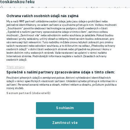
toskánskou řeku
Úvodní minuty Derby Arno nepředstavovaly žádnou atraktivní
podívanou a zápas byl poměrně rozháraný a rozkouskovaný. K
Ochrana vašich osobních údajů nás zajímá
první nebezpečné příležitosti se přichomýtl až Davide Faraoni,
My a naši
997
partneři ukládáme osobní údaje, jako jsou údaje o prohlížení nebo
jedinečné identifikátory, ve vašem zařízení a využíváme přístup k nim. Volbou možnosti
který přízemní střelou, jež následovala po dlouhém vhazování,
„Souhlasím“ povolíte sledovací technologie na podporu účelů uvedených v části
„Společně s našimi partnery zpracováváme údaje s tímto cílem“, zatímco volbou
prověřil pozornost Elii Caprileho. Vzápětí se ve vápně s míčem
možnosti „Zamítnout vše“ nebo odvoláním svého souhlasu je zakážete. Pokud budou
sledovací prvky zakázány, určitý obsah a reklamy, které se vám budou zobrazovat, pro
pohotově otočil Beltrán a skrytou ranou mezi nohama jednoho
vás nemusejí být relevantní. Tuto nabídku můžete znovu kdykoli zobrazit pro změnu
vašich nastavení nebo odvolání souhlasu, a to kliknutím na odkaz „Předvolby ochrany
z bránících hráčů poslal svůj tým do vedení. Do poločasu mohlo
osobních údajů“ v dolní části webových stránek nebo případně na plovoucí ikonu v
levém dolním rohu webových stránek. Vaše nastavení se uplatní v rámci našeho
Zavřít rekl
být z pohledu hostí ještě veseleji. To by však musel osamocený
Internetová stránka. Podrobnější informace najdete v našich Zásadách ochrany
osobních údajů.
Lucas Martínez Quarta na zadní tyči zacílit přesněji.
Třetí strany
Společně s našimi partnery zpracováváme údaje s tímto cílem:
K oživení herního projevu Azzurri přispěly až poločasové změny.
Používání přesných údajů o zeměpisné poloze. Aktivní vyhledávání identifikačních
údajů v rámci specifických vlastností zařízení. Ukládání a/nebo přístup k informacím v
Po rychlém protiútoku, který táhl Nicoló Cambiaghi, však
zařízení. Personalizovaná reklama a obsah, měření reklam a obsahu, průzkum publika a
rozvoj služeb.
zakončoval nově příchozí Matteo Cancellieri pouze doprostřed
Seznam partnerů (dodavatelů)
branky, kde byl připravený Pietro Terracciano. Mladík
Cancellieri byl při chuti i nadále, když se šikovně prosmýkl do
Reklama
Souhlasím
šestnáctky a vynutil si faul. K exekuci pokutového kopu se
postavil střídající Niang, zkušeně si počkal na pohyb gólmana a
Zamítnout vše
s přehledem srovnal stav utkání.