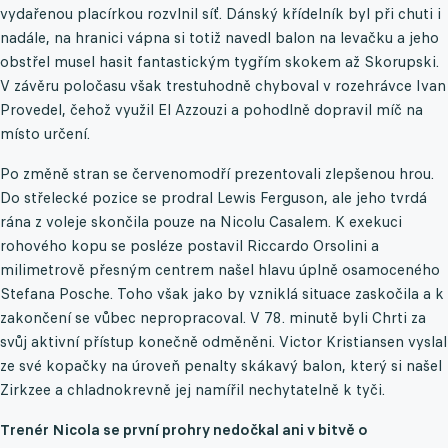
vydařenou placírkou rozvlnil síť. Dánský křídelník byl při chuti i
nadále, na hranici vápna si totiž navedl balon na levačku a jeho
obstřel musel hasit fantastickým tygřím skokem až Skorupski.
V závěru poločasu však trestuhodně chyboval v rozehrávce Ivan
Provedel, čehož využil El Azzouzi a pohodlně dopravil míč na
místo určení.
Po změně stran se červenomodří prezentovali zlepšenou hrou.
Do střelecké pozice se prodral Lewis Ferguson, ale jeho tvrdá
rána z voleje skončila pouze na Nicolu Casalem. K exekuci
rohového kopu se posléze postavil Riccardo Orsolini a
milimetrově přesným centrem našel hlavu úplně osamoceného
Stefana Posche. Toho však jako by vzniklá situace zaskočila a k
zakončení se vůbec nepropracoval. V 78. minutě byli Chrti za
svůj aktivní přístup konečně odměněni. Victor Kristiansen vyslal
ze své kopačky na úroveň penalty skákavý balon, který si našel
Zirkzee a chladnokrevně jej namířil nechytatelně k tyči.
Trenér Nicola se první prohry nedočkal ani v bitvě o