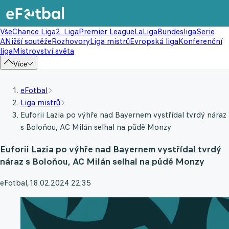
Vše
Chance Liga
2. Liga
Premier League
LaLiga
Bundesliga
Serie
A
Nižší soutěže
Rozhovory
Liga mistrů
Evropská liga
Konferenční
liga
Mistrovství světa
Více
eFotbal
Liga mistrů
Euforii Lazia po výhře nad Bayernem vystřídal tvrdý náraz
s Boloňou, AC Milán selhal na půdě Monzy
Euforii Lazia po výhře nad Bayernem vystřídal tvrdý
náraz s Boloňou, AC Milán selhal na půdě Monzy
eFotbal
,
18.02.2024 22:35