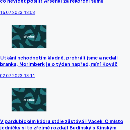
co nevidět posílit Arsenal za rekordní sumu
15.07.2023 13:03
Utkání nehodnotím kladně, prohráli jsme a nedali
branku, Norimberk je o týden napřed, míní Kováč
02.07.2023 13:11
V pardubickém kádru stále zůstává i Vacek. O místo
jedničky si to zřejmě rozdají Budínský s Kinským