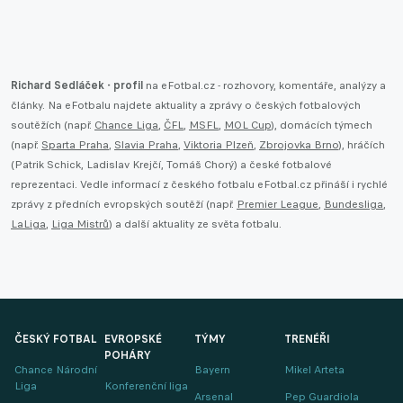
Richard Sedláček - profil
na eFotbal.cz - rozhovory, komentáře, analýzy a
články. Na eFotbalu najdete aktuality a zprávy o českých fotbalových
soutěžích (např.
Chance Liga
,
ČFL
,
MSFL
,
MOL Cup
), domácích týmech
(např.
Sparta Praha
,
Slavia Praha
,
Viktoria Plzeň
,
Zbrojovka Brno
), hráčích
(Patrik Schick, Ladislav Krejčí, Tomáš Chorý) a české fotbalové
reprezentaci. Vedle informací z českého fotbalu eFotbal.cz přináší i rychlé
zprávy z předních evropských soutěží (např.
Premier League
,
Bundesliga
,
LaLiga
,
Liga Mistrů
) a další aktuality ze světa fotbalu.
ČESKÝ FOTBAL
EVROPSKÉ
TÝMY
TRENÉŘI
POHÁRY
Chance Národní
Bayern
Mikel Arteta
Liga
Konferenční liga
Arsenal
Pep Guardiola