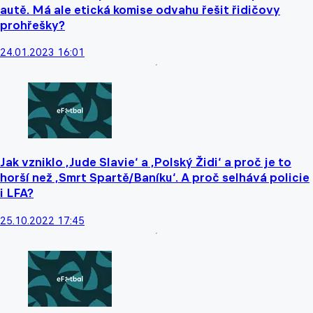
autě. Má ale etická komise odvahu řešit řidičovy
prohřešky?
24.01.2023 16:01
Jak vzniklo ‚Jude Slavie‘ a ‚Polský Židi‘ a proč je to
horší než ‚Smrt Spartě/Baníku‘. A proč selhává policie
i LFA?
25.10.2022 17:45