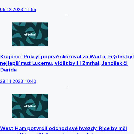
05.12.2023 11:55
Krajánci: Přikryl poprvé skóroval za Wartu, Frýdek byl
nejlepší muž Lucernu, vidět byli i Zmrhal, Janošek či
Darida
28.11.2023 10:40
West Ham potvrdil odchod své hvězdy. Rice by měl