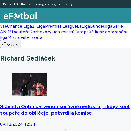
Richard Sedláček - zprávy, články, rozhovory
Vše
Chance Liga
2. Liga
Premier League
LaLiga
Bundesliga
Serie
A
Nižší soutěže
Rozhovory
Liga mistrů
Evropská liga
Konferenční
liga
Mistrovství světa
Více
Richard Sedláček
Slávista Ogbu červenou správně nedostal, i když kopl
soupeře do obličeje, potvrdila komise
09.12.2024 12:31