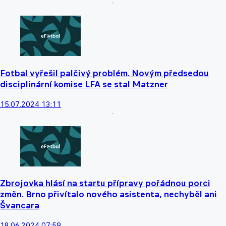
Fotbal vyřešil palčivý problém. Novým předsedou
disciplinární komise LFA se stal Matzner
15.07.2024 13:11
Zbrojovka hlásí na startu přípravy pořádnou porci
změn. Brno přivítalo nového asistenta, nechyběl ani
Švancara
18.06.2024 07:59