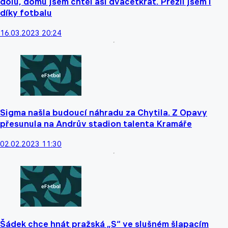
dolů, domů jsem chtěl asi dvacetkrát. Přežil jsem i
díky fotbalu
16.03.2023 20:24
Sigma našla budoucí náhradu za Chytila. Z Opavy
přesunula na Andrův stadion talenta Kramáře
02.02.2023 11:30
Šádek chce hnát pražská „S“ ve slušném šlapacím