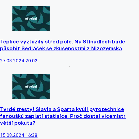
Teplice vyztužily střed pole. Na Stínadlech bude
působit Sedláček se zkušenostmi z Nizozemska
27.08.2024 20:02
Tvrdé tresty! Slavia a Sparta kvůli pyrotechnice
fanoušků zaplatí statisíce. Proč dostal vicemistr
větší pokutu?
15.08.2024 16:38