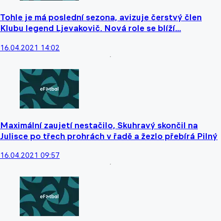
Tohle je má poslední sezona, avizuje čerstvý člen
Klubu legend Ljevakovič. Nová role se blíží...
16.04.2021 14:02
Maximální zaujetí nestačilo, Skuhravý skončil na
Julisce po třech prohrách v řadě a žezlo přebírá Pilný
16.04.2021 09:57