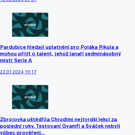
Pardubice hledají uplatnění pro Poláka Pikula a
mohou přijít o talent, jehož lanaří sedminásobný
mistr Serie A
22.01.2024 19:17
Zbrojovka uštědřila Chrudimi nejtvrdší lekci za
poslední roky. Testovaní Gyamfi a Sváček nebyli
vůbec prověřeni...