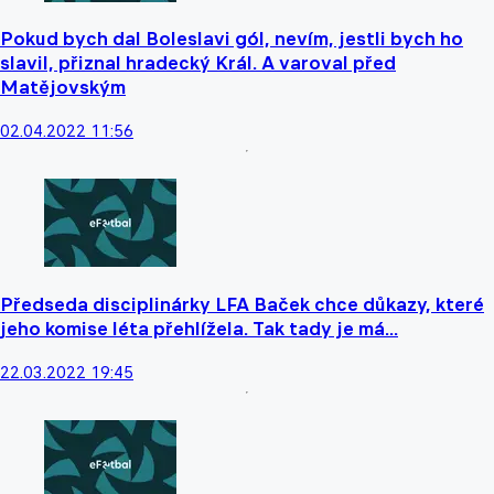
Pokud bych dal Boleslavi gól, nevím, jestli bych ho
slavil, přiznal hradecký Král. A varoval před
Matějovským
02.04.2022 11:56
Předseda disciplinárky LFA Baček chce důkazy, které
jeho komise léta přehlížela. Tak tady je má...
22.03.2022 19:45