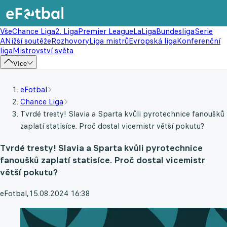
Vše
Chance Liga
2. Liga
Premier League
LaLiga
Bundesliga
Serie
A
Nižší soutěže
Rozhovory
Liga mistrů
Evropská liga
Konferenční
liga
Mistrovství světa
Více
eFotbal
Chance Liga
Tvrdé tresty! Slavia a Sparta kvůli pyrotechnice fanoušků
zaplatí statisíce. Proč dostal vicemistr větší pokutu?
Tvrdé tresty! Slavia a Sparta kvůli pyrotechnice
fanoušků zaplatí statisíce. Proč dostal vicemistr
větší pokutu?
eFotbal
,
15.08.2024 16:38