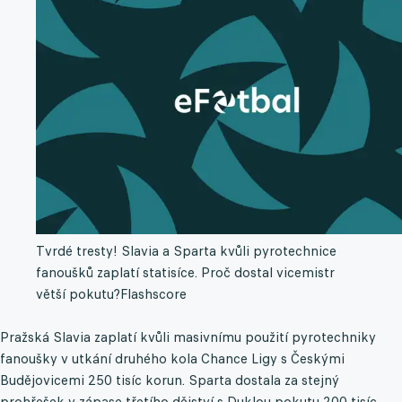
Tvrdé tresty! Slavia a Sparta kvůli pyrotechnice
fanoušků zaplatí statisíce. Proč dostal vicemistr
větší pokutu?
Flashscore
Pražská Slavia zaplatí kvůli masivnímu použití pyrotechniky
fanoušky v utkání druhého kola Chance Ligy s Českými
Budějovicemi 250 tisíc korun. Sparta dostala za stejný
prohřešek v zápase třetího dějství s Duklou pokutu 200 tisíc.