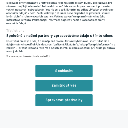
sledovací prvky zakázány, určitý obsah a reklamy, které se vám budou zobrazovat, pro
vás nemusejí být relevantní. Tuto nabídku můžete znovu kdykoli zobrazit pro změnu
Podle Matznera disciplinární komise dnešním rozhodnutí
vašich nastavení nebo odvolání souhlasu, a to kliknutím na odkaz „Předvolby ochrany
osobních údajů“ v dolní části webových stránek nebo případně na plovoucí ikonu v
vyslala důrazný vzkaz, že ochranu zdraví všech aktérů zápasu
levém dolním rohu webových stránek. Vaše nastavení se uplatní v rámci našeho
Internetová stránka. Podrobnější informace najdete v našich Zásadách ochrany
bere velice vážně. Proti podobnému používání pyrotechniky
osobních údajů.
bude i nadále postupovat přísně.
Třetí strany
Společně s našimi partnery zpracováváme údaje s tímto cílem:
Patrik Čavoš z Karviné, Cory Séne z Plzně a Jakub Kučera z
Používání přesných údajů o zeměpisné poloze. Aktivní vyhledávání identifikačních
údajů v rámci specifických vlastností zařízení. Ukládání a/nebo přístup k informacím v
Hradce Králové si kvůli červeným kartám ze čtvrtého kola
zařízení. Personalizovaná reklama a obsah, měření reklam a obsahu, průzkum publika a
rozvoj služeb.
nezahrají tři soutěžní zápasy. Čavoš v duelu s Plzní tvrdým
Seznam partnerů (dodavatelů)
zákrokem přišlápl kotník Lukáši Červovi a rozhodčí Ondřej
Pechanec ho rovnou vyloučil. Ve stejném utkání Senegalec Séne
Souhlasím
po několika desítkách sekund po příchodu na hřiště dostal
červenou kartu za ostré přišlápnutí střídajícího Dominika Žáka.
Zamítnout vše
Kučera byl v zápase s Ostravou vyloučen za šlapák na Filipa
Kubalu.
Spravovat předvolby
Výběr nejvyšších pokut uložených v posledních letech klubům z
Reklama
první fotbalové ligy v souvislosti s chováním fanoušků
600 000
korun
Říjen 2023 -
Sparta za výtržnosti fanoušků v ligovém derby se