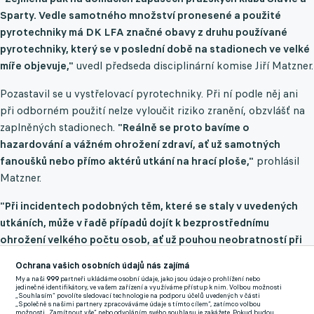
Sparty. Vedle samotného množství pronesené a použité
pyrotechniky má DK LFA značné obavy z druhu používané
pyrotechniky, který se v poslední době na stadionech ve velké
míře objevuje,"
uvedl předseda disciplinární komise Jiří Matzner.
Pozastavil se u vystřelovací pyrotechniky. Při ní podle něj ani
při odborném použití nelze vyloučit riziko zranění, obzvlášť na
zaplněných stadionech.
"Reálně se proto bavíme o
hazardování a vážném ohrožení zdraví, ať už samotných
fanoušků nebo přímo aktérů utkání na hrací ploše,"
prohlásil
Matzner.
"Při incidentech podobných těm, které se staly v uvedených
utkáních, může v řadě případů dojít k bezprostřednímu
ohrožení velkého počtu osob, ať už pouhou neobratností při
manipulaci, vadou použitého typu pyrotechniky či jakoukoliv
Ochrana vašich osobních údajů nás zajímá
jinou, doslova smolnou událostí,"
dodal Matzner, který v komisi
My a naši
999
partneři ukládáme osobní údaje, jako jsou údaje o prohlížení nebo
jedinečné identifikátory, ve vašem zařízení a využíváme přístup k nim. Volbou možnosti
v polovině července nahradil Richarda Bačka, jemuž vypršel
„Souhlasím“ povolíte sledovací technologie na podporu účelů uvedených v části
„Společně s našimi partnery zpracováváme údaje s tímto cílem“, zatímco volbou
mandát.
možnosti „Zamítnout vše“ nebo odvoláním svého souhlasu je zakážete. Pokud budou