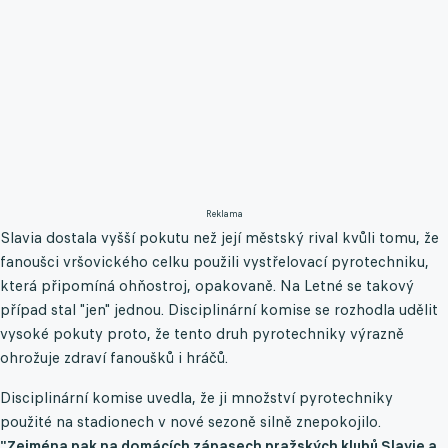
Reklama
Slavia dostala vyšší pokutu než její městský rival kvůli tomu, že
fanoušci vršovického celku použili vystřelovací pyrotechniku,
která připomíná ohňostroj, opakovaně. Na Letné se takový
případ stal "jen" jednou. Disciplinární komise se rozhodla udělit
vysoké pokuty proto, že tento druh pyrotechniky výrazně
ohrožuje zdraví fanoušků i hráčů.
Disciplinární komise uvedla, že ji množství pyrotechniky
použité na stadionech v nové sezoně silně znepokojilo.
"Zejména pak na domácích zápasech pražských klubů Slavie a