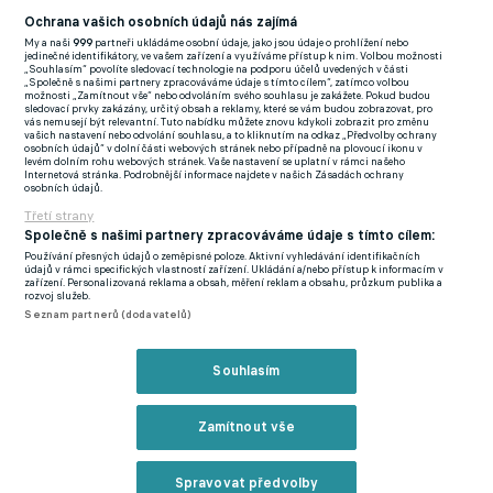
(EN)
Ochrana vašich osobních údajů nás zajímá
My a naši
999
partneři ukládáme osobní údaje, jako jsou údaje o prohlížení nebo
FlashFutbal (SK)
jedinečné identifikátory, ve vašem zařízení a využíváme přístup k nim. Volbou možnosti
„Souhlasím“ povolíte sledovací technologie na podporu účelů uvedených v části
„Společně s našimi partnery zpracováváme údaje s tímto cílem“, zatímco volbou
Tenisportal.cz
možnosti „Zamítnout vše“ nebo odvoláním svého souhlasu je zakážete. Pokud budou
sledovací prvky zakázány, určitý obsah a reklamy, které se vám budou zobrazovat, pro
Tenisové zprávy
vás nemusejí být relevantní. Tuto nabídku můžete znovu kdykoli zobrazit pro změnu
vašich nastavení nebo odvolání souhlasu, a to kliknutím na odkaz „Předvolby ochrany
na Livesportu
osobních údajů“ v dolní části webových stránek nebo případně na plovoucí ikonu v
levém dolním rohu webových stránek. Vaše nastavení se uplatní v rámci našeho
Internetová stránka. Podrobnější informace najdete v našich Zásadách ochrany
osobních údajů.
Třetí strany
Společně s našimi partnery zpracováváme údaje s tímto cílem:
Používání přesných údajů o zeměpisné poloze. Aktivní vyhledávání identifikačních
Podmínky užití
GDPR a žurnalistika
údajů v rámci specifických vlastností zařízení. Ukládání a/nebo přístup k informacím v
zařízení. Personalizovaná reklama a obsah, měření reklam a obsahu, průzkum publika a
Zásady ochrany osobních údajů
Doporučené stránky
rozvoj služeb.
Seznam partnerů (dodavatelů)
Třetí strany
Tiráž
Souhlasím
© eFotbal
2026
Zamítnout vše
Spravovat předvolby