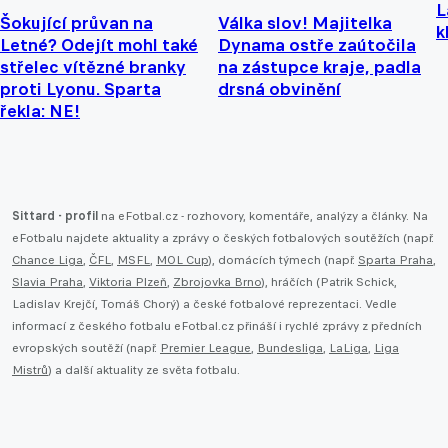
L
Šokující průvan na
Válka slov! Majitelka
k
Letné? Odejít mohl také
Dynama ostře zaútočila
střelec vítězné branky
na zástupce kraje, padla
proti Lyonu. Sparta
drsná obvinění
řekla: NE!
Sittard - profil
na eFotbal.cz - rozhovory, komentáře, analýzy a články. Na
eFotbalu najdete aktuality a zprávy o českých fotbalových soutěžích (např.
Chance Liga
,
ČFL
,
MSFL
,
MOL Cup
), domácích týmech (např.
Sparta Praha
,
Slavia Praha
,
Viktoria Plzeň
,
Zbrojovka Brno
), hráčích (Patrik Schick,
Ladislav Krejčí, Tomáš Chorý) a české fotbalové reprezentaci. Vedle
informací z českého fotbalu eFotbal.cz přináší i rychlé zprávy z předních
evropských soutěží (např.
Premier League
,
Bundesliga
,
LaLiga
,
Liga
Mistrů
) a další aktuality ze světa fotbalu.