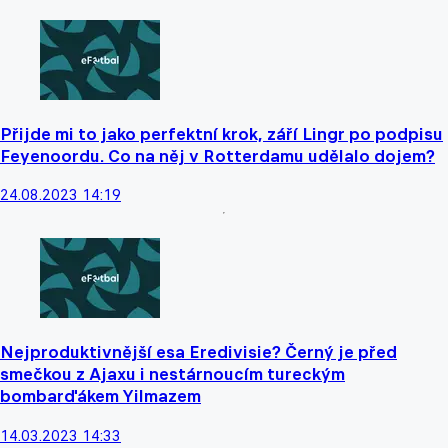
Přijde mi to jako perfektní krok, září Lingr po podpisu
Feyenoordu. Co na něj v Rotterdamu udělalo dojem?
24.08.2023 14:19
Nejproduktivnější esa Eredivisie? Černý je před
smečkou z Ajaxu i nestárnoucím tureckým
bombarďákem Yilmazem
14.03.2023 14:33