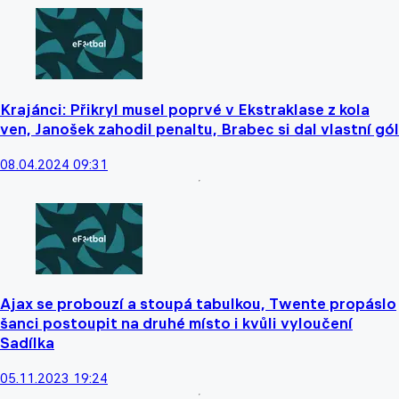
Krajánci: Přikryl musel poprvé v Ekstraklase z kola
ven, Janošek zahodil penaltu, Brabec si dal vlastní gól
08.04.2024 09:31
Ajax se probouzí a stoupá tabulkou, Twente propáslo
šanci postoupit na druhé místo i kvůli vyloučení
Sadílka
05.11.2023 19:24