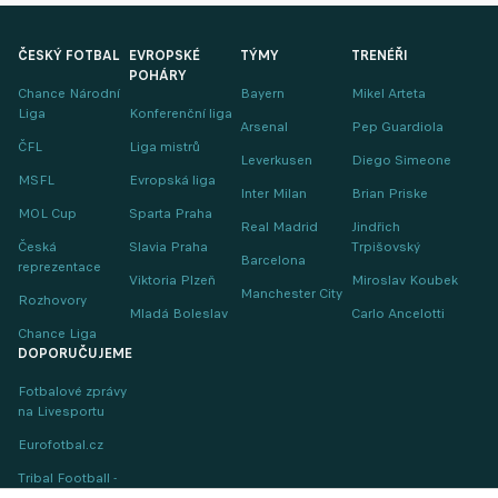
ČESKÝ FOTBAL
EVROPSKÉ
TÝMY
TRENÉŘI
POHÁRY
Chance Národní
Bayern
Mikel Arteta
Liga
Konferenční liga
Arsenal
Pep Guardiola
ČFL
Liga mistrů
Leverkusen
Diego Simeone
MSFL
Evropská liga
Inter Milan
Brian Priske
MOL Cup
Sparta Praha
Real Madrid
Jindřich
Česká
Slavia Praha
Trpišovský
Barcelona
reprezentace
Viktoria Plzeň
Miroslav Koubek
Manchester City
Rozhovory
Mladá Boleslav
Carlo Ancelotti
Chance Liga
DOPORUČUJEME
Fotbalové zprávy
na Livesportu
Eurofotbal.cz
Tribal Football -
Football News