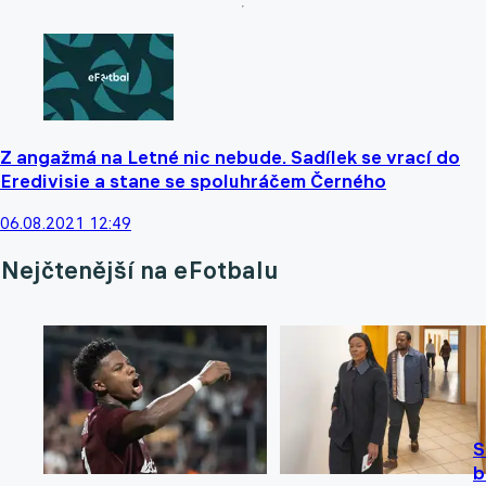
Z angažmá na Letné nic nebude. Sadílek se vrací do
Eredivisie a stane se spoluhráčem Černého
06.08.2021 12:49
Nejčtenější na eFotbalu
S
b