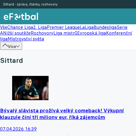
Sittard - zprávy, články, rozhovory
Vše
Chance Liga
2. Liga
Premier League
LaLiga
Bundesliga
Serie
A
Nižší soutěže
Rozhovory
Liga mistrů
Evropská liga
Konferenční
liga
Mistrovství světa
Více
Sittard
Bývalý slávista prožívá velký comeback! Výkupní
klauzule činí tři miliony eur, říká zájemcům
07.04.2026 16:39