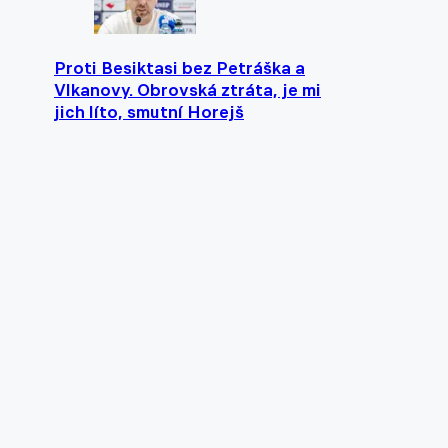
Proti Besiktasi bez Petráška a
Vlkanovy. Obrovská ztráta, je mi
jich líto, smutní Horejš