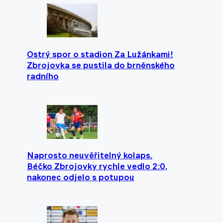
Ostrý spor o stadion Za Lužánkami!
Zbrojovka se pustila do brněnského
radního
Naprosto neuvěřitelný kolaps.
Béčko Zbrojovky rychle vedlo 2:0,
nakonec odjelo s potupou