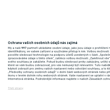
Ochrana vašich osobních údajů nás zajímá
My a naši
997
partneři ukládáme osobní údaje, jako jsou údaje o prohlížení
identifikátory, ve vašem zařízení a využíváme přístup k nim. Volbou možnosti
povolíte sledovací technologie na podporu účelů uvedených v části „Společn
zpracováváme údaje s tímto cílem“, zatímco volbou možnosti „Zamítnout vše
svého souhlasu je zakážete. Pokud budou sledovací prvky zakázány, určitý 
které se vám budou zobrazovat, pro vás nemusejí být relevantní. Tuto nabí
kdykoli zobrazit pro změnu vašich nastavení nebo odvolání souhlasu, a to k
„Předvolby ochrany osobních údajů“ v dolní části webových stránek nebo př
ikonu v levém dolním rohu webových stránek. Vaše nastavení se uplatní v r
Internetová stránka. Podrobnější informace najdete v našich Zásadách ochr
Třetí strany