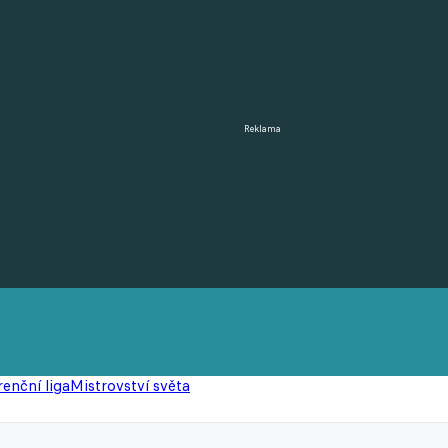
Reklama
enční liga
Mistrovství světa