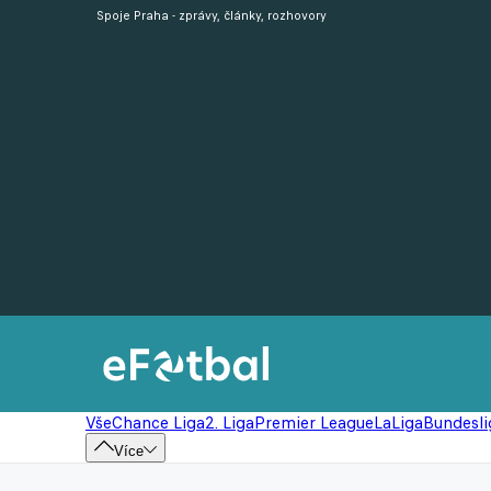
Spoje Praha - zprávy, články, rozhovory
Vše
Chance Liga
2. Liga
Premier League
LaLiga
Bundesli
Více