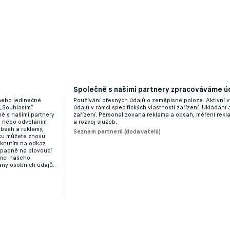
Společně s našimi partnery zpracováváme úd
 nebo jedinečné
Používání přesných údajů o zeměpisné poloze. Aktivní v
 „Souhlasím“
údajů v rámci specifických vlastností zařízení. Ukládání 
ě s našimi partnery
zařízení. Personalizovaná reklama a obsah, měření rek
“ nebo odvoláním
a rozvoj služeb.
obsah a reklamy,
Seznam partnerů (dodavatelů)
dku můžete znovu
liknutím na odkaz
ípadně na plovoucí
ámci našeho
any osobních údajů.