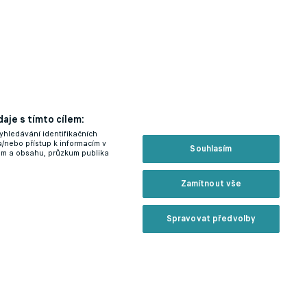
aje s tímto cílem:
yhledávání identifikačních
a/nebo přístup k informacím v
Souhlasím
lam a obsahu, průzkum publika
Zamítnout vše
Spravovat předvolby