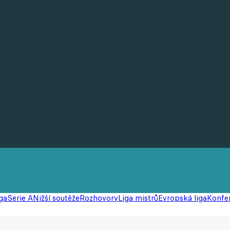
ga
Serie A
Nižší soutěže
Rozhovory
Liga mistrů
Evropská liga
Konfer