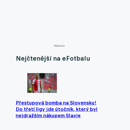
Reklama
Nejčtenější na eFotbalu
Přestupová bomba na Slovensku!
Do třetí ligy jde útočník, který byl
nejdražším nákupem Slavie