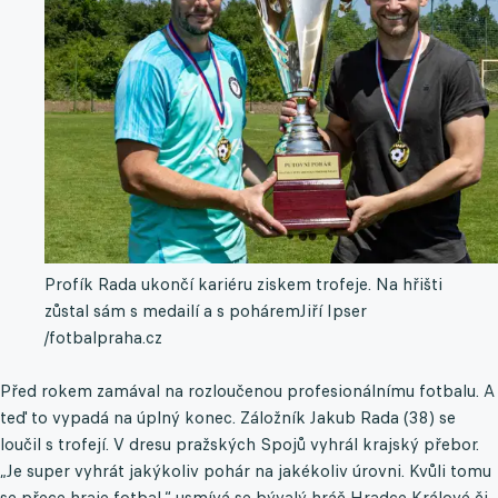
Profík Rada ukončí kariéru ziskem trofeje. Na hřišti
zůstal sám s medailí a s pohárem
Jiří Ipser
/fotbalpraha.cz
Před rokem zamával na rozloučenou profesionálnímu fotbalu. A
teď to vypadá na úplný konec. Záložník Jakub Rada (38) se
loučil s trofejí. V dresu pražských Spojů vyhrál krajský přebor.
„Je super vyhrát jakýkoliv pohár na jakékoliv úrovni. Kvůli tomu
se přece hraje fotbal,“ usmívá se bývalý hráč Hradce Králové či