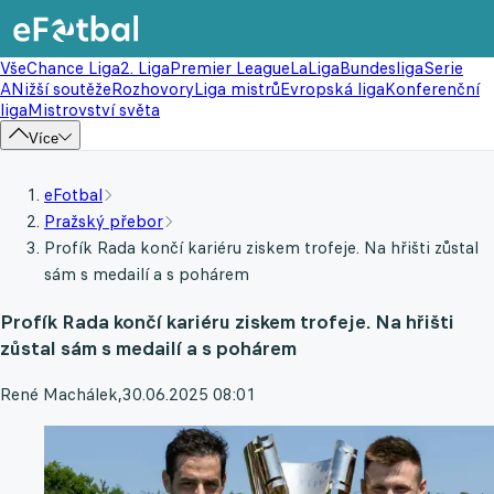
Vše
Chance Liga
2. Liga
Premier League
LaLiga
Bundesliga
Serie
A
Nižší soutěže
Rozhovory
Liga mistrů
Evropská liga
Konferenční
liga
Mistrovství světa
Více
eFotbal
Pražský přebor
Profík Rada končí kariéru ziskem trofeje. Na hřišti zůstal
sám s medailí a s pohárem
Profík Rada končí kariéru ziskem trofeje. Na hřišti
zůstal sám s medailí a s pohárem
René Machálek
,
30.06.2025 08:01