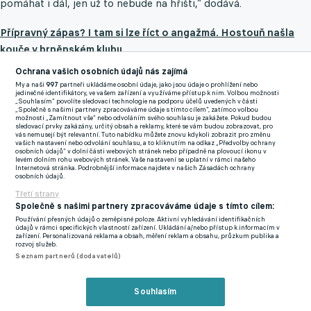
pomáhat i dál, jen už to nebude na hřišti,“ dodává.
Přípravný zápas? I tam si lze říct o angažmá. Hostouň našla
kouče v brněnském klubu
Ochrana vašich osobních údajů nás zajímá
I když od trenérů soupeřů často slyšel, že byl nejlepším hráčem
My a naši
997
partneři ukládáme osobní údaje, jako jsou údaje o prohlížení nebo
Spojů, při rozhodování jej to neobměkčí. "Chci trošku předejít
jedinečné identifikátory, ve vašem zařízení a využíváme přístup k nim. Volbou možnosti
„Souhlasím“ povolíte sledovací technologie na podporu účelů uvedených v části
tomu, že se cítím na tom hřišti kontraproduktivní. Jasně, člověk
„Společně s našimi partnery zpracováváme údaje s tímto cílem“, zatímco volbou
možnosti „Zamítnout vše“ nebo odvoláním svého souhlasu je zakážete. Pokud budou
si najde nějakou platnost, ale vážně bych chtěl pomáhat spíš
sledovací prvky zakázány, určitý obsah a reklamy, které se vám budou zobrazovat, pro
vás nemusejí být relevantní. Tuto nabídku můžete znovu kdykoli zobrazit pro změnu
trenérsky, předat zkušenosti, nějakou energii, aby se tu něco
vašich nastavení nebo odvolání souhlasu, a to kliknutím na odkaz „Předvolby ochrany
osobních údajů“ v dolní části webových stránek nebo případně na plovoucí ikonu v
budovalo na delší dobu.
Se mnou je to není sázka na
levém dolním rohu webových stránek. Vaše nastavení se uplatní v rámci našeho
Internetová stránka. Podrobnější informace najdete v našich Zásadách ochrany
budoucnost,“
usměje se v narážce na svůj věk.
osobních údajů.
Třetí strany
Narážce, že Marek Matějovský to zvládal, i když byl o čtyři roky
Společně s našimi partnery zpracováváme údaje s tímto cílem:
starší, a dokonce v nejvyšší soutěži, se jen usměje. "Mám
Používání přesných údajů o zeměpisné poloze. Aktivní vyhledávání identifikačních
údajů v rámci specifických vlastností zařízení. Ukládání a/nebo přístup k informacím v
zdravotní problémy a už nemám ten režim, na který jsem byl
zařízení. Personalizovaná reklama a obsah, měření reklam a obsahu, průzkum publika a
rozvoj služeb.
zvyklý. Nemám čas se o sebe starat, cítím to na sobě.
Bolí
Seznam partnerů (dodavatelů)
koleno, hůř se člověk hýbe. Nějaké kilo je nahoře, kombinace
není dobrá,“
praví přesvědčivě.
Souhlasím