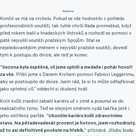
Reklama
Končit se má na vrcholu. Pokud se vše hodnotilo z pohledu
profesionálních soutěží, tak tuhle chvíli Rada promeškal, když
před rokem balil u hradeckých Votroků a rozhodl se pomoci v
páté nejvyšší soutěži pražským Spojům. Stal se
nejsledovanějším jménem v nejvyšší pražské soutěži, dovedl
tým k postupu do divize, ale teď je konec.
"Sezona byla úspěšná, cíl jsme splnili a medaile i pohár hovoří
za vše.
Přišli jsme s Danem Krchem pomoci Fabiovi Leggerimu,
aby se postoupilo do divize. Jsem rád, že si to může odfajfkovat
jako splněný cíl,“ oddechl si zkušený hráč.
Krch kvůli zranění zabalil kariéru už v zimě a posunul se do
realizačního týmu. Teď se stejným směrem vydá takřka jistě i
jeho ostřílený parťák.
"Ukončím kariéru kvůli zdravotnímu
stavu. Na pětadevadesát procent je hotovo, jsem rozhodnutý,
už to asi definitivně pověsím na hřebík,“
přiznává. „Klubu budu