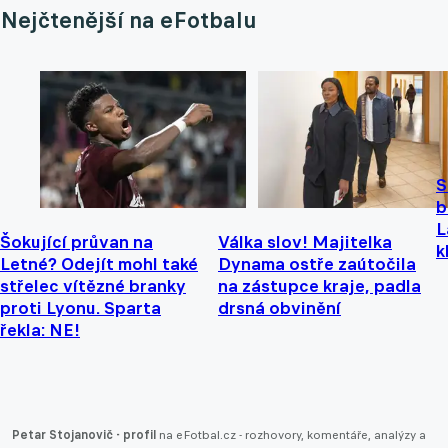
Nejčtenější na eFotbalu
S
b
L
Šokující průvan na
Válka slov! Majitelka
k
Letné? Odejít mohl také
Dynama ostře zaútočila
střelec vítězné branky
na zástupce kraje, padla
proti Lyonu. Sparta
drsná obvinění
řekla: NE!
Petar Stojanovič - profil
na eFotbal.cz - rozhovory, komentáře, analýzy a