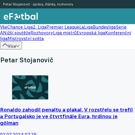
Petar Stojanovič - zprávy, články, rozhovory
Vše
Chance Liga
2. Liga
Premier League
LaLiga
Bundesliga
Serie
A
Nižší soutěže
Rozhovory
Liga mistrů
Evropská liga
Konferenční
liga
Mistrovství světa
Více
Petar Stojanovič
Ronaldo zahodil penaltu a plakal. V rozstřelu se trefil
a Portugalsko je ve čtvrtfinále Eura, hrdinou je
gólman
02.07.2024 07:29