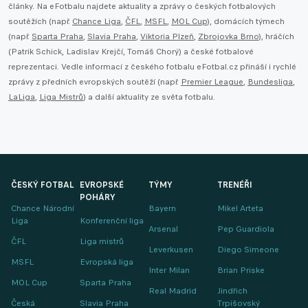
články. Na eFotbalu najdete aktuality a zprávy o českých fotbalových
soutěžích (např.
Chance Liga
,
ČFL
,
MSFL
,
MOL Cup
), domácích týmech
(např.
Sparta Praha
,
Slavia Praha
,
Viktoria Plzeň
,
Zbrojovka Brno
), hráčích
(Patrik Schick, Ladislav Krejčí, Tomáš Chorý) a české fotbalové
reprezentaci. Vedle informací z českého fotbalu eFotbal.cz přináší i rychlé
zprávy z předních evropských soutěží (např.
Premier League
,
Bundesliga
,
LaLiga
,
Liga Mistrů
) a další aktuality ze světa fotbalu.
ČESKÝ FOTBAL
EVROPSKÉ
TÝMY
TRENÉŘI
POHÁRY
Chance Národní
Bayern
Mikel Arteta
Liga
Konferenční liga
Arsenal
Pep Guardiola
ČFL
Liga mistrů
Leverkusen
Diego Simeone
MSFL
Evropská liga
Inter Milan
Brian Priske
MOL Cup
Sparta Praha
Real Madrid
Jindřich
Česká
Slavia Praha
Trpišovský