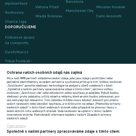
Barcelona
reprezentace
Viktoria Plzeň
Miroslav Koubek
Manchester City
Rozhovory
Mladá Boleslav
Carlo Ancelotti
Chance Liga
DOPORUČUJEME
Fotbalové zprávy
na Livesportu
Eurofotbal.cz
Tribal Football -
Football News
(EN)
Ochrana vašich osobních údajů nás zajímá
My a naši
999
partneři ukládáme osobní údaje, jako jsou údaje o prohlížení nebo
FlashFutbal (SK)
jedinečné identifikátory, ve vašem zařízení a využíváme přístup k nim. Volbou možnosti
„Souhlasím“ povolíte sledovací technologie na podporu účelů uvedených v části
„Společně s našimi partnery zpracováváme údaje s tímto cílem“, zatímco volbou
Tenisportal.cz
možnosti „Zamítnout vše“ nebo odvoláním svého souhlasu je zakážete. Pokud budou
sledovací prvky zakázány, určitý obsah a reklamy, které se vám budou zobrazovat, pro
Tenisové zprávy
vás nemusejí být relevantní. Tuto nabídku můžete znovu kdykoli zobrazit pro změnu
vašich nastavení nebo odvolání souhlasu, a to kliknutím na odkaz „Předvolby ochrany
na Livesportu
osobních údajů“ v dolní části webových stránek nebo případně na plovoucí ikonu v
levém dolním rohu webových stránek. Vaše nastavení se uplatní v rámci našeho
Internetová stránka. Podrobnější informace najdete v našich Zásadách ochrany
osobních údajů.
Třetí strany
Společně s našimi partnery zpracováváme údaje s tímto cílem: