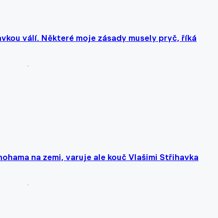
vkou válí. Některé moje zásady musely pryč, říká
nohama na zemi, varuje ale kouč Vlašimi Střihavka