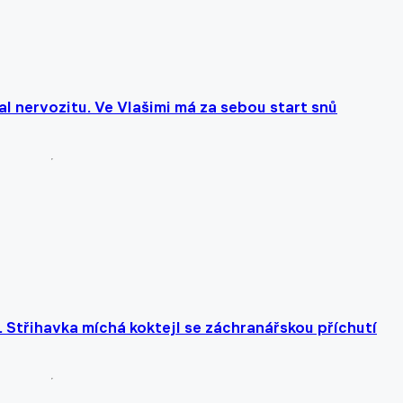
al nervozitu. Ve Vlašimi má za sebou start snů
. Střihavka míchá koktejl se záchranářskou příchutí