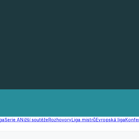
ga
Serie A
Nižší soutěže
Rozhovory
Liga mistrů
Evropská liga
Konfer