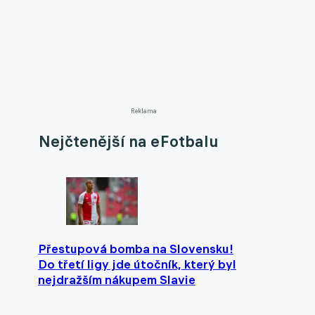
Reklama
Nejčtenější na eFotbalu
Přestupová bomba na Slovensku!
Do třetí ligy jde útočník, který byl
nejdražším nákupem Slavie