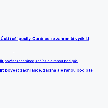
Ústí řeší posily. Obránce ze zahraničí vyškrtl
dit pověst zachránce, začíná ale ranou pod pás