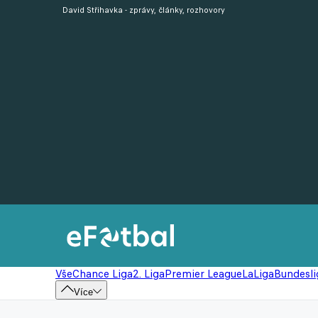
David Střihavka - zprávy, články, rozhovory
Vše
Chance Liga
2. Liga
Premier League
LaLiga
Bundesli
Více