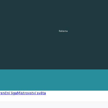
Reklama
enční liga
Mistrovství světa