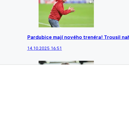
Pardubice mají nového trenéra! Trousil nah
14.10.2025 16:51
Trenérský rébus Pardubic se začíná blížit ř
07.10.2025 10:32