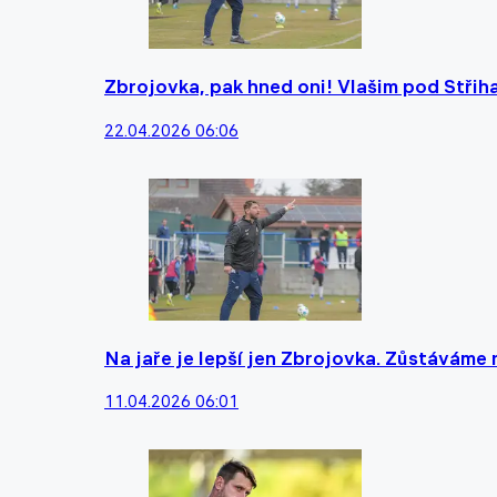
Zbrojovka, pak hned oni! Vlašim pod Střiha
22.04.2026 06:06
Na jaře je lepší jen Zbrojovka. Zůstáváme 
11.04.2026 06:01