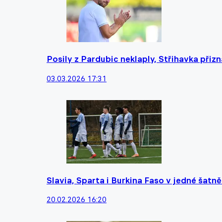
Posily z Pardubic neklaply, Střihavka přizn
03.03.2026 17:31
Slavia, Sparta i Burkina Faso v jedné šatně
20.02.2026 16:20