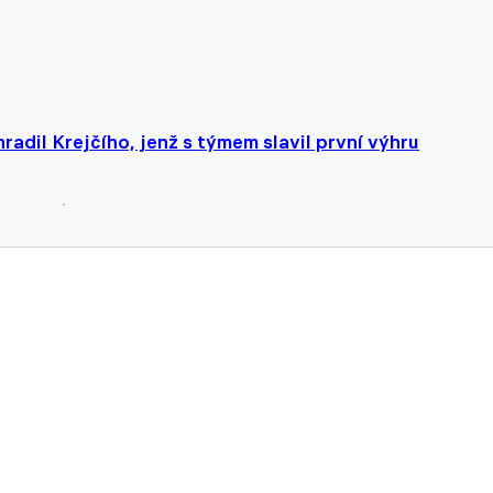
radil Krejčího, jenž s týmem slavil první výhru
ešení. Oslovit měly asistenta, který byl nedávno odeji