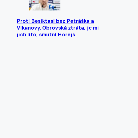
Proti Besiktasi bez Petráška a
Vlkanovy. Obrovská ztráta, je mi
jich líto, smutní Horejš