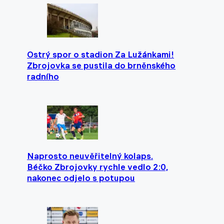
Ostrý spor o stadion Za Lužánkami!
Zbrojovka se pustila do brněnského
radního
Naprosto neuvěřitelný kolaps.
Béčko Zbrojovky rychle vedlo 2:0,
nakonec odjelo s potupou