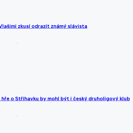
Vlašimi zkusí odrazit známý slávista
hře o Střihavku by mohl být i český druholigový klub