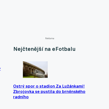
Reklama
Nejčtenější na eFotbalu
v
Ostrý spor o stadion Za Lužánkami!
Zbrojovka se pustila do brněnského
radního