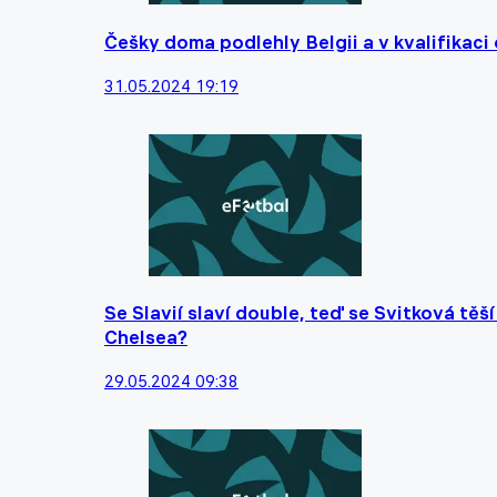
Češky doma podlehly Belgii a v kvalifikaci
31.05.2024 19:19
Se Slavií slaví double, teď se Svitková těš
Chelsea?
29.05.2024 09:38