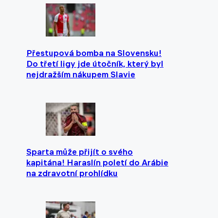
Přestupová bomba na Slovensku!
Do třetí ligy jde útočník, který byl
nejdražším nákupem Slavie
Sparta může přijít o svého
kapitána! Haraslín poletí do Arábie
na zdravotní prohlídku