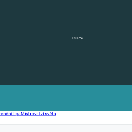
Reklama
enční liga
Mistrovství světa