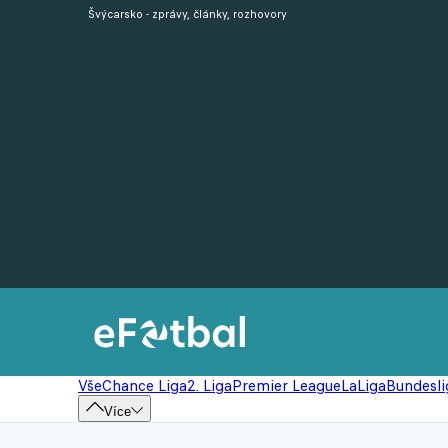
Švýcarsko - zprávy, články, rozhovory
Vše
Chance Liga
2. Liga
Premier League
LaLiga
Bundesli
Více