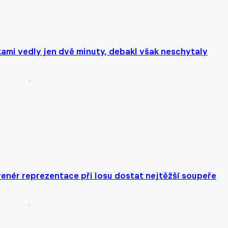
ami vedly jen dvě minuty, debakl však neschytaly
trenér reprezentace při losu dostat nejtěžší soupeře