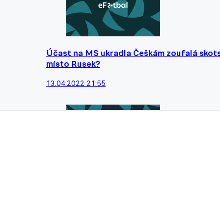
Účast na MS ukradla Češkám zoufalá skotsk
místo Rusek?
13.04.2022 21:55
Ščasná: Je fajn, že se víc a víc holek dostá
Anglii, což moc kvituju
06.01.2022 06:30