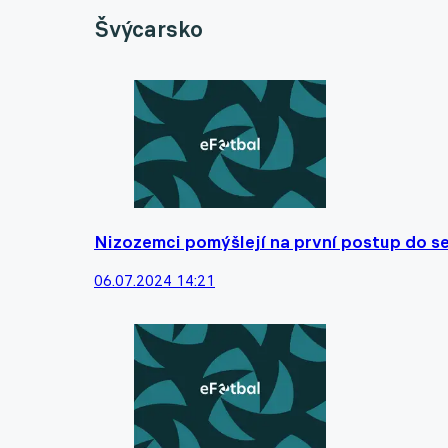
Švýcarsko
Nizozemci pomýšlejí na první postup do se
06.07.2024 14:21