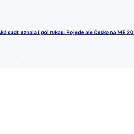
á sudí: uznala i gól rukou. Pojede ale Česko na ME 2
vá do zahraničí, jsou v Itálii, Francii, Španělsku nebo