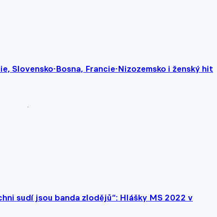
lie, Slovensko-Bosna, Francie-Nizozemsko i ženský hit
ichni sudí jsou banda zlodějů“: Hlášky MS 2022 v