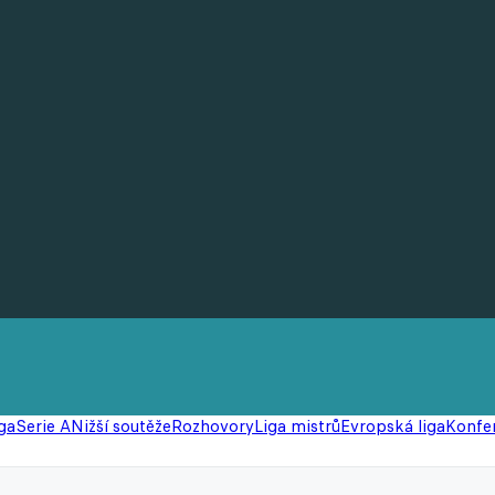
ga
Serie A
Nižší soutěže
Rozhovory
Liga mistrů
Evropská liga
Konfer