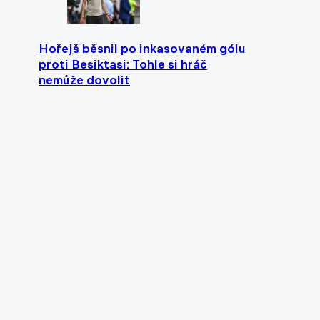
Hořejš běsnil po inkasovaném gólu
proti Besiktasi: Tohle si hráč
nemůže dovolit