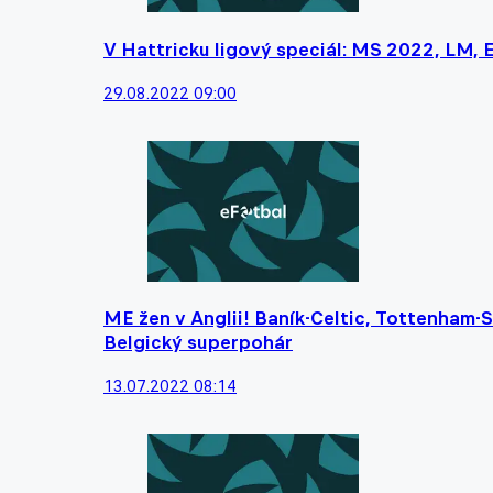
V Hattricku ligový speciál: MS 2022, LM, E
29.08.2022 09:00
ME žen v Anglii! Baník-Celtic, Tottenham-Sev
Belgický superpohár
13.07.2022 08:14