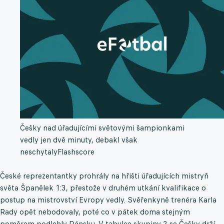
Češky nad úřadujícími světovými šampionkami
vedly jen dvě minuty, debakl však
neschytaly
Flashscore
České reprezentantky prohrály na hřišti úřadujících mistryň
světa Španělek 1:3, přestože v druhém utkání kvalifikace o
postup na mistrovství Evropy vedly. Svěřenkyně trenéra Karla
Rady opět nebodovaly, poté co v pátek doma stejným
poměrem podlehly Dánsku. V tabulce skupiny 2 se Češky drží