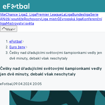
Vše
Chance Liga
2. Liga
Premier League
LaLiga
Bundesliga
Serie
A
Nižší soutěže
Rozhovory
Liga mistrů
Evropská liga
Konferenční
liga
Mistrovství světa
Více
eFotbal
Euro ženy
Češky nad úřadujícími světovými šampionkami vedly jen
dvě minuty, debakl však neschytaly
Češky nad úřadujícími světovými šampionkami vedly
jen dvě minuty, debakl však neschytaly
eFotbal
,
09.04.2024 20:05