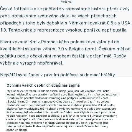
Reklama
České fotbalistky se počtvrté v samostatné historii představily
proti obhájkyním světového zlata. Ve všech předchozích
případech z toho byly debakly, s Němkami dvakrát 0:5 a s USA
1:8. Tentokrát ale reprezentace vysokou porážku nepřipustila.
Favorizovaný tým z Pyrenejského poloostrova vstoupil do
kvalifikační skupiny výhrou 7:0 v Belgii a i proti Češkám měl od
začátku podle očekávání mnohem častěji v držení míč. Radův
výběr ale výrazně nepřehrával.
Největší svoji šanci v prvním poločase si domácí hráčky
vypracovaly po půlhodině hry, jenže Garcíaová gólmanku
Ochrana vašich osobních údajů nás zajímá
Votíkovou neprostřelila. Ještě větší příležitost neproměnila na
My a naši
997
partneři ukládáme osobní údaje, jako jsou údaje o prohlížení nebo
jedinečné identifikátory, ve vašem zařízení a využíváme přístup k nim. Volbou možnosti
opačné straně Dubcová, k níž se před branku odrazil míč,
„Souhlasím“ povolíte sledovací technologie na podporu účelů uvedených v části
„Společně s našimi partnery zpracováváme údaje s tímto cílem“, zatímco volbou
hráčka AC Milán ale zakončila nad.
možnosti „Zamítnout vše“ nebo odvoláním svého souhlasu je zakážete. Pokud budou
sledovací prvky zakázány, určitý obsah a reklamy, které se vám budou zobrazovat, pro
vás nemusejí být relevantní. Tuto nabídku můžete znovu kdykoli zobrazit pro změnu
Trenéři a UEFA řešili počet nominovaných na Euro. Hašek je
vašich nastavení nebo odvolání souhlasu, a to kliknutím na odkaz „Předvolby ochrany
osobních údajů“ v dolní části webových stránek nebo případně na plovoucí ikonu v
pro rozšíření soupisky na 26 jmen
levém dolním rohu webových stránek. Vaše nastavení se uplatní v rámci našeho
Internetová stránka. Podrobnější informace najdete v našich Zásadách ochrany
Gólů se diváci v Burgosu dočkali po přestávce. V 56. minutě
osobních údajů.