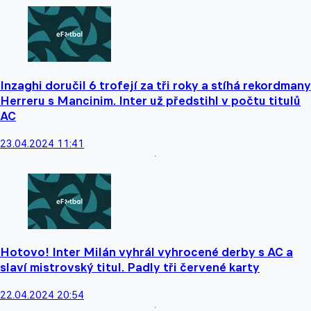
Inzaghi doručil 6 trofejí za tři roky a stíhá rekordmany
Herreru s Mancinim. Inter už předstihl v počtu titulů
AC
23.04.2024 11:41
Hotovo! Inter Milán vyhrál vyhrocené derby s AC a
slaví mistrovský titul. Padly tři červené karty
22.04.2024 20:54