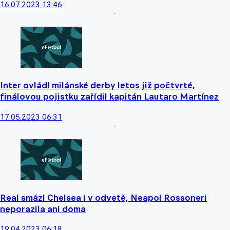
16.07.2023 13:46
Inter ovládl milánské derby letos již počtvrté,
finálovou pojistku zařídil kapitán Lautaro Martínez
17.05.2023 06:31
Real smázl Chelsea i v odvetě, Neapol Rossoneri
neporazila ani doma
19.04.2023 06:18