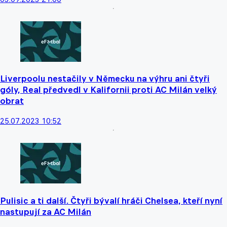
Liverpoolu nestačily v Německu na výhru ani čtyři
góly, Real předvedl v Kalifornii proti AC Milán velký
obrat
25.07.2023 10:52
Pulisic a ti další. Čtyři bývalí hráči Chelsea, kteří nyní
nastupují za AC Milán