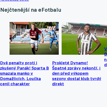
Nejčtenější na eFotbalu
V
D
n
Dvě penalty proti i
Prokleté Dynamo!
d
zkušený Panák! Sparta B
Špatné zprávy nekončí, i
smazala manko v
den před výkopem
Domažlicích, Loučka
sezony dostal klub tvrdý
cenil charakter
direkt