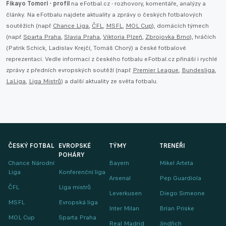
Fikayo Tomori - profil
na eFotbal.cz - rozhovory, komentáře, analýzy a
články. Na eFotbalu najdete aktuality a zprávy o českých fotbalových
soutěžích (např.
Chance Liga
,
ČFL
,
MSFL
,
MOL Cup
), domácích týmech
(např.
Sparta Praha
,
Slavia Praha
,
Viktoria Plzeň
,
Zbrojovka Brno
), hráčích
(Patrik Schick, Ladislav Krejčí, Tomáš Chorý) a české fotbalové
reprezentaci. Vedle informací z českého fotbalu eFotbal.cz přináší i rychlé
zprávy z předních evropských soutěží (např.
Premier League
,
Bundesliga
,
LaLiga
,
Liga Mistrů
) a další aktuality ze světa fotbalu.
ČESKÝ FOTBAL
EVROPSKÉ
TÝMY
TRENÉŘI
POHÁRY
Chance Národní
Bayern
Mikel Arteta
Liga
Konferenční liga
Arsenal
Pep Guardiola
ČFL
Liga mistrů
Leverkusen
Diego Simeone
MSFL
Evropská liga
Inter Milan
Brian Priske
MOL Cup
Sparta Praha
Real Madrid
Jindřich