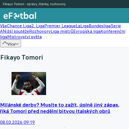
Fikayo Tomori - zprávy, články, rozhovory
Vše
Chance Liga
2. Liga
Premier League
LaLiga
Bundesliga
Serie
A
Nižší soutěže
Rozhovory
Liga mistrů
Evropská liga
Konferenční
liga
Mistrovství světa
Více
Fikayo Tomori
Milánské derby? Musíte to zažít, úplně jiný zápas,
říká Tomori před nedělní bitvou italských obrů
08.03.2026 09:19