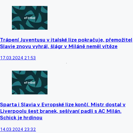
Trápení Juventusu v italské lize pokračuje, přemožitel
Slavie znovu vyhrál, šlágr v Miláně neměl vítěze
17.03.2024 21:53
Sparta i Slavia v Evropské lize končí. Mistr dostal v
Liverpoolu šest branek, sešívaní padli s AC Milán.
Schick je hrdinou
14.03.2024 23:32