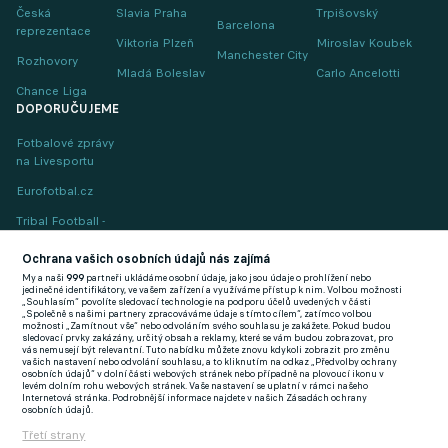
Česká
Slavia Praha
Trpišovský
Barcelona
reprezentace
Viktoria Plzeň
Miroslav Koubek
Manchester City
Rozhovory
Mladá Boleslav
Carlo Ancelotti
Chance Liga
DOPORUČUJEME
Fotbalové zprávy
na Livesportu
Eurofotbal.cz
Tribal Football -
Football News
(EN)
Ochrana vašich osobních údajů nás zajímá
My a naši
999
partneři ukládáme osobní údaje, jako jsou údaje o prohlížení nebo
FlashFutbal (SK)
jedinečné identifikátory, ve vašem zařízení a využíváme přístup k nim. Volbou možnosti
„Souhlasím“ povolíte sledovací technologie na podporu účelů uvedených v části
„Společně s našimi partnery zpracováváme údaje s tímto cílem“, zatímco volbou
Tenisportal.cz
možnosti „Zamítnout vše“ nebo odvoláním svého souhlasu je zakážete. Pokud budou
sledovací prvky zakázány, určitý obsah a reklamy, které se vám budou zobrazovat, pro
Tenisové zprávy
vás nemusejí být relevantní. Tuto nabídku můžete znovu kdykoli zobrazit pro změnu
vašich nastavení nebo odvolání souhlasu, a to kliknutím na odkaz „Předvolby ochrany
na Livesportu
osobních údajů“ v dolní části webových stránek nebo případně na plovoucí ikonu v
levém dolním rohu webových stránek. Vaše nastavení se uplatní v rámci našeho
Internetová stránka. Podrobnější informace najdete v našich Zásadách ochrany
osobních údajů.
Třetí strany