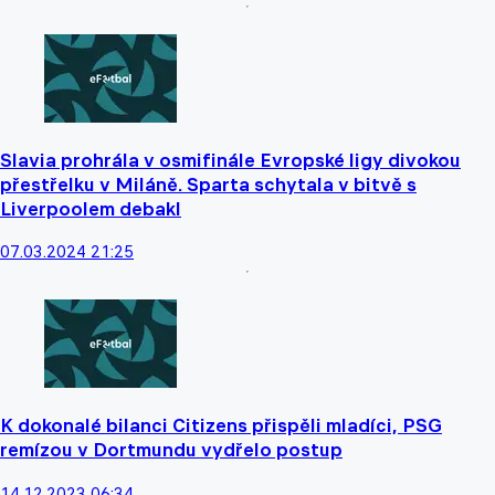
Slavia prohrála v osmifinále Evropské ligy divokou
přestřelku v Miláně. Sparta schytala v bitvě s
Liverpoolem debakl
07.03.2024 21:25
K dokonalé bilanci Citizens přispěli mladíci, PSG
remízou v Dortmundu vydřelo postup
14.12.2023 06:34