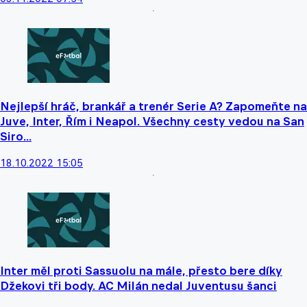
Nejlepší hráč, brankář a trenér Serie A? Zapomeňte na
Juve, Inter, Řím i Neapol. Všechny cesty vedou na San
Siro...
18.10.2022 15:05
Inter měl proti Sassuolu na mále, přesto bere díky
Džekovi tři body. AC Milán nedal Juventusu šanci