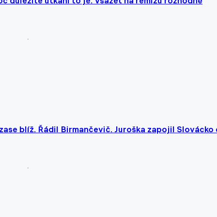
c důležité utkání to je. Vsázet na remízu rozhodně
 zase blíž. Řádil Birmančevič. Juroška zapojil Slovácko