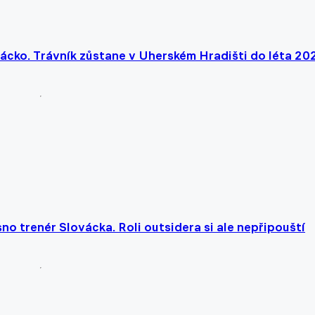
ovácko. Trávník zůstane v Uherském Hradišti do léta 20
no trenér Slovácka. Roli outsidera si ale nepřipouští