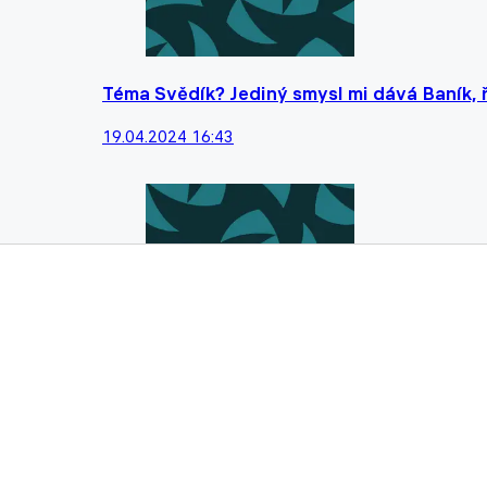
Téma Svědík? Jediný smysl mi dává Baník, ř
19.04.2024 16:43
Z kabiny Slovanu před Slováckem: Kluci jso
šestce
06.04.2024 10:32