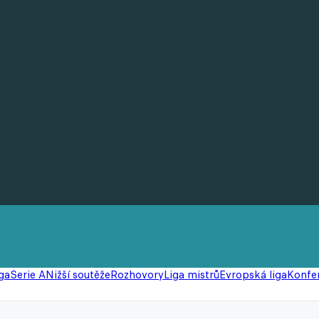
ga
Serie A
Nižší soutěže
Rozhovory
Liga mistrů
Evropská liga
Konfer