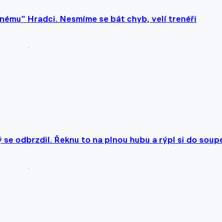
nému" Hradci. Nesmíme se bát chyb, velí trenéři
 se odbrzdil. Řeknu to na plnou hubu a rýpl si do soup