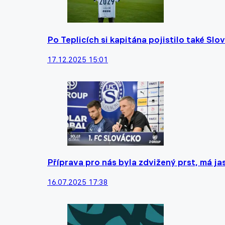
Po Teplicích si kapitána pojistilo také Sl
17.12.2025 15:01
Příprava pro nás byla zdvižený prst, má jas
16.07.2025 17:38