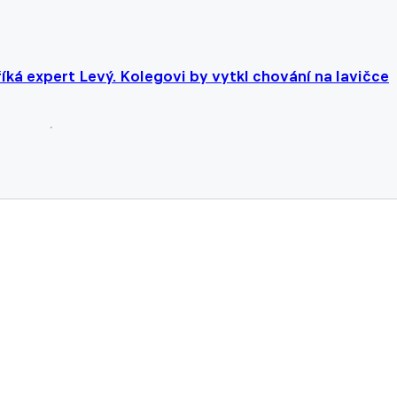
íká expert Levý. Kolegovi by vytkl chování na lavičce
u povzbuzení výhrou v Plzni, chceme se přiblížit první