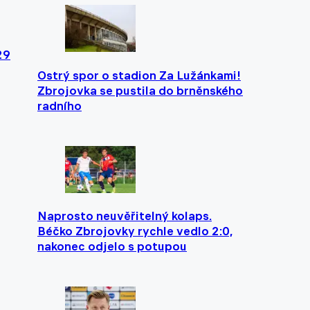
29
Ostrý spor o stadion Za Lužánkami!
Zbrojovka se pustila do brněnského
radního
Naprosto neuvěřitelný kolaps.
Béčko Zbrojovky rychle vedlo 2:0,
nakonec odjelo s potupou