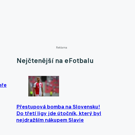
Reklama
Nejčtenější na eFotbalu
eře
Přestupová bomba na Slovensku!
Do třetí ligy jde útočník, který byl
nejdražším nákupem Slavie