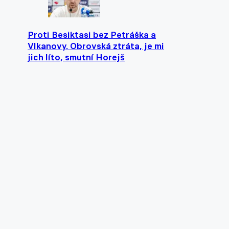
Proti Besiktasi bez Petráška a
Vlkanovy. Obrovská ztráta, je mi
jich líto, smutní Horejš