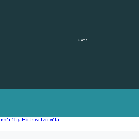
Reklama
enční liga
Mistrovství světa