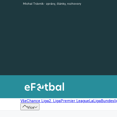
Michal Trávník - zprávy, články, rozhovory
Vše
Chance Liga
2. Liga
Premier League
LaLiga
Bundesli
Více