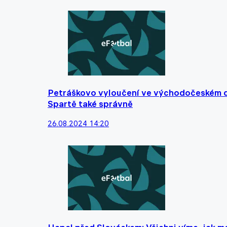
Petráškovo vyloučení ve východočeském de
Spartě také správně
26.08.2024 14:20