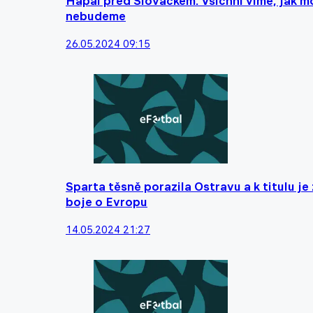
Hapal před Slováckem: Všichni víme, jak mo
nebudeme
26.05.2024 09:15
Sparta těsně porazila Ostravu a k titulu je
boje o Evropu
14.05.2024 21:27