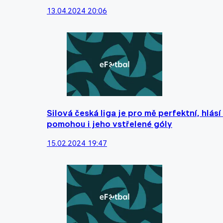
13.04.2024 20:06
Silová česká liga je pro mě perfektní, hlá
pomohou i jeho vstřelené góly
15.02.2024 19:47