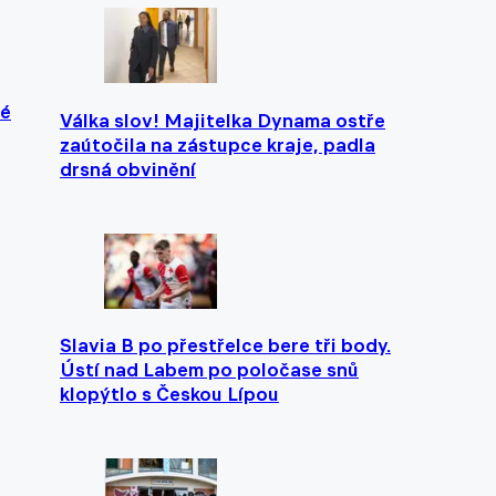
vé
Válka slov! Majitelka Dynama ostře
zaútočila na zástupce kraje, padla
drsná obvinění
Slavia B po přestřelce bere tři body.
Ústí nad Labem po poločase snů
klopýtlo s Českou Lípou