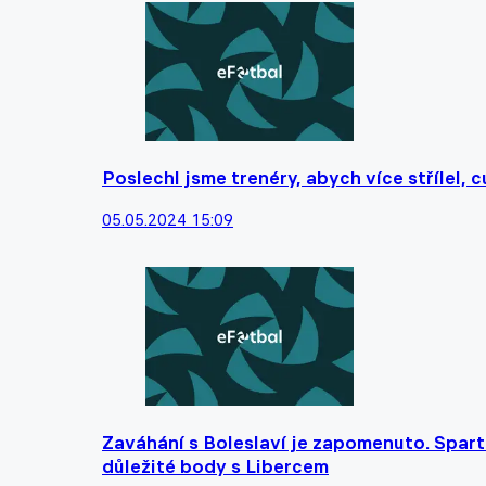
Poslechl jsme trenéry, abych více střílel,
05.05.2024 15:09
Zaváhání s Boleslaví je zapomenuto. Spart
důležité body s Libercem