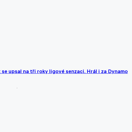
e upsal na tři roky ligové senzaci. Hrál i za Dynamo