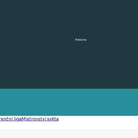
Reklama
enční liga
Mistrovství světa