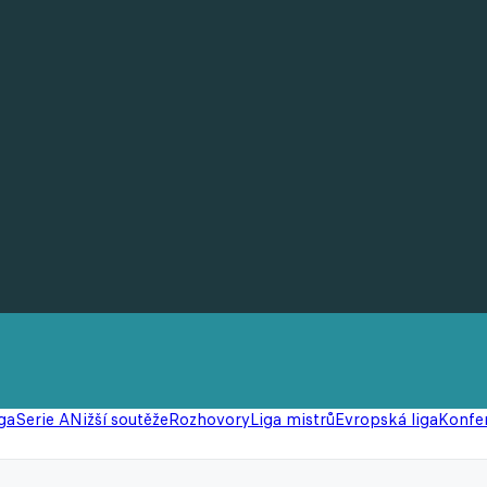
ga
Serie A
Nižší soutěže
Rozhovory
Liga mistrů
Evropská liga
Konfer