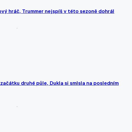
ový hráč, Trummer nejspíš v této sezoně dohrál
začátku druhé půle, Dukla si smlsla na posledním