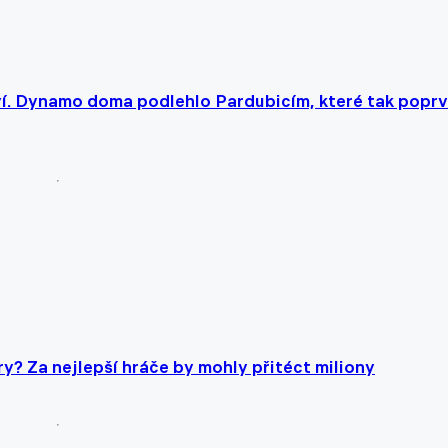
aví. Dynamo doma podlehlo Pardubicím, které tak popr
? Za nejlepší hráče by mohly přitéct miliony