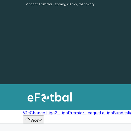
Vincent Trummer - zprávy, články, rozhovory
Vše
Chance Liga
2. Liga
Premier League
LaLiga
Bundesli
Více