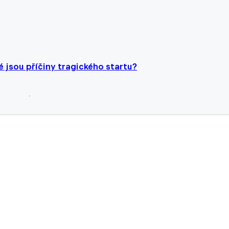
 jsou příčiny tragického startu?
točný s Niklem nebudou moci v půlce podzimu použít