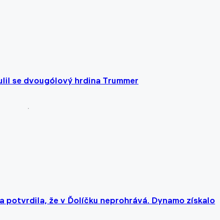
 culil se dvougólový hrdina Trummer
a potvrdila, že v Ďolíčku neprohrává. Dynamo získalo