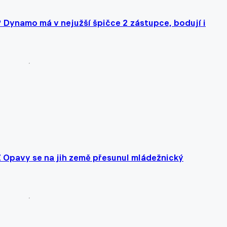
? Dynamo má v nejužší špičce 2 zástupce, bodují i
Z Opavy se na jih země přesunul mládežnický