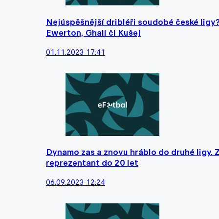
Nejúspěšnější dribléři soudobé české ligy
Ewerton, Ghali či Kušej
01.11.2023 17:41
Dynamo zas a znovu hráblo do druhé ligy. 
reprezentant do 20 let
06.09.2023 12:24