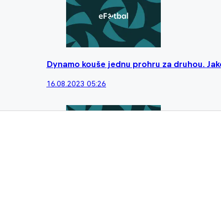
Dynamo kouše jednu prohru za druhou. Jaké
16.08.2023 05:26
Střet s Riedem vyšel Dynamo draho. Zápo
důležitého obránce...
11.07.2023 08:20