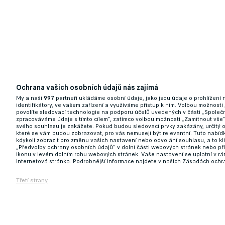
Ochrana vašich osobních údajů nás zajímá
My a naši
997
partneři ukládáme osobní údaje, jako jsou údaje o prohlížení
identifikátory, ve vašem zařízení a využíváme přístup k nim. Volbou možnosti
povolíte sledovací technologie na podporu účelů uvedených v části „Společn
zpracováváme údaje s tímto cílem“, zatímco volbou možnosti „Zamítnout vše
svého souhlasu je zakážete. Pokud budou sledovací prvky zakázány, určitý 
které se vám budou zobrazovat, pro vás nemusejí být relevantní. Tuto nabí
kdykoli zobrazit pro změnu vašich nastavení nebo odvolání souhlasu, a to k
„Předvolby ochrany osobních údajů“ v dolní části webových stránek nebo př
ikonu v levém dolním rohu webových stránek. Vaše nastavení se uplatní v r
Internetová stránka. Podrobnější informace najdete v našich Zásadách ochr
Třetí strany