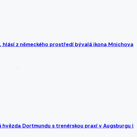
, hlásí z německého prostředí bývalá ikona Mnichova
lá hvězda Dortmundu s trenérskou praxí v Augsburgu i