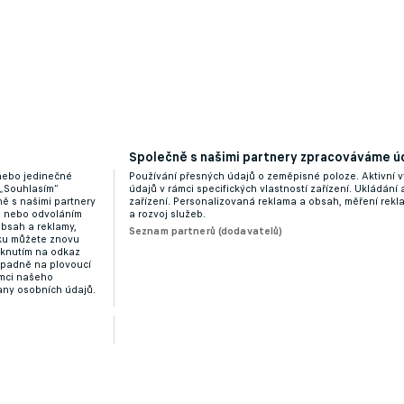
Společně s našimi partnery zpracováváme úd
 nebo jedinečné
Používání přesných údajů o zeměpisné poloze. Aktivní v
 „Souhlasím“
údajů v rámci specifických vlastností zařízení. Ukládání 
ě s našimi partnery
zařízení. Personalizovaná reklama a obsah, měření rek
“ nebo odvoláním
a rozvoj služeb.
obsah a reklamy,
Seznam partnerů (dodavatelů)
dku můžete znovu
liknutím na odkaz
ípadně na plovoucí
ámci našeho
any osobních údajů.