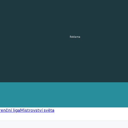
Reklama
enční liga
Mistrovství světa