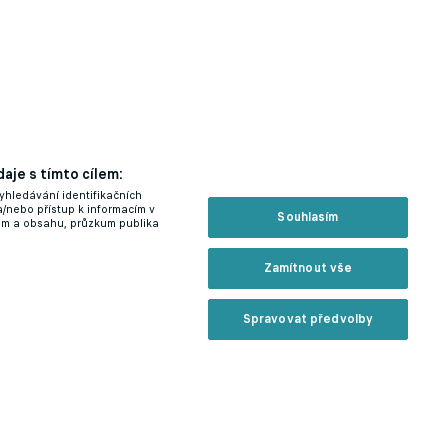
aje s tímto cílem:
yhledávání identifikačních
a/nebo přístup k informacím v
Souhlasím
lam a obsahu, průzkum publika
Zamítnout vše
Spravovat předvolby