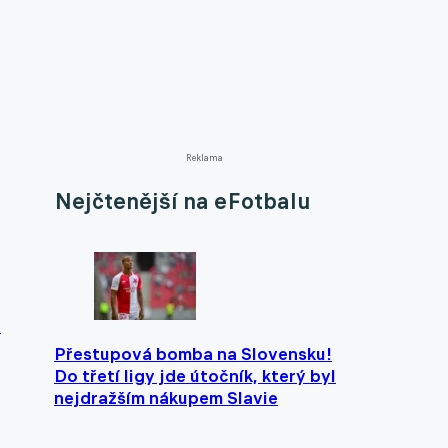
Reklama
Nejčtenější na eFotbalu
u
Přestupová bomba na Slovensku!
Do třetí ligy jde útočník, který byl
nejdražším nákupem Slavie