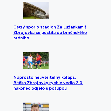
Ostrý spor o stadion Za Lužánkami!
Zbrojovka se pustila do brněnského
radního
Naprosto neuvěřitelný kolaps.
Béčko Zbrojovky rychle vedlo 2:0,
nakonec odjelo s potupou