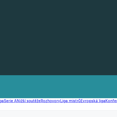
ga
Serie A
Nižší soutěže
Rozhovory
Liga mistrů
Evropská liga
Konfer