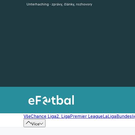
Unterhaching - zprávy, články, rozhovory
Vše
Chance Liga
2. Liga
Premier League
LaLiga
Bundesli
Více