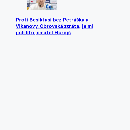
Proti Besiktasi bez Petráška a
Vlkanovy. Obrovská ztráta, je mi
jich líto, smutní Horejš