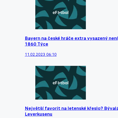
Bayern na české hráče extra vysazený není
1860 Týce
11.02.2023 06:10
Největší favorit na letenské křeslo? Býva
Leverkusenu