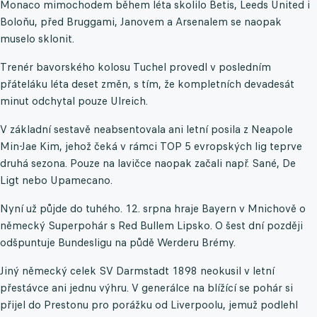
Monaco mimochodem během léta skolilo Betis, Leeds United i
Boloňu, před Bruggami, Janovem a Arsenalem se naopak
muselo sklonit.
Trenér bavorského kolosu Tuchel provedl v posledním
přáteláku léta deset změn, s tím, že kompletních devadesát
minut odchytal pouze Ulreich.
V základní sestavě neabsentovala ani letní posila z Neapole
Min-Jae Kim, jehož čeká v rámci TOP 5 evropských lig teprve
druhá sezona. Pouze na lavičce naopak začali např. Sané, De
Ligt nebo Upamecano.
Nyní už půjde do tuhého. 12. srpna hraje Bayern v Mnichově o
německý Superpohár s Red Bullem Lipsko. O šest dní později
odšpuntuje Bundesligu na půdě Werderu Brémy.
Jiný německý celek SV Darmstadt 1898 neokusil v letní
přestávce ani jednu výhru. V generálce na blížící se pohár si
přijel do Prestonu pro porážku od Liverpoolu, jemuž podlehl