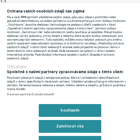
1:3.
Ochrana vašich osobních údajů nás zajímá
První dvě branky vítězů zařídil Mohamed Salah, když jednu
My a naši
999
partneři ukládáme osobní údaje, jako jsou údaje o prohlížení nebo
jedinečné identifikátory, ve vašem zařízení a využíváme přístup k nim. Volbou možnosti
vstřelil sám a u druhé asistoval Diogo Jotovi. Vše pak pečetil
„Souhlasím“ povolíte sledovací technologie na podporu účelů uvedených v části
„Společně s našimi partnery zpracováváme údaje s tímto cílem“, zatímco volbou
Díaz, s tím, že jediným hráčem Reds, který se na ploše zdržel
možnosti „Zamítnout vše“ nebo odvoláním svého souhlasu je zakážete. Pokud budou
sledovací prvky zakázány, určitý obsah a reklamy, které se vám budou zobrazovat, pro
celých devadesát minut, byl brankář Alisson.
vás nemusejí být relevantní. Tuto nabídku můžete znovu kdykoli zobrazit pro změnu
vašich nastavení nebo odvolání souhlasu, a to kliknutím na odkaz „Předvolby ochrany
osobních údajů“ v dolní části webových stránek nebo případně na plovoucí ikonu v
Přátelsky:
levém dolním rohu webových stránek. Vaše nastavení se uplatní v rámci našeho
Internetová stránka. Podrobnější informace najdete v našich Zásadách ochrany
Bayern Mnichov - AS Monaco 4:2 (3:1)
Branky: 31. Laimer, 42.
osobních údajů.
Musiala, 45. Gnabry, 68. Sané - 29. Minamino, 64. Yedder.
Třetí strany
Společně s našimi partnery zpracováváme údaje s tímto cílem:
FC Liverpool - Darmstadt 3:1 (2:1)
Branky: 5. Salah, 8. Jota, 59.
Používání přesných údajů o zeměpisné poloze. Aktivní vyhledávání identifikačních
údajů v rámci specifických vlastností zařízení. Ukládání a/nebo přístup k informacím v
Díaz - 10. Honsak.
zařízení. Personalizovaná reklama a obsah, měření reklam a obsahu, průzkum publika a
rozvoj služeb.
Seznam partnerů (dodavatelů)
Girona - Lazio Řím 2:1 (0:0)
Branky: 51. Tsygankov, 71. Stuani -
76. Castellanos.
Souhlasím
Kane si v Londýně otevřel střelnici, Bayer smázl West Ham a
Dortmund přetlačil Ajax. Jak si vedly Manchester United a
Zamítnout vše
Newcastle?