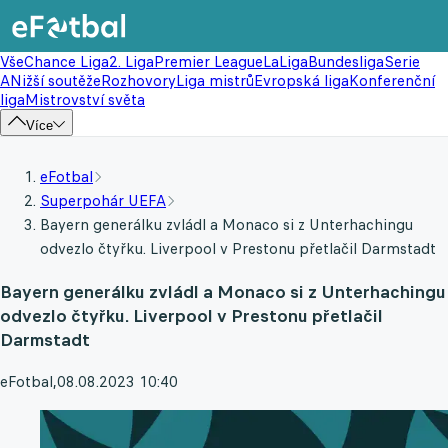
Vše
Chance Liga
2. Liga
Premier League
LaLiga
Bundesliga
Serie
A
Nižší soutěže
Rozhovory
Liga mistrů
Evropská liga
Konferenční
liga
Mistrovství světa
Více
eFotbal
Superpohár UEFA
Bayern generálku zvládl a Monaco si z Unterhachingu
odvezlo čtyřku. Liverpool v Prestonu přetlačil Darmstadt
Bayern generálku zvládl a Monaco si z Unterhachingu
odvezlo čtyřku. Liverpool v Prestonu přetlačil
Darmstadt
eFotbal
,
08.08.2023 10:40