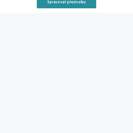
Spravovat předvolby
Reklama
Zavřít re
Reklama