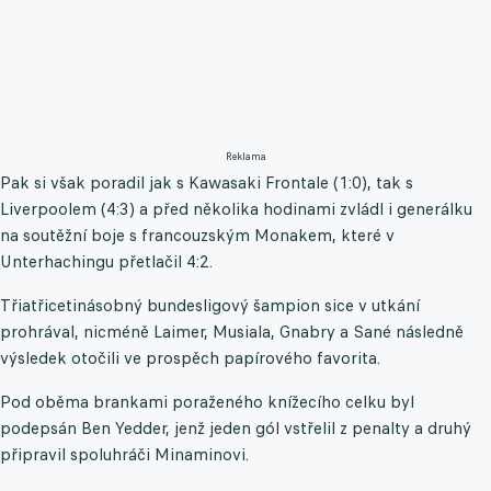
Reklama
Pak si však poradil jak s Kawasaki Frontale (1:0), tak s
Liverpoolem (4:3) a před několika hodinami zvládl i generálku
na soutěžní boje s francouzským Monakem, které v
Unterhachingu přetlačil 4:2.
Třiatřicetinásobný bundesligový šampion sice v utkání
prohrával, nicméně Laimer, Musiala, Gnabry a Sané následně
výsledek otočili ve prospěch papírového favorita.
Pod oběma brankami poraženého knížecího celku byl
podepsán Ben Yedder, jenž jeden gól vstřelil z penalty a druhý
připravil spoluhráči Minaminovi.