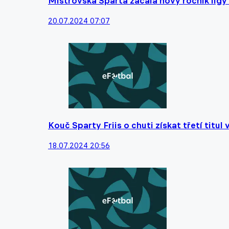
Mistrovská Sparta začala nový ročník ligy 
20.07.2024 07:07
Kouč Sparty Friis o chuti získat třetí titul
18.07.2024 20:56