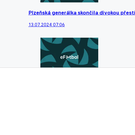
Plzeňská generálka skončila divokou přestř
13.07.2024 07:06
Hotovo, Mistr z Letné odtajnil nový realiz
Rosický
17.06.2024 13:00