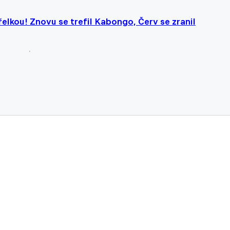
elkou! Znovu se trefil Kabongo, Červ se zranil
ační tým. Priske už Spartu trénovat nechtěl, prozradil