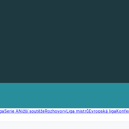
ga
Serie A
Nižší soutěže
Rozhovory
Liga mistrů
Evropská liga
Konfer