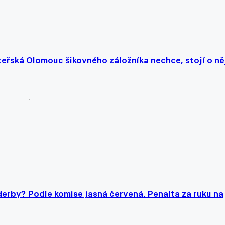
ateřská Olomouc šikovného záložníka nechce, stojí o ně
rby? Podle komise jasná červená. Penalta za ruku na