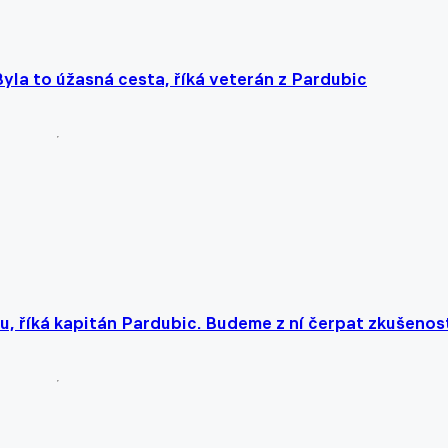
yla to úžasná cesta, říká veterán z Pardubic
u, říká kapitán Pardubic. Budeme z ní čerpat zkušenos