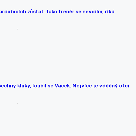
rdubicích zůstat. Jako trenér se nevidím, říká
echny kluky, loučil se Vacek. Nejvíce je vděčný otci