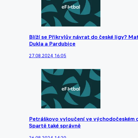
Blíží se Přikrylův návrat do české ligy? M
Dukla a Pardubice
27.08.2024 16:05
Petráškovo vyloučení ve východočeském de
Spartě také správně
26.08.2024 14:20