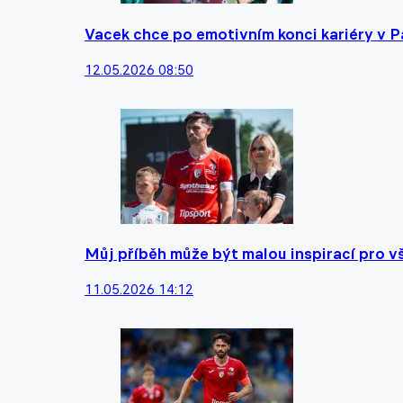
Vacek chce po emotivním konci kariéry v Pa
12.05.2026 08:50
Můj příběh může být malou inspirací pro vš
11.05.2026 14:12