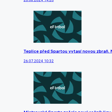
Teplice před Spartou vytasí novou zbraň.
26.07.2024 10:32