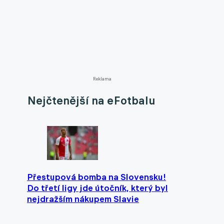
Reklama
Nejčtenější na eFotbalu
Přestupová bomba na Slovensku!
Do třetí ligy jde útočník, který byl
nejdražším nákupem Slavie