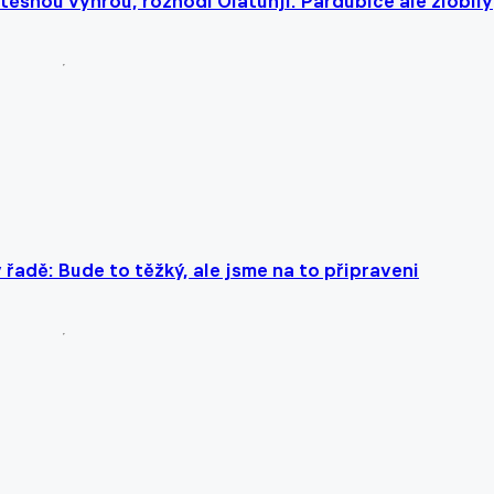
těsnou výhrou, rozhodl Olatunji. Pardubice ale zlobily
 v řadě: Bude to těžký, ale jsme na to připraveni