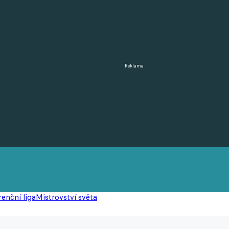
Reklama
enční liga
Mistrovství světa