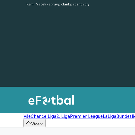
Kamil Vacek - zprávy, články, rozhovory
Vše
Chance Liga
2. Liga
Premier League
LaLiga
Bundesli
Více