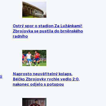
Ostrý spor o stadion Za Lužánkami!
Zbrojovka se pustila do brněnského
radního
Naprosto neuvěřitelný kolaps.
ti
Béčko Zbrojovky rychle vedlo 2:0,
nakonec odjelo s potupou