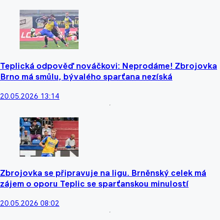
Teplická odpověď nováčkovi: Neprodáme! Zbrojovka
Brno má smůlu, bývalého sparťana nezíská
20.05.2026 13:14
Zbrojovka se připravuje na ligu. Brněnský celek má
zájem o oporu Teplic se sparťanskou minulostí
20.05.2026 08:02