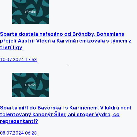
Sparta dostala nařezáno od Bröndby, Bohemians
přejeli Austrii Vídeň a Karviná remizovala s týmem z
třetí ligy
10.07.2024 17:53
Sparta míří do Bavorska i s Kairinenem. V kádru není
talentovaný kanonýr Šiler, ani stoper Vydra, co
reprezentanti?
08.07.2024 06:28