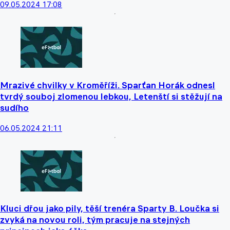
09.05.2024 17:08
Mrazivé chvilky v Kroměříži. Sparťan Horák odnesl
tvrdý souboj zlomenou lebkou, Letenští si stěžují na
sudího
06.05.2024 21:11
Kluci dřou jako pily, těší trenéra Sparty B. Loučka si
zvyká na novou roli, tým pracuje na stejných