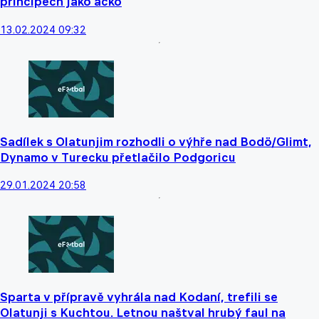
principech jako áčko
13.02.2024 09:32
Sadílek s Olatunjim rozhodli o výhře nad Bodö/Glimt,
Dynamo v Turecku přetlačilo Podgoricu
29.01.2024 20:58
Sparta v přípravě vyhrála nad Kodaní, trefili se
Olatunji s Kuchtou. Letnou naštval hrubý faul na