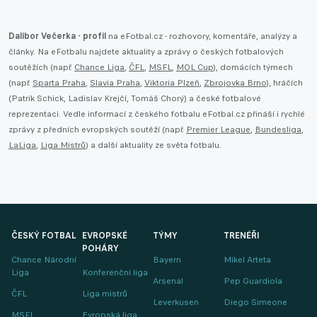
Dalibor Večerka - profil
na eFotbal.cz - rozhovory, komentáře, analýzy a
články. Na eFotbalu najdete aktuality a zprávy o českých fotbalových
soutěžích (např.
Chance Liga
,
ČFL
,
MSFL
,
MOL Cup
), domácích týmech
(např.
Sparta Praha
,
Slavia Praha
,
Viktoria Plzeň
,
Zbrojovka Brno
), hráčích
(Patrik Schick, Ladislav Krejčí, Tomáš Chorý) a české fotbalové
reprezentaci. Vedle informací z českého fotbalu eFotbal.cz přináší i rychlé
zprávy z předních evropských soutěží (např.
Premier League
,
Bundesliga
,
LaLiga
,
Liga Mistrů
) a další aktuality ze světa fotbalu.
ČESKÝ FOTBAL
EVROPSKÉ
TÝMY
TRENÉŘI
POHÁRY
Chance Národní
Bayern
Mikel Arteta
Liga
Konferenční liga
Arsenal
Pep Guardiola
ČFL
Liga mistrů
Leverkusen
Diego Simeone
MSFL
Evropská liga