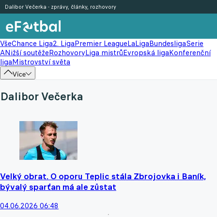
Dalibor Večerka - zprávy, články, rozhovory
Vše
Chance Liga
2. Liga
Premier League
LaLiga
Bundesliga
Serie
A
Nižší soutěže
Rozhovory
Liga mistrů
Evropská liga
Konferenční
liga
Mistrovství světa
Více
Dalibor Večerka
Velký obrat. O oporu Teplic stála Zbrojovka i Baník,
bývalý sparťan má ale zůstat
04.06.2026 06:48