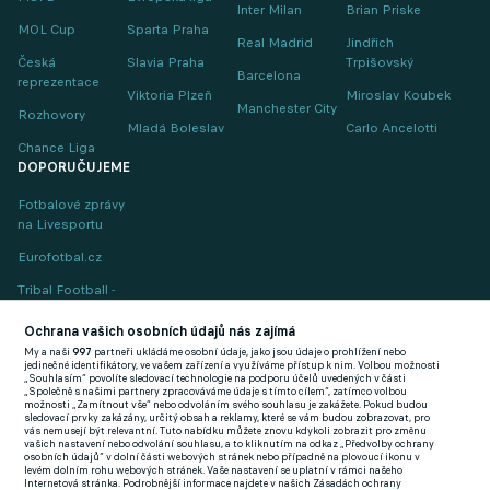
Inter Milan
Brian Priske
MOL Cup
Sparta Praha
Real Madrid
Jindřich
Česká
Slavia Praha
Trpišovský
Barcelona
reprezentace
Viktoria Plzeň
Miroslav Koubek
Manchester City
Rozhovory
Mladá Boleslav
Carlo Ancelotti
Chance Liga
DOPORUČUJEME
Fotbalové zprávy
na Livesportu
Eurofotbal.cz
Tribal Football -
Football News
(EN)
Ochrana vašich osobních údajů nás zajímá
My a naši
997
partneři ukládáme osobní údaje, jako jsou údaje o prohlížení nebo
FlashFutbal (SK)
jedinečné identifikátory, ve vašem zařízení a využíváme přístup k nim. Volbou možnosti
„Souhlasím“ povolíte sledovací technologie na podporu účelů uvedených v části
„Společně s našimi partnery zpracováváme údaje s tímto cílem“, zatímco volbou
Tenisportal.cz
možnosti „Zamítnout vše“ nebo odvoláním svého souhlasu je zakážete. Pokud budou
sledovací prvky zakázány, určitý obsah a reklamy, které se vám budou zobrazovat, pro
Tenisové zprávy
vás nemusejí být relevantní. Tuto nabídku můžete znovu kdykoli zobrazit pro změnu
vašich nastavení nebo odvolání souhlasu, a to kliknutím na odkaz „Předvolby ochrany
na Livesportu
osobních údajů“ v dolní části webových stránek nebo případně na plovoucí ikonu v
levém dolním rohu webových stránek. Vaše nastavení se uplatní v rámci našeho
Internetová stránka. Podrobnější informace najdete v našich Zásadách ochrany