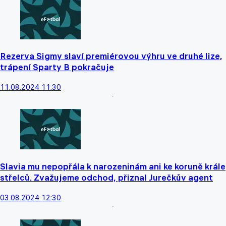
Rezerva Sigmy slaví premiérovou výhru ve druhé lize,
trápení Sparty B pokračuje
11.08.2024 11:30
Slavia mu nepopřála k narozeninám ani ke koruně krále
střelců. Zvažujeme odchod, přiznal Jurečkův agent
03.08.2024 12:30