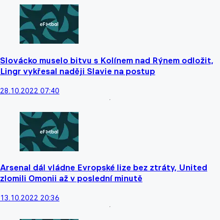
Slovácko muselo bitvu s Kolínem nad Rýnem odložit,
Lingr vykřesal naději Slavie na postup
28.10.2022 07:40
Arsenal dál vládne Evropské lize bez ztráty, United
zlomili Omonii až v poslední minutě
13.10.2022 20:36