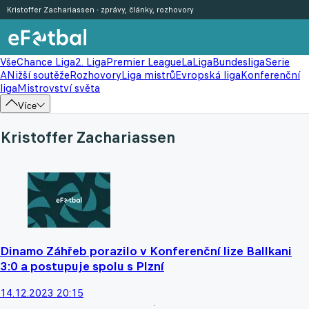
Kristoffer Zachariassen - zprávy, články, rozhovory
Vše
Chance Liga
2. Liga
Premier League
LaLiga
Bundesliga
Serie
A
Nižší soutěže
Rozhovory
Liga mistrů
Evropská liga
Konferenční
liga
Mistrovství světa
Více
Kristoffer Zachariassen
Dinamo Záhřeb porazilo v Konferenční lize Ballkani
3:0 a postupuje spolu s Plzní
14.12.2023 20:15