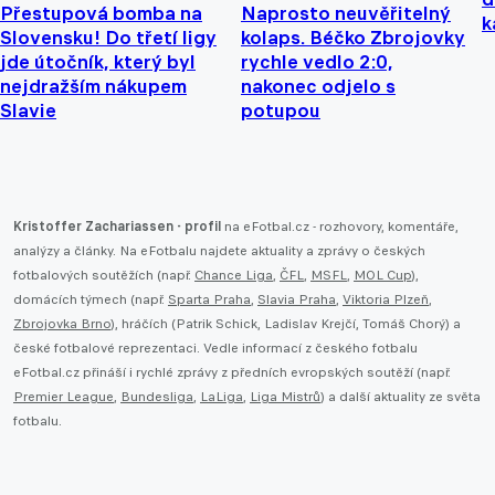
Přestupová bomba na
Naprosto neuvěřitelný
k
Slovensku! Do třetí ligy
kolaps. Béčko Zbrojovky
jde útočník, který byl
rychle vedlo 2:0,
nejdražším nákupem
nakonec odjelo s
Slavie
potupou
Kristoffer Zachariassen - profil
na eFotbal.cz - rozhovory, komentáře,
analýzy a články. Na eFotbalu najdete aktuality a zprávy o českých
fotbalových soutěžích (např.
Chance Liga
,
ČFL
,
MSFL
,
MOL Cup
),
domácích týmech (např.
Sparta Praha
,
Slavia Praha
,
Viktoria Plzeň
,
Zbrojovka Brno
), hráčích (Patrik Schick, Ladislav Krejčí, Tomáš Chorý) a
české fotbalové reprezentaci. Vedle informací z českého fotbalu
eFotbal.cz přináší i rychlé zprávy z předních evropských soutěží (např.
Premier League
,
Bundesliga
,
LaLiga
,
Liga Mistrů
) a další aktuality ze světa
fotbalu.