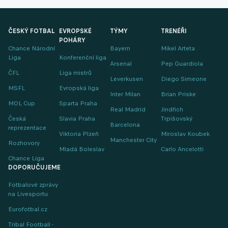
ČESKÝ FOTBAL
EVROPSKÉ
TÝMY
TRENÉŘI
POHÁRY
Chance Národní
Bayern
Mikel Arteta
Liga
Konferenční liga
Arsenal
Pep Guardiola
ČFL
Liga mistrů
Leverkusen
Diego Simeone
MSFL
Evropská liga
Inter Milan
Brian Priske
MOL Cup
Sparta Praha
Real Madrid
Jindřich
Česká
Slavia Praha
Trpišovský
Barcelona
reprezentace
Viktoria Plzeň
Miroslav Koubek
Manchester City
Rozhovory
Mladá Boleslav
Carlo Ancelotti
Chance Liga
DOPORUČUJEME
Fotbalové zprávy
na Livesportu
Eurofotbal.cz
Tribal Football -