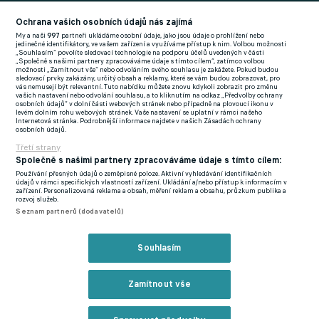
Football News
(EN)
Ochrana vašich osobních údajů nás zajímá
My a naši
997
partneři ukládáme osobní údaje, jako jsou údaje o prohlížení nebo
FlashFutbal (SK)
jedinečné identifikátory, ve vašem zařízení a využíváme přístup k nim. Volbou možnosti
„Souhlasím“ povolíte sledovací technologie na podporu účelů uvedených v části
„Společně s našimi partnery zpracováváme údaje s tímto cílem“, zatímco volbou
Tenisportal.cz
možnosti „Zamítnout vše“ nebo odvoláním svého souhlasu je zakážete. Pokud budou
sledovací prvky zakázány, určitý obsah a reklamy, které se vám budou zobrazovat, pro
Tenisové zprávy
vás nemusejí být relevantní. Tuto nabídku můžete znovu kdykoli zobrazit pro změnu
vašich nastavení nebo odvolání souhlasu, a to kliknutím na odkaz „Předvolby ochrany
na Livesportu
osobních údajů“ v dolní části webových stránek nebo případně na plovoucí ikonu v
levém dolním rohu webových stránek. Vaše nastavení se uplatní v rámci našeho
Internetová stránka. Podrobnější informace najdete v našich Zásadách ochrany
osobních údajů.
Třetí strany
Společně s našimi partnery zpracováváme údaje s tímto cílem:
Používání přesných údajů o zeměpisné poloze. Aktivní vyhledávání identifikačních
Podmínky užití
GDPR a žurnalistika
údajů v rámci specifických vlastností zařízení. Ukládání a/nebo přístup k informacím v
zařízení. Personalizovaná reklama a obsah, měření reklam a obsahu, průzkum publika a
Zásady ochrany osobních údajů
Doporučené stránky
rozvoj služeb.
Seznam partnerů (dodavatelů)
Třetí strany
Tiráž
Souhlasím
© eFotbal
2026
Zamítnout vše