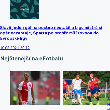
Slavii jeden gól na postup nestačil a Ligu mistrů si
opět nezahraje, Sparta po prohře míří rovnou do
Evropské ligy
10.08.2021 20:12
Nejčtenější na eFotbalu
A
H
d