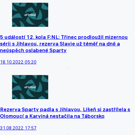
5 událostí 12. kola F:NL: Třinec prodloužil mizernou
sérii s Jihlavou, rezerva Slavie už téměř na dně a
neúspěch oslabené Sparty
18.10.2022 05:20
Rezerva Sparty padla s Jihlavou, Líšeň si zastřílela s
Olomoucí a Karviná nestačila na Táborsko
31.08.2022 17:57