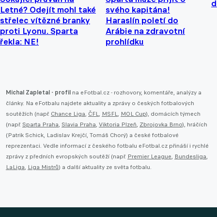
d
Letné? Odejít mohl také
svého kapitána!
střelec vítězné branky
Haraslín poletí do
proti Lyonu. Sparta
Arábie na zdravotní
řekla: NE!
prohlídku
Michal Zapletal - profil
na eFotbal.cz - rozhovory, komentáře, analýzy a
články. Na eFotbalu najdete aktuality a zprávy o českých fotbalových
soutěžích (např.
Chance Liga
,
ČFL
,
MSFL
,
MOL Cup
), domácích týmech
(např.
Sparta Praha
,
Slavia Praha
,
Viktoria Plzeň
,
Zbrojovka Brno
), hráčích
(Patrik Schick, Ladislav Krejčí, Tomáš Chorý) a české fotbalové
reprezentaci. Vedle informací z českého fotbalu eFotbal.cz přináší i rychlé
zprávy z předních evropských soutěží (např.
Premier League
,
Bundesliga
,
LaLiga
,
Liga Mistrů
) a další aktuality ze světa fotbalu.