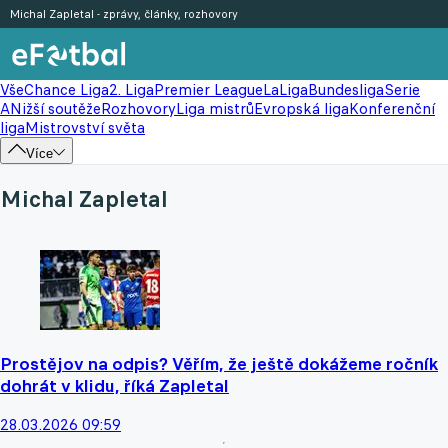
Michal Zapletal - zprávy, články, rozhovory
Vše
Chance Liga
2. Liga
Premier League
LaLiga
Bundesliga
Serie
A
Nižší soutěže
Rozhovory
Liga mistrů
Evropská liga
Konferenční
liga
Mistrovství světa
Více
Michal Zapletal
Prostějov na odpis? Věřím, že ještě dokážeme ročník
dohrát v klidu, říká Zapletal
28.03.2026 09:59