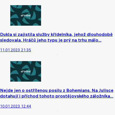
Dukla si zajistila služby křídelníka, jehož dlouhodobě
sledovala. Hráčů jeho typu je prý na trhu málo...
11.01.2023 21:35
Nejde jen o ostřílenou posilu z Bohemians. Na Julisce
dotahují i příchod tohoto prostějovského záložníka...
10.01.2023 12:44