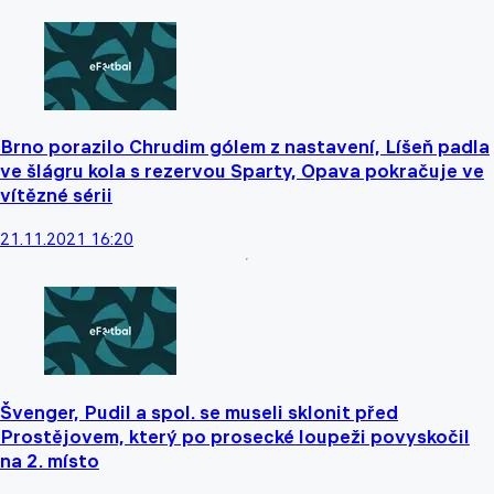
Brno porazilo Chrudim gólem z nastavení, Líšeň padla
ve šlágru kola s rezervou Sparty, Opava pokračuje ve
vítězné sérii
21.11.2021 16:20
Švenger, Pudil a spol. se museli sklonit před
Prostějovem, který po prosecké loupeži povyskočil
na 2. místo