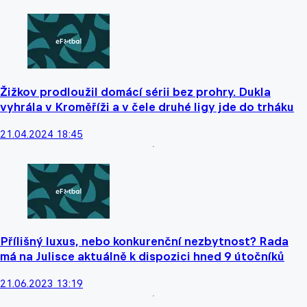
Žižkov prodloužil domácí sérii bez prohry. Dukla
vyhrála v Kroměříži a v čele druhé ligy jde do trháku
21.04.2024 18:45
Přílišný luxus, nebo konkurenční nezbytnost? Rada
má na Julisce aktuálně k dispozici hned 9 útočníků
21.06.2023 13:19