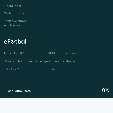
FlashFutbal (SK)
Tenisportal.cz
Tenisové zprávy
na Livesportu
Podmínky užití
GDPR a žurnalistika
Zásady ochrany osobních údajů
Doporučené stránky
Třetí strany
Tiráž
© eFotbal
2026