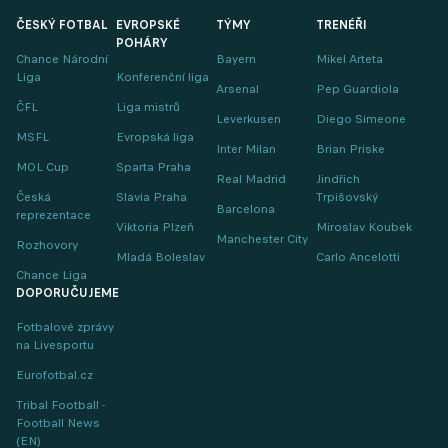
ČESKÝ FOTBAL
EVROPSKÉ
TÝMY
TRENÉŘI
POHÁRY
Chance Národní
Bayern
Mikel Arteta
Liga
Konferenční liga
Arsenal
Pep Guardiola
ČFL
Liga mistrů
Leverkusen
Diego Simeone
MSFL
Evropská liga
Inter Milan
Brian Priske
MOL Cup
Sparta Praha
Real Madrid
Jindřich
Česká
Slavia Praha
Trpišovský
Barcelona
reprezentace
Viktoria Plzeň
Miroslav Koubek
Manchester City
Rozhovory
Mladá Boleslav
Carlo Ancelotti
Chance Liga
DOPORUČUJEME
Fotbalové zprávy
na Livesportu
Eurofotbal.cz
Tribal Football -
Football News
(EN)