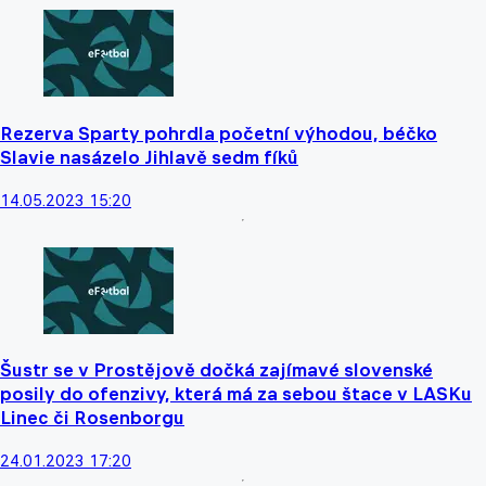
Rezerva Sparty pohrdla početní výhodou, béčko
Slavie nasázelo Jihlavě sedm fíků
14.05.2023 15:20
Šustr se v Prostějově dočká zajímavé slovenské
posily do ofenzivy, která má za sebou štace v LASKu
Linec či Rosenborgu
24.01.2023 17:20