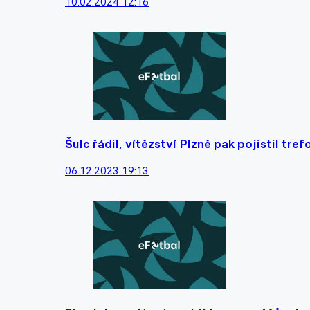
10.02.2024 12:16
Šulc řádil, vítězství Plzně pak pojistil tr
06.12.2023 19:13