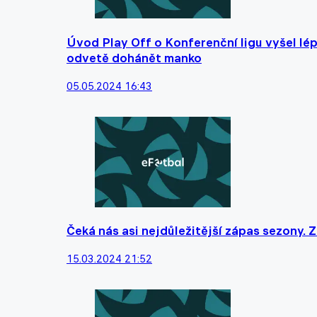
Úvod Play Off o Konferenční ligu vyšel lé
odvetě dohánět manko
05.05.2024 16:43
Čeká nás asi nejdůležitější zápas sezony. 
15.03.2024 21:52