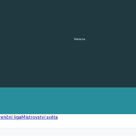
Reklama
enční liga
Mistrovství světa