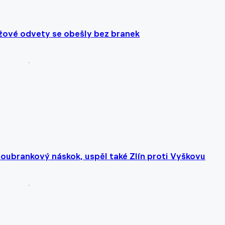
rážové odvety se obešly bez branek
oubrankový náskok, uspěl také Zlín proti Vyškovu