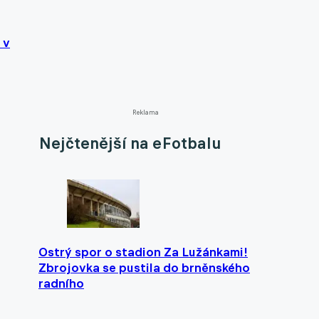
 v
Reklama
Nejčtenější na eFotbalu
Ostrý spor o stadion Za Lužánkami!
Zbrojovka se pustila do brněnského
radního