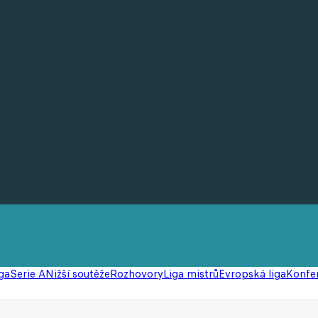
ga
Serie A
Nižší soutěže
Rozhovory
Liga mistrů
Evropská liga
Konfer