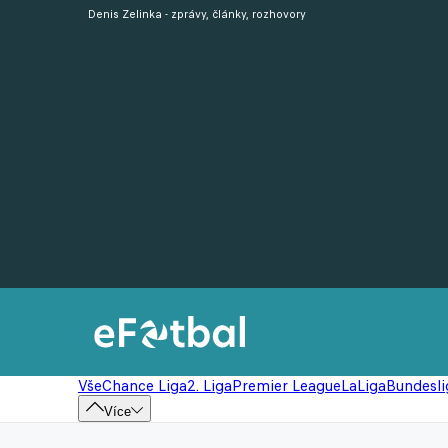
Denis Zelinka - zprávy, články, rozhovory
Vše
Chance Liga
2. Liga
Premier League
LaLiga
Bundesli
Více