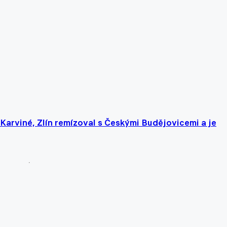
Karviné, Zlín remízoval s Českými Budějovicemi a je