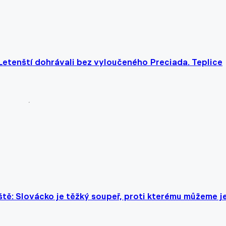
, Letenští dohrávali bez vyloučeného Preciada. Teplice
ě: Slovácko je těžký soupeř, proti kterému můžeme j