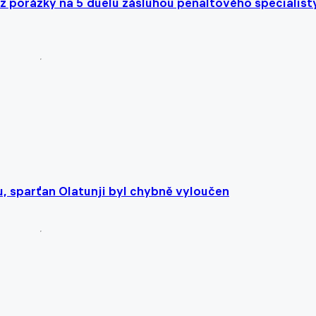
z porážky na 5 duelů zásluhou penaltového specialist
u, sparťan Olatunji byl chybně vyloučen