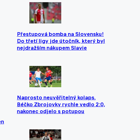
Přestupová bomba na Slovensku!
Do třetí ligy jde útočník, který byl
nejdražším nákupem Slavie
Naprosto neuvěřitelný kolaps.
Béčko Zbrojovky rychle vedlo 2:0,
nakonec odjelo s potupou
en