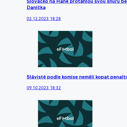
Slovácko na Hané protáhlou svou šňůru be
Daníčka
02.12.2023 18:28
Slávisté podle komise neměli kopat penalt
09.10.2023 18:32