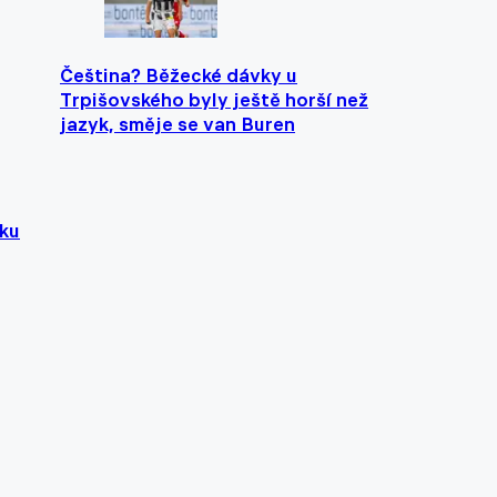
Čeština? Běžecké dávky u
Trpišovského byly ještě horší než
jazyk, směje se van Buren
lku