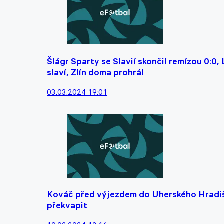
Šlágr Sparty se Slavií skončil remízou 0:0
slaví, Zlín doma prohrál
03.03.2024 19:01
Kováč před výjezdem do Uherského Hradišt
překvapit