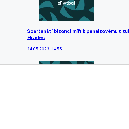
Sparťanští bizonci míří k penaltovému titul
Hradec
14.05.2023 14:55
Třetí derby trefa do Černého? Proč ne, kdy
11.05.2023 17:06