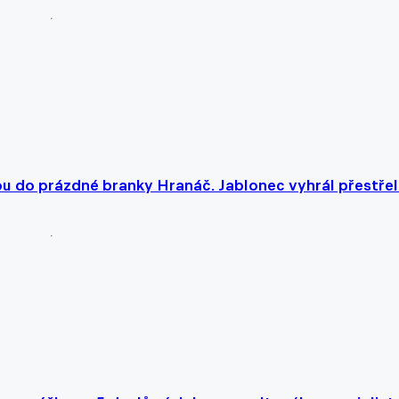
efou do prázdné branky Hranáč. Jablonec vyhrál přestře