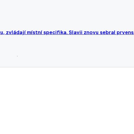
u, zvládají místní specifika. Slavii znovu sebral prvens
ž mu to nepokazí VAR Petřík. Co ale udělal Zelinka?