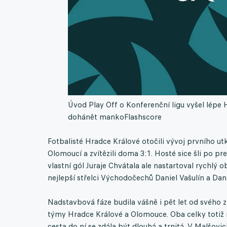
Úvod Play Off o Konferenční ligu vyšel lépe
dohánět manko
Flashscore
Fotbalisté Hradce Králové otočili vývoj prvního ut
Olomoucí a zvítězili doma 3:1. Hosté sice šli po p
vlastní gól Juraje Chvátala ale nastartoval rychlý
nejlepší střelci Východočechů Daniel Vašulín a Dan
Nadstavbová fáze budila vášně i pět let od svého 
týmy Hradce Králové a Olomouce. Oba celky totiž 
cesta do ní se zdála být dlouhá a trnitá. V Malšovi