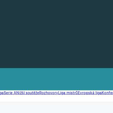
ga
Serie A
Nižší soutěže
Rozhovory
Liga mistrů
Evropská liga
Konfer