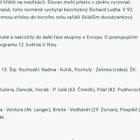
 hřiště na nosítkách. Slovan mohl přesto v závěru vyrovnat.
aluš, toho nicméně vychytal bezchybný Richard Ludha. V 92.
ramnou střelou do horního rohu zařídil Sklářům dvoubrankový
druhé a nakročily do další fáze skupiny o Evropu. O postupujícím
rogramu 12. května U Nisy.
 13. Šíp. Rozhodčí: Radina - Kotík, Pochylý - Zelinka (video). ŽK:
Kučera, Dancák, Horák - P. Juliš (63. Čmelík), Pilař (82. Pudhoroc
- Ventúra (46. Langer), Breite - Vodháněl (29. Zorvan), Pospíšil 
ák.