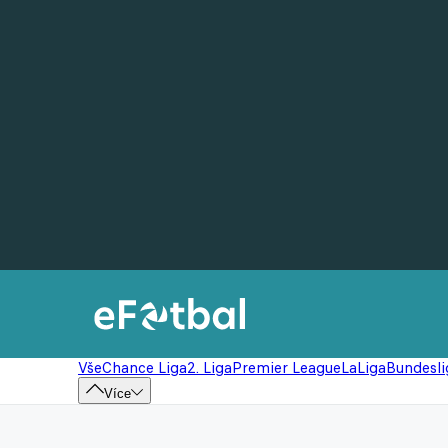
Vše
Chance Liga
2. Liga
Premier League
LaLiga
Bundesli
Více