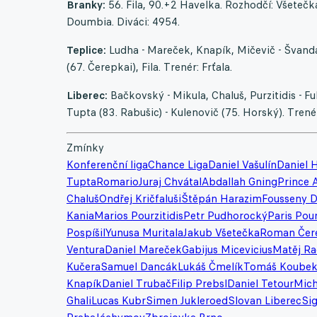
Branky:
56. Fila, 90.+2 Havelka. Rozhodčí: Všetečka 
Doumbia. Diváci: 4954.
Teplice:
Ludha - Mareček, Knapík, Mičevič - Švanda (
(67. Čerepkai), Fila. Trenér: Frťala.
Liberec:
Bačkovský - Mikula, Chaluš, Purzitidis - Fuk
Tupta (83. Rabušic) - Kulenovič (75. Horský). Trenér
Zmínky
Konferenční liga
Chance Liga
Daniel Vašulín
Daniel 
Tupta
Romario
Juraj Chvátal
Abdallah Gning
Prince 
Chaluš
Ondřej Kričfaluši
Štěpán Harazim
Fousseny 
Kania
Marios Pourzitidis
Petr Pudhorocký
Paris Pour
Pospíšil
Yunusa Muritala
Jakub Všetečka
Roman Čer
Ventura
Daniel Mareček
Gabijus Micevicius
Matěj Ra
Kučera
Samuel Dancák
Lukáš Čmelík
Tomáš Koube
Knapík
Daniel Trubač
Filip Prebsl
Daniel Tetour
Mich
Ghali
Lucas Kubr
Simen Jukleroed
Slovan Liberec
Si