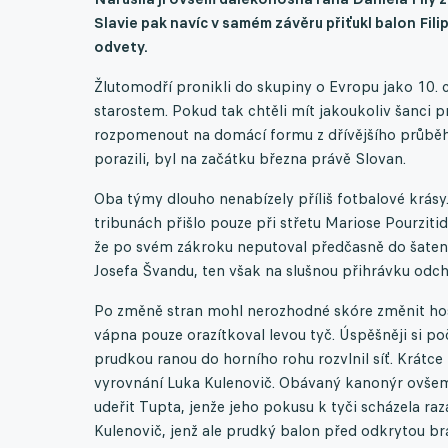
Slavie pak navíc v samém závěru přiťukl balon
Fili
odvety.
Žlutomodří pronikli do skupiny o Evropu jako 10. 
starostem. Pokud tak chtěli mít jakoukoliv šanci pro
rozpomenout na domácí formu z dřívějšího průběh
porazili, byl na začátku března právě Slovan.
Oba týmy dlouho nenabízely příliš fotbalové krásy.
tribunách přišlo pouze při střetu Mariose Pourzit
že po svém zákroku neputoval předčasně do šaten. 
Josefa Švandu, ten však na slušnou přihrávku odc
Po změně stran mohl nerozhodné skóre změnit hostu
vápna pouze orazítkoval levou tyč. Úspěšněji si poč
prudkou ranou do horního rohu rozvlnil síť. Krátc
vyrovnání Luka Kulenovič. Obávaný kanonýr ovšem n
udeřit Tupta, jenže jeho pokusu k tyči scházela ra
Kulenovič, jenž ale prudký balon před odkrytou b