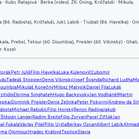
- Kubr, Ratajová - Berka (video). ŽK: Gning, Kričfaluši - Mikula,
86. Radosta), Kričfaluši, Jukl, Labík - Trubač (86. Havelka) - Gn
ala, Prebsl, Tetour (60. Doumbia), Preisler (60. Višinský) - Ghali,
: Kozel.
Horák
Petr Juliš
Filip Havelka
Luka Kulenovič
Ľubomír
Adu
Tadeáš Stoppen
Denis Višinský
Josef Švanda
Richard Ludha
Ma
Doumbia
Mikuláš Konečný
Milosz Matysik
Daniel Fila
Lukáš
zitidis
Ebrima Singhateh
Hugo Backovsky
Jan Vodháněl
Martin
epkai
Dominik Preisler
Denis Zelinka
Peter Pokorný
Andrew da Sil
dosta
Michael Rabušic
Filip Horský
Renzo Radina
Jakub
k
Štěpán Langer
Radim Breite
Filip Zorvan
Pavel Zifčák
Jan
al Fukala
Václav Pilař
Filip Uriča
Berkay Ozcan
Albert Labík
Ahmad
gma Olomouc
Hradec Králové
Teplice
Slavia