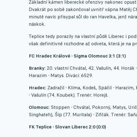
Základní kámen liberecké ofenzivy nakonec opustil
Dvakrát po sobě zakončoval uvnitř vápna Matěj Ch
minutě navíc přisypal sůl do ran Havelka, jenž ná
náskok.
Teplice tedy porazily na vlastní půdě Liberec i po
však definitivně rozhodne až odveta, která je na p
FC Hradec Králové - Sigma Olomouc 3:1 (3:1)
Branky:
20. vlastní Chvátal, 42. Vašulín, 44. Horák -
Harazim - Matys. Diváci: 6529.
Hradec:
Zadražil - Klíma, Kodeš, Spáčil - Harazim, 
- Vašulín (74. Koubek). Trenér: Horejš.
Olomouc:
Stoppen - Chvátal, Pokorný, Matys, Uriča 
Singhateh), Šíp (77. Muritala) - Zifčák. Trenér: Saň
FK Teplice - Slovan Liberec 2:0 (0:0)