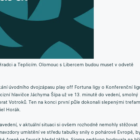
 Hradci a Teplicím. Olomouc s Libercem budou muset v odvetě
kání úvodního dvojzápasu play off Fortuna ligy o Konferenční lig
recizní hlavičce Jáchyma Šípa už ve 13. minutě do vedení, smolný
 obrat Votroků. Ten na konci první půle dokonali slepenými trefam
iel Horák.
zavedení, v aktuální situaci si ovšem rozhodně nemohly stěžovat
navzdory umístění ve středu tabulky snily o pohárové Evropě, b
cké Areně se favorit hledal těžko. Sigma nedávno bodovala na hři