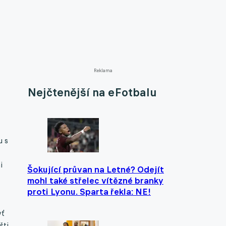
Reklama
Nejčtenější na eFotbalu
u s
i
Šokující průvan na Letné? Odejít
mohl také střelec vítězné branky
proti Lyonu. Sparta řekla: NE!
yť
šti