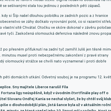
 se sešívanými stala tou jedinou z posledních pěti zápasů.
 kdy si Šíp našel dlouhou pobídku ze zadních pozic a z hranice
becenstvo se záhy dočkalo vyrovnání poté, co si razantní střel
do vlastní sítě Chvátal. Otočku ve skóre dokonal v závěru poločas
pravé tyči. Zaskočená olomoucká defenziva následně znovu propa
ž po přesném přiťuknutí na zadní tyč zamířil Juliš jen těsně mim
0. minutou musel proti nebezpečnému zakončení z pravé strany
ý olomoucký strážce se chvíli nato vyznamenal i proti dobře
h pěti domácích utkání. Odvetný souboj je na programu 12. květ
lice. Sny majitele Liberce narušil Fila
Fortuna ligy neúspěšně, když v úvodním čtvrtfinále play off o
jitel Slovanu
Ondřej
Kania se nechal slyšet, že by chtěl svůj klu
íše o dlouhodobější plán, jistá šance byla už v aktuálním roční
z 56. minuty, ze které vzešel jeho 10. ligový gól v ročníku. Host z