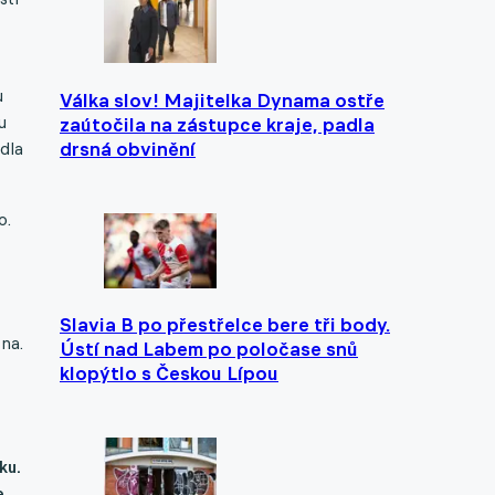
u
Válka slov! Majitelka Dynama ostře
u
zaútočila na zástupce kraje, padla
drsná obvinění
dla
o.
Slavia B po přestřelce bere tři body.
na.
Ústí nad Labem po poločase snů
klopýtlo s Českou Lípou
b
ku.
e