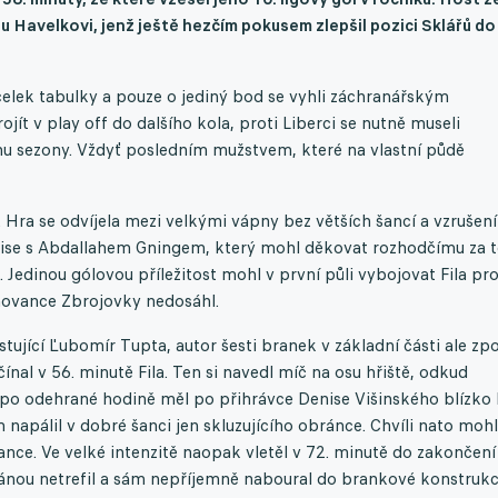
pu
Havelkovi, jenž ještě hezčím pokusem zlepšil pozici Sklářů do
celek tabulky a pouze o jediný bod se vyhli záchranářským
jít v play off do dalšího kola, proti Liberci se nutně museli
u sezony. Vždyť posledním mužstvem, které na vlastní půdě
 Hra se odvíjela mezi velkými vápny bez větších šancí a vzrušení
idise s Abdallahem Gningem, který mohl děkovat rozhodčímu za t
Jedinou gólovou příležitost mohl v první půli vybojovat Fila pr
hovance Zbrojovky nedosáhl.
jící Ľubomír Tupta, autor šesti branek v základní části ale zp
ínal v 56. minutě Fila. Ten si navedl míč na osu hřiště, odkud
e po odehrané hodině měl po přihrávce Denise Višinského blízko 
apálil v dobré šanci jen skluzujícího obránce. Chvíli nato mohl
zance. Ve velké intenzitě naopak vletěl v 72. minutě do zakončení
ránou netrefil a sám nepříjemně naboural do brankové konstrukc