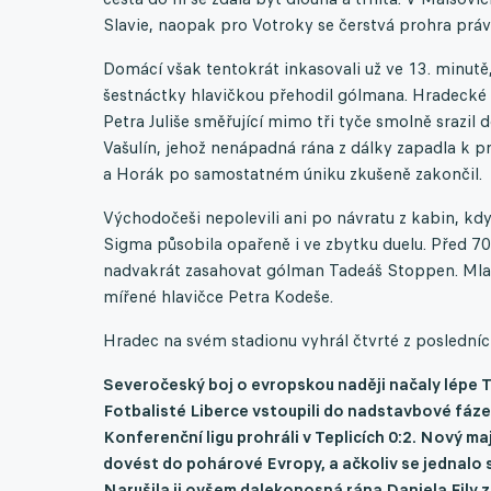
Slavie, naopak pro Votroky se čerstvá prohra právě
Domácí však tentokrát inkasovali už ve 13. minutě,
šestnáctky hlavičkou přehodil gólmana. Hradecké o
Petra Juliše směřující mimo tři tyče smolně srazil 
Vašulín, jehož nenápadná rána z dálky zapadla k 
a Horák po samostatném úniku zkušeně zakončil.
Východočeši nepolevili ani po návratu z kabin, kdy
Sigma působila opařeně i ve zbytku duelu. Před 7
nadvakrát zasahovat gólman Tadeáš Stoppen. Mlad
mířené hlavičce Petra Kodeše.
Hradec na svém stadionu vyhrál čtvrté z posledníc
Severočeský boj o evropskou naději načaly lépe Tep
Fotbalisté Liberce vstoupili do nadstavbové fáze 
Konferenční ligu prohráli v Teplicích
0:2
. Nový ma
dovést do pohárové Evropy, a ačkoliv se jednalo sp
Narušila ji ovšem dalekonosná rána
Daniela
Fily 