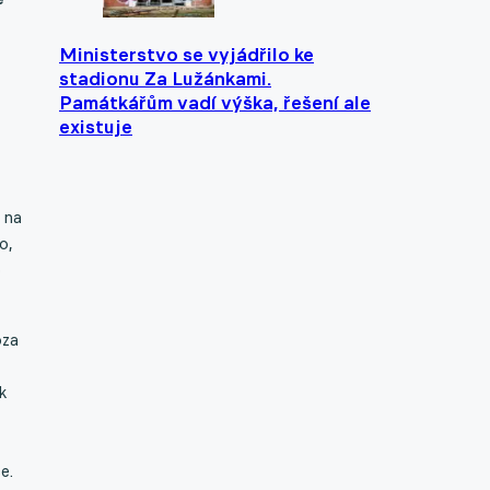
Ministerstvo se vyjádřilo ke
stadionu Za Lužánkami.
Památkářům vadí výška, řešení ale
existuje
 na
o,
o
oza
k
e.