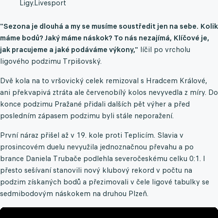
Ligy.
Livesport
"Sezona je dlouhá a my se musíme soustředit jen na sebe. Kolik
máme bodů? Jaký máme náskok? To nás nezajímá, Klíčové je,
jak pracujeme a jaké podáváme výkony,"
líčil po vrcholu
ligového podzimu Trpišovský.
Dvě kola na to vršovický celek remizoval s Hradcem Králové,
ani překvapivá ztráta ale červenobílý kolos nevyvedla z míry. Do
konce podzimu Pražané přidali dalších pět výher a před
posledním zápasem podzimu byli stále neporažení.
První náraz přišel až v 19. kole proti Teplicím. Slavia v
prosincovém duelu nevyužila jednoznačnou převahu a po
brance Daniela Trubače podlehla severočeskému celku 0:1. I
přesto sešívaní stanovili nový klubový rekord v počtu na
podzim získaných bodů a přezimovali v čele ligové tabulky se
sedmibodovým náskokem na druhou Plzeň.