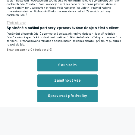
vašich nastavení nebo odvolání souhlasu, a to kliknutím na odkaz „Předvolby ochrany
osobních údajů“ v dolní části webových stránek nebo případně na plovoucí ikonu v
levém dolním rohu webových stránek. Vaše nastavení se uplatní v rámci našeho
Internetová stránka. Podrobnější informace najdete v našich Zásadách ochrany
osobních údajů.
Třetí strany
Statistiky utkání.
Opta by Stats Perform
Společně s našimi partnery zpracováváme údaje s tímto cílem:
Používání přesných údajů o zeměpisné poloze. Aktivní vyhledávání identifikačních
údajů v rámci specifických vlastností zařízení. Ukládání a/nebo přístup k informacím v
Silné jádro a nové opory
zařízení. Personalizovaná reklama a obsah, měření reklam a obsahu, průzkum publika a
rozvoj služeb.
Seznam partnerů (dodavatelů)
Přesuneme se na chvíli na druhý břeh Vltavy. Šampion z Letné
přišel po minulé sezoně o strůjce úspěchů Briana Priskeho,
Souhlasím
kapitána Ladislava Krejčího a na podzim odešel i hnací motor
Jan Kuchta. Tým to minimálně na domácí scéně poznamenalo. I
Zamítnout vše
proto, že se nepodařilo tři osobnosti na hřišti či v kabině
adekvátně nahradit.
Spravovat předvolby
Slavia pochopila, že musí mít silné jádro a najít nové opory.
Reklama
Realita? Těžko byste hledali v lize tým, který má v kádru více
osobností. Co řada, to zvučné jméno. Nákupem Tomáše
Chorého postavili v Edenu vysoce odolné mužstvo. V zimě navíc
zareagovala a přivedlo jedno z nejlepších křídel v lize Vasila
Zavřít rekl