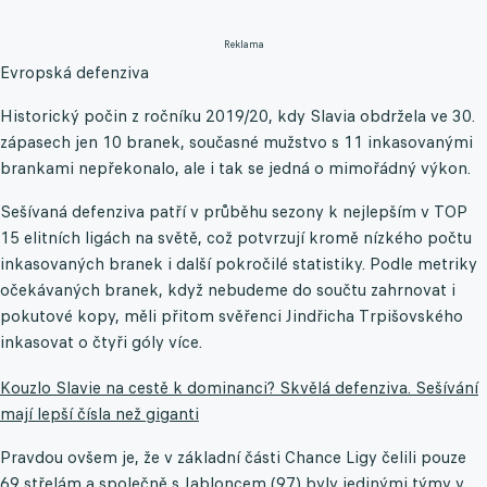
Reklama
Evropská defenziva
Historický počin z ročníku 2019/20, kdy Slavia obdržela ve 30.
zápasech jen 10 branek, současné mužstvo s 11 inkasovanými
brankami nepřekonalo, ale i tak se jedná o mimořádný výkon.
Sešívaná defenziva patří v průběhu sezony k nejlepším v TOP
15 elitních ligách na světě, což potvrzují kromě nízkého počtu
inkasovaných branek i další pokročilé statistiky. Podle metriky
očekávaných branek, když nebudeme do součtu zahrnovat i
pokutové kopy, měli přitom svěřenci Jindřicha Trpišovského
inkasovat o čtyři góly více.
Kouzlo Slavie na cestě k dominanci? Skvělá defenziva. Sešívání
mají lepší čísla než giganti
Pravdou ovšem je, že v základní části Chance Ligy čelili pouze
69 střelám a společně s Jabloncem (97) byly jedinými týmy v