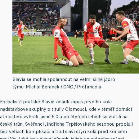
Slavia se mohla spolehnout na velmi silné jádro
týmu.
Michal Beranek / CNC / Profimedia
Fotbalisté pražské Slavie zvládli zápas prvního kola
nadstavbové skupiny o titul v Olomouci, kde v téměř domácí
atmosféře vyhráli jasně 5:0 a po čtyřech letech se vrátili na
český trůn. Svěřenci Jindřicha Trpišovského sezonou propluli
bez větších komplikací a titul slaví čtyři kola před koncem
soutěže. Jaké jsou hlavní důvody jejich suverénního tažení