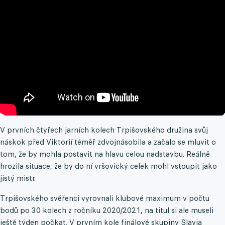
V prvních čtyřech jarních kolech Trpišovského družina svůj
náskok před Viktorií téměř zdvojnásobila a začalo se mluvit o
tom, že by mohla postavit na hlavu celou nadstavbu. Reálně
hrozila situace, že by do ní vršovický celek mohl vstoupit jako
jistý mistr.
Trpišovského svěřenci vyrovnali klubové maximum v počtu
bodů po 30 kolech z ročníku 2020/2021, na titul si ale museli
ještě týden počkat. V prvním kole finálové skupiny Slavia