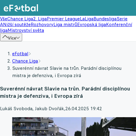
Vše
Chance Liga
2. Liga
Premier League
LaLiga
Bundesliga
Serie
A
Nižší soutěže
Rozhovory
Liga mistrů
Evropská liga
Konferenční
liga
Mistrovství světa
Více
eFotbal
Chance Liga
Suverénní návrat Slavie na trůn. Parádní disciplínou
mistra je defenziva, i Evropa zírá
Suverénní návrat Slavie na trůn. Parádní disciplínou
mistra je defenziva, i Evropa zírá
Lukáš Svoboda, Jakub Dvořák
,
26.04.2025 19:42