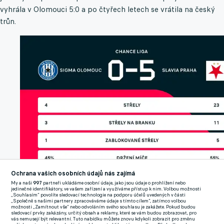
vyhrála v Olomouci 5:0 a po čtyřech letech se vrátila na český
trůn.
Ochrana vašich osobních údajů nás zajímá
My a naši
997
partneři ukládáme osobní údaje, jako jsou údaje o prohlížení nebo
jedinečné identifikátory, ve vašem zařízení a využíváme přístup k nim. Volbou možnosti
„Souhlasím“ povolíte sledovací technologie na podporu účelů uvedených v části
„Společně s našimi partnery zpracováváme údaje s tímto cílem“, zatímco volbou
možnosti „Zamítnout vše“ nebo odvoláním svého souhlasu je zakážete. Pokud budou
sledovací prvky zakázány, určitý obsah a reklamy, které se vám budou zobrazovat, pro
vás nemusejí být relevantní. Tuto nabídku můžete znovu kdykoli zobrazit pro změnu