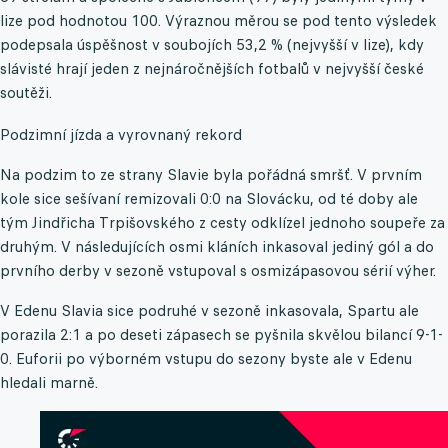
lize pod hodnotou 100. Výraznou měrou se pod tento výsledek
podepsala úspěšnost v soubojích 53,2 % (nejvyšší v lize), kdy
slávisté hrají jeden z nejnáročnějších fotbalů v nejvyšší české
soutěži.
Podzimní jízda a vyrovnaný rekord
Na podzim to ze strany Slavie byla pořádná smršť. V prvním
kole sice sešívaní remizovali 0:0 na Slovácku, od té doby ale
tým Jindřicha Trpišovského z cesty odklízel jednoho soupeře za
druhým. V následujících osmi kláních inkasoval jediný gól a do
prvního derby v sezoně vstupoval s osmizápasovou sérií výher.
V Edenu Slavia sice podruhé v sezoně inkasovala, Spartu ale
porazila 2:1 a po deseti zápasech se pyšnila skvělou bilancí 9-1-
0. Euforii po výborném vstupu do sezony byste ale v Edenu
hledali marně.