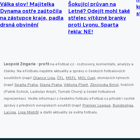
Válka slov! Majitelka
Šokující průvan na
k
Dynama ostře zaútočila
Letné? Odejít mohl také
s
na zástupce kraje, padla
střelec vítězné branky
drsná obvinění
proti Lyonu. Sparta
řekla: NE!
Leopold Zingerle - profil
na eFotbal.cz - rozhovory, komentáře, analýzy a
články. Na eFotbalu najdete aktuality a zprávy o českých fotbalových
soutěžích (např.
Chance Liga
,
ČFL
,
MSFL
,
MOL Cup
), domácích týmech
(např.
Sparta Praha
,
Slavia Praha
,
Viktoria Plzeň
,
Zbrojovka Brno
), hráčích
(Patrik Schick, Ladislav Krejčí, Tomáš Chorý) a české fotbalové
reprezentaci. Vedle informací z českého fotbalu eFotbal.cz přináší i rychlé
zprávy z předních evropských soutěží (např.
Premier League
,
Bundesliga
,
LaLiga
,
Liga Mistrů
) a další aktuality ze světa fotbalu.