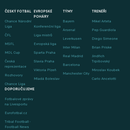
ČESKÝ FOTBAL
EVROPSKÉ
TÝMY
TRENÉŘI
POHÁRY
Chance Národní
Bayern
Mikel Arteta
Liga
Konferenční liga
Arsenal
Pep Guardiola
ČFL
Liga mistrů
Leverkusen
Diego Simeone
MSFL
Evropská liga
Inter Milan
Brian Priske
MOL Cup
Sparta Praha
Real Madrid
Jindřich
Česká
Slavia Praha
Trpišovský
Barcelona
reprezentace
Viktoria Plzeň
Miroslav Koubek
Manchester City
Rozhovory
Mladá Boleslav
Carlo Ancelotti
Chance Liga
DOPORUČUJEME
Fotbalové zprávy
na Livesportu
Eurofotbal.cz
Tribal Football -
Football News