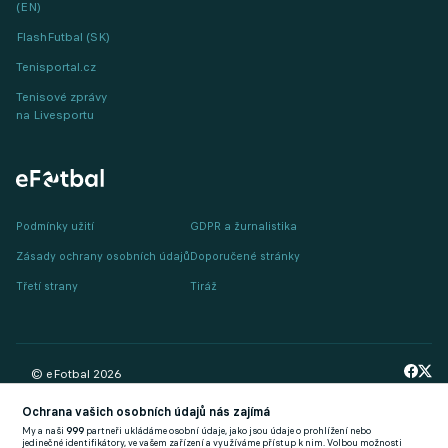
(EN)
FlashFutbal (SK)
Tenisportal.cz
Tenisové zprávy
na Livesportu
Podmínky užití
GDPR a žurnalistika
Zásady ochrany osobních údajů
Doporučené stránky
Třetí strany
Tiráž
© eFotbal
2026
Ochrana vašich osobních údajů nás zajímá
My a naši
999
partneři ukládáme osobní údaje, jako jsou údaje o prohlížení nebo
jedinečné identifikátory, ve vašem zařízení a využíváme přístup k nim. Volbou možnosti