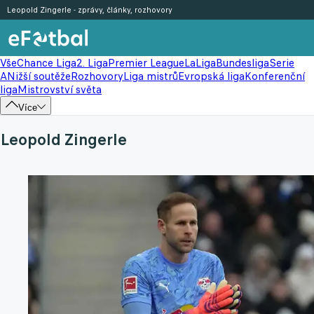
Leopold Zingerle - zprávy, články, rozhovory
Vše
Chance Liga
2. Liga
Premier League
LaLiga
Bundesliga
Serie
A
Nižší soutěže
Rozhovory
Liga mistrů
Evropská liga
Konferenční
liga
Mistrovství světa
Více
Leopold Zingerle