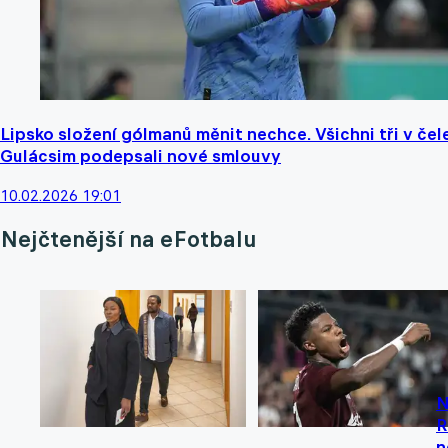
Lipsko složení gólmanů měnit nechce. Všichni tři v čel
Gulácsim podepsali nové smlouvy
10.02.2026 19:01
Nejčtenější na eFotbalu
N
R
n