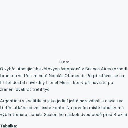
Reklama
O výhře úřadujících světových šampionů v Buenos Aires rozhodl
brankou ve třetí minutě Nicolás Otamendi. Po přestávce se na
hřiště dostal i hvězdný Lionel Messi, který při návratu po
zranění dvakrát trefil tyč.
Argentinci v kvalifikaci jako jediní ještě nezaváhali a navíc i ve
třetím utkání udrželi čisté konto. Na prvním místě tabulky má
výběr trenéra Lionela Scaloniho náskok dvou bodů před Brazílií.
Tabulka: