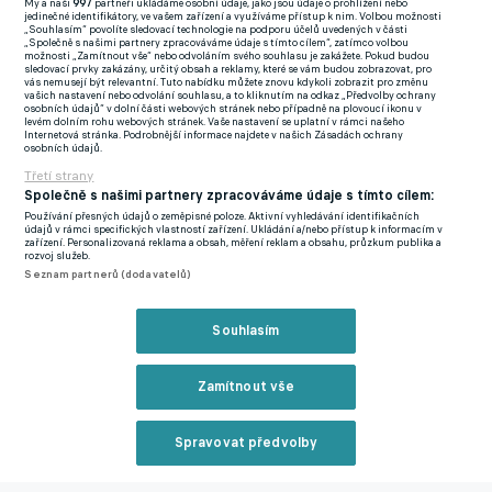
My a naši
997
partneři ukládáme osobní údaje, jako jsou údaje o prohlížení nebo
jedinečné identifikátory, ve vašem zařízení a využíváme přístup k nim. Volbou možnosti
„Souhlasím“ povolíte sledovací technologie na podporu účelů uvedených v části
Zmínky
„Společně s našimi partnery zpracováváme údaje s tímto cílem“, zatímco volbou
možnosti „Zamítnout vše“ nebo odvoláním svého souhlasu je zakážete. Pokud budou
Mistrovství světa
Division 1
Kendry Paez
Darwin Nunez
Nicolas
sledovací prvky zakázány, určitý obsah a reklamy, které se vám budou zobrazovat, pro
vás nemusejí být relevantní. Tuto nabídku můžete znovu kdykoli zobrazit pro změnu
Otamendi
Lionel Messi
Eduard Bello
Gabriela Šlajsová
Gustavo
vašich nastavení nebo odvolání souhlasu, a to kliknutím na odkaz „Předvolby ochrany
osobních údajů“ v dolní části webových stránek nebo případně na plovoucí ikonu v
Neffa
James Rodriguez
Rodrigo Ramallo
Ollie Watkins
Diego
levém dolním rohu webových stránek. Vaše nastavení se uplatní v rámci našeho
Internetová stránka. Podrobnější informace najdete v našich Zásadách ochrany
Alfonso Valdes Contreras
Ruben Vargas
Matheus
osobních údajů.
Uribe
Venezuela
Argentina
Brazílie
Paraguay
Ekvádor
Bolívie
Peru
Ur
Třetí strany
Společně s našimi partnery zpracováváme údaje s tímto cílem:
del Valle
Používání přesných údajů o zeměpisné poloze. Aktivní vyhledávání identifikačních
údajů v rámci specifických vlastností zařízení. Ukládání a/nebo přístup k informacím v
zařízení. Personalizovaná reklama a obsah, měření reklam a obsahu, průzkum publika a
Nejčtenější na eFotbalu
rozvoj služeb.
Seznam partnerů (dodavatelů)
Souhlasím
Zamítnout vše
N
Spravovat předvolby
k
Reklama
r