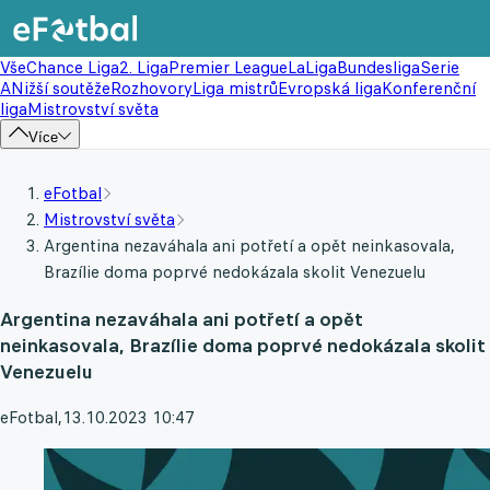
Vše
Chance Liga
2. Liga
Premier League
LaLiga
Bundesliga
Serie
A
Nižší soutěže
Rozhovory
Liga mistrů
Evropská liga
Konferenční
liga
Mistrovství světa
Více
eFotbal
Mistrovství světa
Argentina nezaváhala ani potřetí a opět neinkasovala,
Brazílie doma poprvé nedokázala skolit Venezuelu
Argentina nezaváhala ani potřetí a opět
neinkasovala, Brazílie doma poprvé nedokázala skolit
Venezuelu
eFotbal
,
13.10.2023 10:47