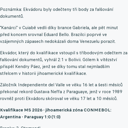
Poznámka: Ekvádoru byly odečteny tři body za falšování
dokumentů.
"Kanárci" v Cuiabě vedli díky brance Gabriela, ale pět minut
před koncem srovnal Eduard Bello. Brazilci poprvé ve
vzájemných zápasech nedokázali doma Venezuelu porazit.
Ekvádor, který do kvalifikace vstoupil s tříbodovým odečtem za
falšování dokumentů, vyhrál 2:1 v Bolívii. Gólem k vítězství
přispěl Kendry Páez, jenž se díky tomu stal nejmladším
střelcem v historii jihoamerické kvalifikace.
Záložník Independiente del Valle ve věku 16 let a šesti měsíců
překonal rekord Gustava Neffa z Paraguaye, jenž v roce 1989
rovněž proti Ekvádoru skóroval ve věku 17 let a 10 měsíců.
Kvalifikace MS 2026 - jihoamerická zóna CONMEBOL:
Argentina - Paraguay 1:0 (1:0)