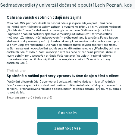
Sedmadvacetiletý univerzál dočasně opouští Lech Poznaň, kde
neměl herní vytížení a hrál dokonce až třetí polskou ligu a
Ochrana vašich osobních údajů nás zajímá
přesunuje se na hostování do konce sezony do Viktorie Plzeň,
My a naši
999
partneři ukládáme osobní údaje, jako jsou údaje o prohlížení nebo
která stále ještě rozdýchává pohárové vyřazení od CSKA Sofia.
jedinečné identifikátory, ve vašem zařízení a využíváme přístup k nim. Volbou možnosti
„Souhlasím“ povolíte sledovací technologie na podporu účelů uvedených v části
„Společně s našimi partnery zpracováváme údaje s tímto cílem“, zatímco volbou
"Zklamání z vyřazení je pro všechny z nás obrovské, nicméně je
možnosti „Zamítnout vše“ nebo odvoláním svého souhlasu je zakážete. Pokud budou
sledovací prvky zakázány, určitý obsah a reklamy, které se vám budou zobrazovat, pro
potřeba rychle mobilizovat síly a soustředit se na domácí
vás nemusejí být relevantní. Tuto nabídku můžete znovu kdykoli zobrazit pro změnu
vašich nastavení nebo odvolání souhlasu, a to kliknutím na odkaz „Předvolby ochrany
soutěž. Jsem rád, že se nám podařilo najít náhradu za Adriela Ba
osobních údajů“ v dolní části webových stránek nebo případně na plovoucí ikonu v
levém dolním rohu webových stránek. Vaše nastavení se uplatní v rámci našeho
Louu, kterým je právě Honza Sýkora. Jde o rychlonohého hráče,
Internetová stránka. Podrobnější informace najdete v našich Zásadách ochrany
osobních údajů.
který je zároveň velmi univerzální a měl by nám pomoci. Navíc
Třetí strany
jde o hráče, který působil v našem klubu v mládeži a nyní se k
Společně s našimi partnery zpracováváme údaje s tímto cílem:
nám vrací,“ pronesl na webu fcviktoria.cz první muž
Používání přesných údajů o zeměpisné poloze. Aktivní vyhledávání identifikačních
údajů v rámci specifických vlastností zařízení. Ukládání a/nebo přístup k informacím v
západočeského klubu Adolf Šádek.
zařízení. Personalizovaná reklama a obsah, měření reklam a obsahu, průzkum publika a
rozvoj služeb.
Seznam partnerů (dodavatelů)
Sýkora v minulosti prošel také Brnem, Libercem či Jabloncem a
v české lize je k tomuto datu na 19 brankách a 17 asistencích, s
Souhlasím
tím, že v evropských pohárech odehrál 33 zápasů a na
mezinárodním poli přidal 10 vystoupení.
Zamítnout vše