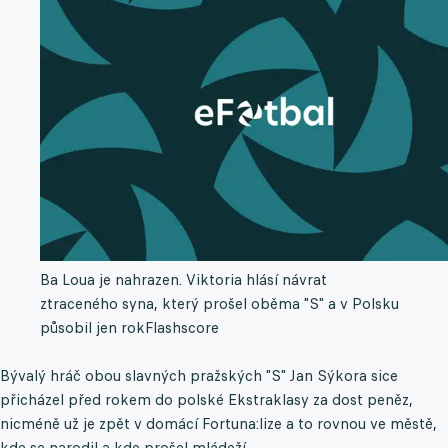
Ba Loua je nahrazen. Viktoria hlásí návrat
ztraceného syna, který prošel oběma "S" a v Polsku
působil jen rok
Flashscore
Bývalý hráč obou slavných pražských "S" Jan Sýkora sice
přicházel před rokem do polské Ekstraklasy za dost peněz,
nicméně už je zpět v domácí Fortuna:lize a to rovnou ve městě,
kde se narodil a kde prošel mládeží.