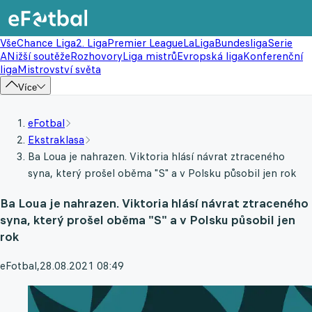
Vše
Chance Liga
2. Liga
Premier League
LaLiga
Bundesliga
Serie
A
Nižší soutěže
Rozhovory
Liga mistrů
Evropská liga
Konferenční
liga
Mistrovství světa
Více
eFotbal
Ekstraklasa
Ba Loua je nahrazen. Viktoria hlásí návrat ztraceného
syna, který prošel oběma "S" a v Polsku působil jen rok
Ba Loua je nahrazen. Viktoria hlásí návrat ztraceného
syna, který prošel oběma "S" a v Polsku působil jen
rok
eFotbal
,
28.08.2021 08:49