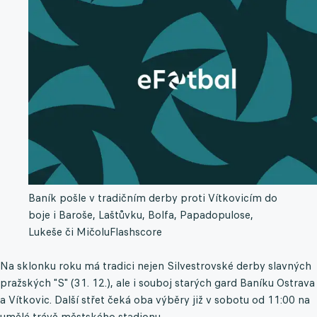
Baník pošle v tradičním derby proti Vítkovicím do
boje i Baroše, Laštůvku, Bolfa, Papadopulose,
Lukeše či Mičolu
Flashscore
Na sklonku roku má tradici nejen Silvestrovské derby slavných
pražských "S" (31. 12.), ale i souboj starých gard Baníku Ostrava
a Vítkovic. Další střet čeká oba výběry již v sobotu od 11:00 na
umělé trávě městského stadionu.