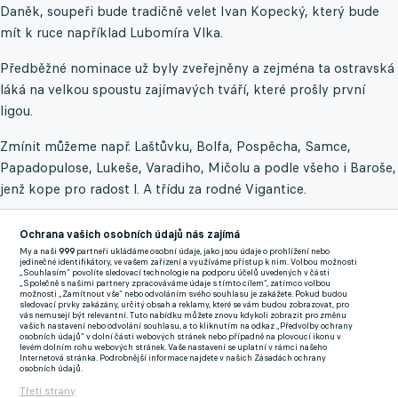
Daněk, soupeři bude tradičně velet Ivan Kopecký, který bude
mít k ruce například Lubomíra Vlka.
Předběžné nominace už byly zveřejněny a zejména ta ostravská
láká na velkou spoustu zajímavých tváří, které prošly první
ligou.
Zmínit můžeme např. Laštůvku, Bolfa, Pospěcha, Samce,
Papadopulose, Lukeše, Varadiho, Mičolu a podle všeho i Baroše,
jenž kope pro radost I. A třídu za rodné Vigantice.
Absentovat by neměl ani někdejší respektovaný stoper a držitel
Ochrana vašich osobních údajů nás zajímá
zlaté medaile z Letních olympijských her v Moskvě Libor
My a naši
999
partneři ukládáme osobní údaje, jako jsou údaje o prohlížení nebo
jedinečné identifikátory, ve vašem zařízení a využíváme přístup k nim. Volbou možnosti
Radimec, jenž svého času válel nejen v Ostravě, ale i ve Vídni. V
„Souhlasím“ povolíte sledovací technologie na podporu účelů uvedených v části
„Společně s našimi partnery zpracováváme údaje s tímto cílem“, zatímco volbou
první československé lize slavil v letech 1976 až 1981 hned tři
možnosti „Zamítnout vše“ nebo odvoláním svého souhlasu je zakážete. Pokud budou
sledovací prvky zakázány, určitý obsah a reklamy, které se vám budou zobrazovat, pro
tituly.
vás nemusejí být relevantní. Tuto nabídku můžete znovu kdykoli zobrazit pro změnu
vašich nastavení nebo odvolání souhlasu, a to kliknutím na odkaz „Předvolby ochrany
osobních údajů“ v dolní části webových stránek nebo případně na plovoucí ikonu v
Dnešní generace hráčů potřebuje tvrdou ruku, tvrdí kouč
levém dolním rohu webových stránek. Vaše nastavení se uplatní v rámci našeho
Internetová stránka. Podrobnější informace najdete v našich Zásadách ochrany
úspěšné opavské rezervy Pospěch
osobních údajů.
"Věřím, že omluvenek bude co nejméně, ale jisté je, že fanoušci
Třetí strany