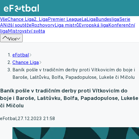
Vše
Chance Liga
2. Liga
Premier League
LaLiga
Bundesliga
Serie
A
Nižší soutěže
Rozhovory
Liga mistrů
Evropská liga
Konferenční
liga
Mistrovství světa
Více
eFotbal
Chance Liga
Baník pošle v tradičním derby proti Vítkovicím do boje i
Baroše, Laštůvku, Bolfa, Papadopulose, Lukeše či Mičolu
Baník pošle v tradičním derby proti Vítkovicím do
boje i Baroše, Laštůvku, Bolfa, Papadopulose, Lukeše
či Mičolu
eFotbal
,
27.12.2023 21:58