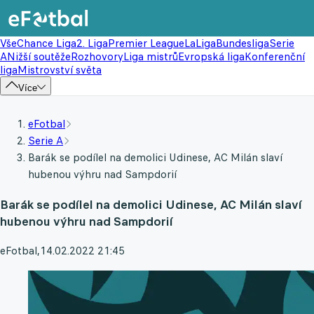
Vše
Chance Liga
2. Liga
Premier League
LaLiga
Bundesliga
Serie
A
Nižší soutěže
Rozhovory
Liga mistrů
Evropská liga
Konferenční
liga
Mistrovství světa
Více
eFotbal
Serie A
Barák se podílel na demolici Udinese, AC Milán slaví
hubenou výhru nad Sampdorií
Barák se podílel na demolici Udinese, AC Milán slaví
hubenou výhru nad Sampdorií
eFotbal
,
14.02.2022 21:45