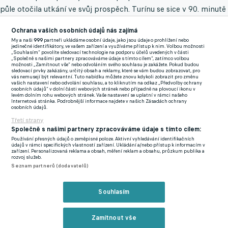
půle otočila utkání ve svůj prospěch. Turínu se sice v 90. minutě
povedlo vyrovnat, ale Belottiho gól nakonec nebyl uznán pro
Ochrana vašich osobních údajů nás zajímá
ofsajd. Za Turín nastoupil v 71. minutě i stoper David Zima.
My a naši
999
partneři ukládáme osobní údaje, jako jsou údaje o prohlížení nebo
jedinečné identifikátory, ve vašem zařízení a využíváme přístup k nim. Volbou možnosti
Milánské AC poslal na San Siru v utkání proti Sampdorii do
„Souhlasím“ povolíte sledovací technologie na podporu účelů uvedených v části
„Společně s našimi partnery zpracováváme údaje s tímto cílem“, zatímco volbou
vedení již v osmé minutě Leao. Nakonec tato jediná trefa
možnosti „Zamítnout vše“ nebo odvoláním svého souhlasu je zakážete. Pokud budou
sledovací prvky zakázány, určitý obsah a reklamy, které se vám budou zobrazovat, pro
stačila, aby tradiční italský gigant slavil zisk tří bodů. Zatímco
vás nemusejí být relevantní. Tuto nabídku můžete znovu kdykoli zobrazit pro změnu
vašich nastavení nebo odvolání souhlasu, a to kliknutím na odkaz „Předvolby ochrany
Empoli s Cagliari a Janov se Salernitanou si body dělily za
osobních údajů“ v dolní části webových stránek nebo případně na plovoucí ikonu v
levém dolním rohu webových stránek. Vaše nastavení se uplatní v rámci našeho
remízy 1:1, Hallas si vyšlápl na Udinese. Na vysoké výhře 4:0 se
Internetová stránka. Podrobnější informace najdete v našich Zásadách ochrany
osobních údajů.
podílel v první půli také český reprezentant Antonín Barák.
Třetí strany
Společně s našimi partnery zpracováváme údaje s tímto cílem:
V posledním utkání kola pak během pondělí Fiorentina urvala
Používání přesných údajů o zeměpisné poloze. Aktivní vyhledávání identifikačních
údajů v rámci specifických vlastností zařízení. Ukládání a/nebo přístup k informacím v
tři body proti Spezii, když sice nejprve Piatek neproměnil
zařízení. Personalizovaná reklama a obsah, měření reklam a obsahu, průzkum publika a
rozvoj služeb.
penaltu, nicméně ještě v prvním poločase dokázal přiklonit
Seznam partnerů (dodavatelů)
vedení na stranu Fialek. V poločase druhém pak nejprve sice
domácí srovnali, nakonec se ale radovali hosté, když Amrabat
Souhlasím
minutu před koncem základní hrací doby trefil roh brány.
Serie A, 25. kolo:
Zamítnout vše