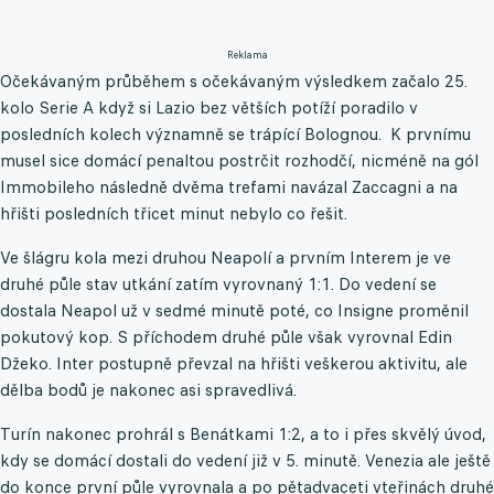
Reklama
Očekávaným průběhem s očekávaným výsledkem začalo 25.
kolo Serie A když si Lazio bez větších potíží poradilo v
posledních kolech významně se trápící Bolognou. K prvnímu
musel sice domácí penaltou postrčit rozhodčí, nicméně na gól
Immobileho následně dvěma trefami navázal Zaccagni a na
hřišti posledních třicet minut nebylo co řešit.
Ve šlágru kola mezi druhou Neapolí a prvním Interem je ve
druhé půle stav utkání zatím vyrovnaný 1:1. Do vedení se
dostala Neapol už v sedmé minutě poté, co Insigne proměnil
pokutový kop. S příchodem druhé půle však vyrovnal Edin
Džeko. Inter postupně převzal na hřišti veškerou aktivitu, ale
dělba bodů je nakonec asi spravedlivá.
Turín nakonec prohrál s Benátkami 1:2, a to i přes skvělý úvod,
kdy se domácí dostali do vedení již v 5. minutě. Venezia ale ještě
do konce první půle vyrovnala a po pětadvaceti vteřinách druhé