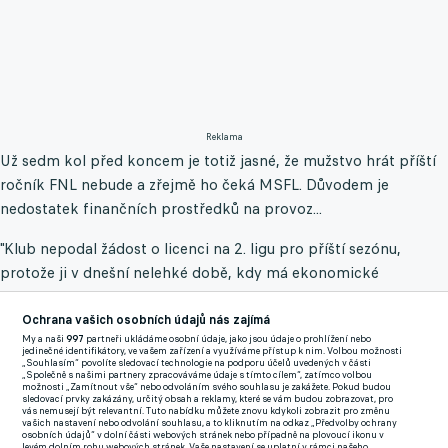
Reklama
Už sedm kol před koncem je totiž jasné, že mužstvo hrát příští
ročník FNL nebude a zřejmě ho čeká MSFL. Důvodem je
nedostatek finančních prostředků na provoz...
"Klub nepodal žádost o licenci na 2. ligu pro příští sezónu,
protože ji v dnešní nelehké době, kdy má ekonomické
problémy řada firem, není schopen finančně zabezpečit. Bez
vstupu seriózního investora a jeho přínosu do rozpočtu je 2. liga
Ochrana vašich osobních údajů nás zajímá
My a naši
997
partneři ukládáme osobní údaje, jako jsou údaje o prohlížení nebo
pro Blansko finančně moc velkým soustem. Na 2. ligu je třeba
jedinečné identifikátory, ve vašem zařízení a využíváme přístup k nim. Volbou možnosti
„Souhlasím“ povolíte sledovací technologie na podporu účelů uvedených v části
částka několikanásobně větší než 150 tisíc eur. Tato situace nás
„Společně s našimi partnery zpracováváme údaje s tímto cílem“, zatímco volbou
možnosti „Zamítnout vše“ nebo odvoláním svého souhlasu je zakážete. Pokud budou
velice mrzí. I s ohledem na výkony hráčů jsme se snažili udělat
sledovací prvky zakázány, určitý obsah a reklamy, které se vám budou zobrazovat, pro
vás nemusejí být relevantní. Tuto nabídku můžete znovu kdykoli zobrazit pro změnu
maximum pro to, aby druholigová účast Blanska měla jiný
vašich nastavení nebo odvolání souhlasu, a to kliknutím na odkaz „Předvolby ochrany
osobních údajů“ v dolní části webových stránek nebo případně na plovoucí ikonu v
konec. V současné chvíli ale nevidíme jiné řešení. Fanoušky
levém dolním rohu webových stránek. Vaše nastavení se uplatní v rámci našeho