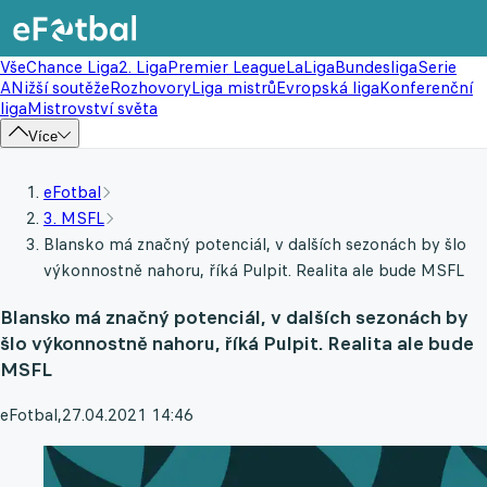
Vše
Chance Liga
2. Liga
Premier League
LaLiga
Bundesliga
Serie
A
Nižší soutěže
Rozhovory
Liga mistrů
Evropská liga
Konferenční
liga
Mistrovství světa
Více
eFotbal
3. MSFL
Blansko má značný potenciál, v dalších sezonách by šlo
výkonnostně nahoru, říká Pulpit. Realita ale bude MSFL
Blansko má značný potenciál, v dalších sezonách by
šlo výkonnostně nahoru, říká Pulpit. Realita ale bude
MSFL
eFotbal
,
27.04.2021 14:46