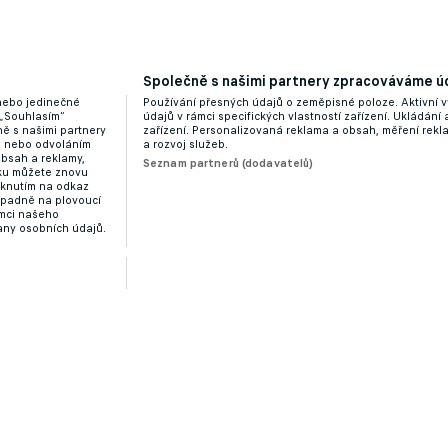
Společně s našimi partnery zpracováváme úd
 nebo jedinečné
Používání přesných údajů o zeměpisné poloze. Aktivní v
 „Souhlasím“
údajů v rámci specifických vlastností zařízení. Ukládání 
ě s našimi partnery
zařízení. Personalizovaná reklama a obsah, měření rek
“ nebo odvoláním
a rozvoj služeb.
obsah a reklamy,
Seznam partnerů (dodavatelů)
dku můžete znovu
liknutím na odkaz
ípadně na plovoucí
ámci našeho
any osobních údajů.