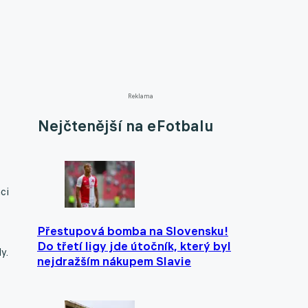
Reklama
Nejčtenější na eFotbalu
ci
Přestupová bomba na Slovensku!
Do třetí ligy jde útočník, který byl
y.
nejdražším nákupem Slavie