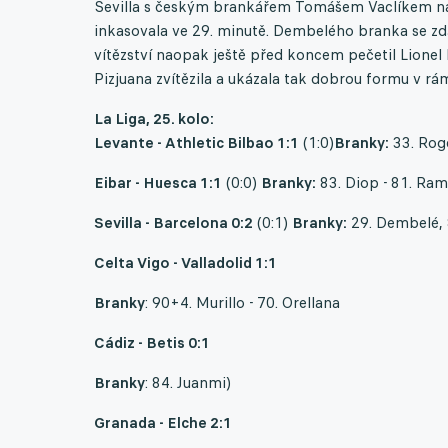
Sevilla s českým brankářem Tomášem Vaclíkem na
inkasovala ve 29. minutě. Dembelého branka se zdá
vítězství naopak ještě před koncem pečetil Lionel 
Pizjuana zvítězila a ukázala tak dobrou formu v rám
La Liga, 25. kolo:
Levante - Athletic Bilbao 1:1
(1:0)
Branky:
33. Roge
Eibar - Huesca 1:1
(0:0)
Branky:
83. Diop - 81. Ram
Sevilla - Barcelona 0:2
(0:1)
Branky:
29. Dembelé, 
Celta Vigo - Valladolid 1:1
Branky
: 90+4. Murillo - 70. Orellana
Cádiz - Betis 0:1
Branky
: 84. Juanmi)
Granada - Elche 2:1