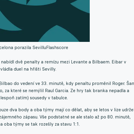
celona porazila Sevillu
Flashscore
nabídl dvě penalty a remízu mezi Levante a Bilbaem. Eibar v
ádla duel na hřišti Sevilly.
Bilbao do vedení ve 33. minutě, kdy penaltu proměnil Roger. Šan
ao, za které se nemýlil Raul Garcia. Ze hry tak branka nepadla a
(alespoň zatím) sousedy v tabulce.
uze dva body a oba týmy mají co dělat, aby se letos v lize udržel
zájemného zápasu. Vše podstatné se ale stalo až po 80. minutě,
 a oba týmy se tak rozešly za stavu 1:1.