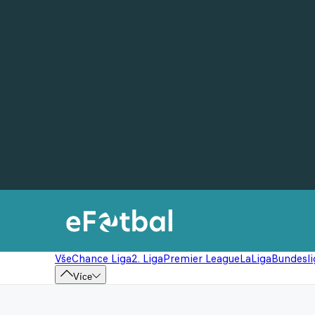
Vše
Chance Liga
2. Liga
Premier League
LaLiga
Bundesli
Více