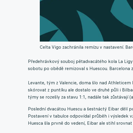
Celta Vigo zachránila remízu v nastavení. Bar
Předehrávkový souboj pětadvacátého kola La Ligy 
sobotu po obědě remizoval s Huescou. Barcelona zvl
Levante, tým z Valencie, doma šlo nad Athleticem 
skórovat z puntíku ale dostalo ve druhé půli i Bilb
týmy se rozešly za stavu 1:1, nadále tak zůstávají 
Poslední dvacátou Huescu a šestnáctý Eibar dělí po
Postavení v tabulce odpovídal průběh i výsledek v
Huesca šla prvně do vedení, Eibar ale stihl srovnat