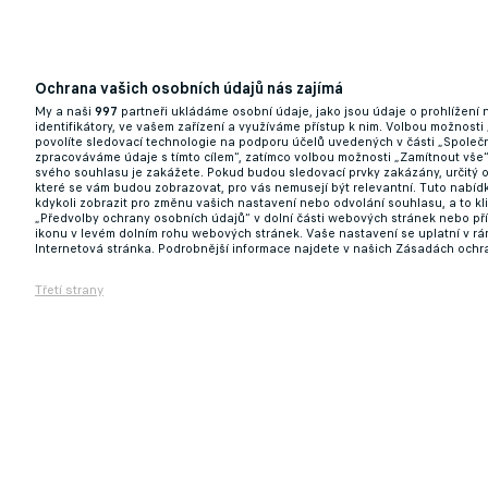
Ochrana vašich osobních údajů nás zajímá
My a naši
997
partneři ukládáme osobní údaje, jako jsou údaje o prohlížení
identifikátory, ve vašem zařízení a využíváme přístup k nim. Volbou možnosti
povolíte sledovací technologie na podporu účelů uvedených v části „Společn
zpracováváme údaje s tímto cílem“, zatímco volbou možnosti „Zamítnout vše
svého souhlasu je zakážete. Pokud budou sledovací prvky zakázány, určitý 
které se vám budou zobrazovat, pro vás nemusejí být relevantní. Tuto nabí
kdykoli zobrazit pro změnu vašich nastavení nebo odvolání souhlasu, a to k
„Předvolby ochrany osobních údajů“ v dolní části webových stránek nebo př
ikonu v levém dolním rohu webových stránek. Vaše nastavení se uplatní v r
Internetová stránka. Podrobnější informace najdete v našich Zásadách ochr
Třetí strany