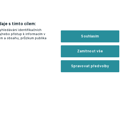
aje s tímto cílem:
yhledávání identifikačních
a/nebo přístup k informacím v
Souhlasím
lam a obsahu, průzkum publika
Zamítnout vše
Spravovat předvolby