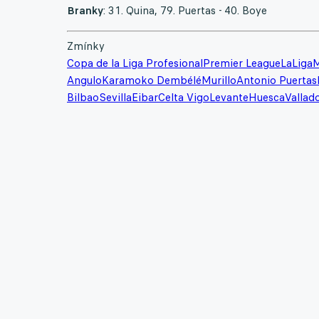
Branky
: 31. Quina, 79. Puertas - 40. Boye
Zmínky
Copa de la Liga Profesional
Premier League
LaLiga
M
Angulo
Karamoko Dembélé
Murillo
Antonio Puertas
Bilbao
Sevilla
Eibar
Celta Vigo
Levante
Huesca
Vallado