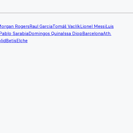
organ Rogers
Raul Garcia
Tomáš Vaclík
Lionel Messi
Luis
Pablo Sarabia
Domingos Quina
Issa Diop
Barcelona
Ath.
lid
Betis
Elche