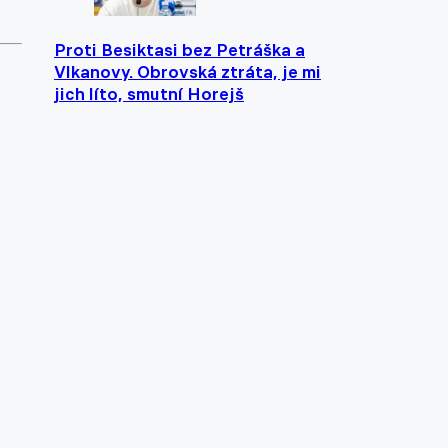
Proti Besiktasi bez Petráška a
Vlkanovy. Obrovská ztráta, je mi
jich líto, smutní Horejš