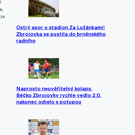
é
a,
eze
Ostrý spor o stadion Za Lužánkami!
Zbrojovka se pustila do brněnského
radního
Naprosto neuvěřitelný kolaps.
Béčko Zbrojovky rychle vedlo 2:0,
nakonec odjelo s potupou