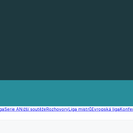
ga
Serie A
Nižší soutěže
Rozhovory
Liga mistrů
Evropská liga
Konfer