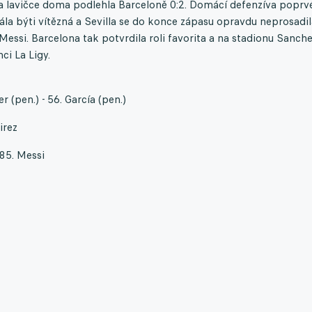
 lavičce doma podlehla Barceloně 0:2. Domácí defenzíva poprv
la býti vítězná a Sevilla se do konce zápasu opravdu neprosadil
Messi. Barcelona tak potvrdila roli favorita a na stadionu Sanch
ci La Ligy.
r (pen.) - 56. García (pen.)
irez
85. Messi