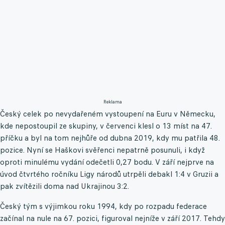
Reklama
Český celek po nevydařeném vystoupení na Euru v Německu,
kde nepostoupil ze skupiny, v červenci klesl o 13 míst na 47.
příčku a byl na tom nejhůře od dubna 2019, kdy mu patřila 48.
pozice. Nyní se Haškovi svěřenci nepatrně posunuli, i když
oproti minulému vydání odečetli 0,27 bodu. V září nejprve na
úvod čtvrtého ročníku Ligy národů utrpěli debakl 1:4 v Gruzii a
pak zvítězili doma nad Ukrajinou 3:2.
Český tým s výjimkou roku 1994, kdy po rozpadu federace
začínal na nule na 67. pozici, figuroval nejníže v září 2017. Tehdy