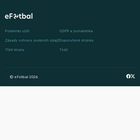
Podmínky užití
GDPR a žurnalistika
Zásady ochrany osobních údajů
Doporučené stránky
Třetí strany
Tiráž
© eFotbal
2026