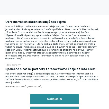
Ochrana vašich osobních údajů nás zajímá
My a naši
999
partneři ukládáme osobní údaje, jako jsou údaje o prohlížení nebo
jedinečné identifikátory, ve vašem zařízení a využíváme přístup k nim. Volbou možnosti
„Souhlasím“ povolíte sledovací technologie na podporu účelů uvedených v části
„Společně s našimi partnery zpracováváme údaje s tímto cílem“, zatímco volbou
možnosti „Zamítnout vše“ nebo odvoláním svého souhlasu je zakážete. Pokud budou
sledovací prvky zakázány, určitý obsah a reklamy, které se vám budou zobrazovat, pro
vás nemusejí být relevantní. Tuto nabídku můžete znovu kdykoli zobrazit pro změnu
vašich nastavení nebo odvolání souhlasu, a to kliknutím na odkaz „Předvolby ochrany
osobních údajů“ v dolní části webových stránek nebo případně na plovoucí ikonu v
levém dolním rohu webových stránek. Vaše nastavení se uplatní v rámci našeho
Internetová stránka. Podrobnější informace najdete v našich Zásadách ochrany
osobních údajů.
Třetí strany
Společně s našimi partnery zpracováváme údaje s tímto cílem:
Používání přesných údajů o zeměpisné poloze. Aktivní vyhledávání identifikačních
údajů v rámci specifických vlastností zařízení. Ukládání a/nebo přístup k informacím v
zařízení. Personalizovaná reklama a obsah, měření reklam a obsahu, průzkum publika a
rozvoj služeb.
Seznam partnerů (dodavatelů)
Souhlasím