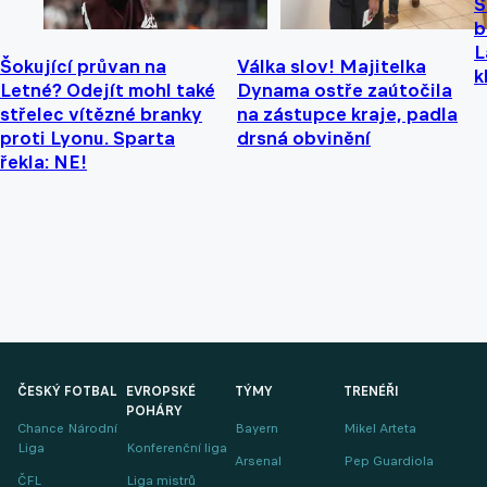
S
b
L
Šokující průvan na
Válka slov! Majitelka
k
Letné? Odejít mohl také
Dynama ostře zaútočila
střelec vítězné branky
na zástupce kraje, padla
proti Lyonu. Sparta
drsná obvinění
řekla: NE!
ČESKÝ FOTBAL
EVROPSKÉ
TÝMY
TRENÉŘI
POHÁRY
Chance Národní
Bayern
Mikel Arteta
Liga
Konferenční liga
Arsenal
Pep Guardiola
ČFL
Liga mistrů