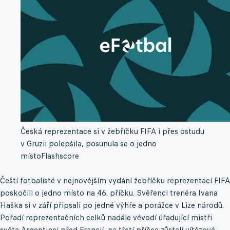
Česká reprezentace si v žebříčku FIFA i přes ostudu
v Gruzii polepšila, posunula se o jedno
místo
Flashscore
Čeští fotbalisté v nejnovějším vydání žebříčku reprezentací FIFA
poskočili o jedno místo na 46. příčku. Svěřenci trenéra Ivana
Haška si v září připsali po jedné výhře a porážce v Lize národů.
Pořadí reprezentačních celků nadále vévodí úřadující mistři
světa Argentinci před Francií, na třetí příčce zůstali vítězové