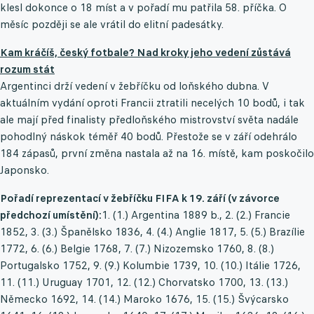
klesl dokonce o 18 míst a v pořadí mu patřila 58. příčka. O
měsíc později se ale vrátil do elitní padesátky.
Kam kráčíš, český fotbale? Nad kroky jeho vedení zůstává
rozum stát
Argentinci drží vedení v žebříčku od loňského dubna. V
aktuálním vydání oproti Francii ztratili necelých 10 bodů, i tak
ale mají před finalisty předloňského mistrovství světa nadále
pohodlný náskok téměř 40 bodů. Přestože se v září odehrálo
184 zápasů, první změna nastala až na 16. místě, kam poskočilo
Japonsko.
Pořadí reprezentací v žebříčku FIFA k 19. září (v závorce
předchozí umístění):
1. (1.) Argentina 1889 b., 2. (2.) Francie
1852, 3. (3.) Španělsko 1836, 4. (4.) Anglie 1817, 5. (5.) Brazílie
1772, 6. (6.) Belgie 1768, 7. (7.) Nizozemsko 1760, 8. (8.)
Portugalsko 1752, 9. (9.) Kolumbie 1739, 10. (10.) Itálie 1726,
11. (11.) Uruguay 1701, 12. (12.) Chorvatsko 1700, 13. (13.)
Německo 1692, 14. (14.) Maroko 1676, 15. (15.) Švýcarsko