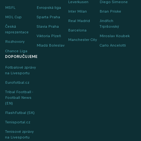
Leverkusen
Diego Simeone
MSFL
Evropská liga
Inter Milan
Brian Priske
MOL Cup
Sparta Praha
Real Madrid
Jindřich
Česká
Slavia Praha
Trpišovský
Barcelona
reprezentace
Viktoria Plzeň
Miroslav Koubek
Manchester City
Rozhovory
Mladá Boleslav
Carlo Ancelotti
Chance Liga
DOPORUČUJEME
Fotbalové zprávy
na Livesportu
Eurofotbal.cz
Tribal Football -
Football News
(EN)
FlashFutbal (SK)
Tenisportal.cz
Tenisové zprávy
na Livesportu