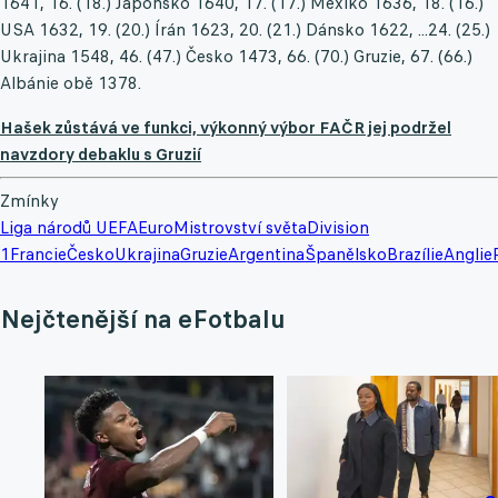
1641, 16. (18.) Japonsko 1640, 17. (17.) Mexiko 1636, 18. (16.)
USA 1632, 19. (20.) Írán 1623, 20. (21.) Dánsko 1622, ...24. (25.)
Ukrajina 1548, 46. (47.) Česko 1473, 66. (70.) Gruzie, 67. (66.)
Albánie obě 1378.
Hašek zůstává ve funkci, výkonný výbor FAČR jej podržel
navzdory debaklu s Gruzií
Zmínky
Liga národů UEFA
Euro
Mistrovství světa
Division
1
Francie
Česko
Ukrajina
Gruzie
Argentina
Španělsko
Brazílie
Anglie
Nejčtenější na eFotbalu