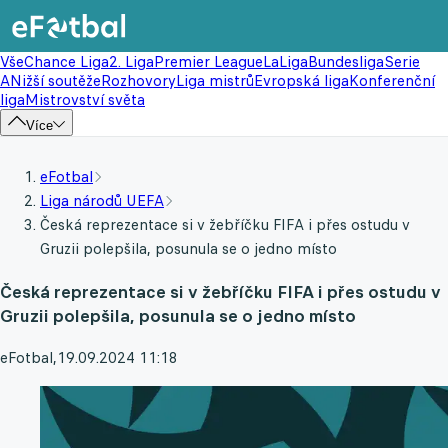
Vše
Chance Liga
2. Liga
Premier League
LaLiga
Bundesliga
Serie
A
Nižší soutěže
Rozhovory
Liga mistrů
Evropská liga
Konferenční
liga
Mistrovství světa
Více
eFotbal
Liga národů UEFA
Česká reprezentace si v žebříčku FIFA i přes ostudu v
Gruzii polepšila, posunula se o jedno místo
Česká reprezentace si v žebříčku FIFA i přes ostudu v
Gruzii polepšila, posunula se o jedno místo
eFotbal
,
19.09.2024 11:18