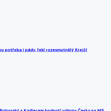
ou potřeba i pády, řekl rozesmutnělý Krejčí
. Poborský s Kadlecem hodnotí výkony Česka na MS