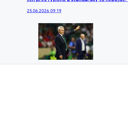
25.06.2026 09:19
Trenér Mexika chválil týmový charakter a p
25.06.2026 07:06