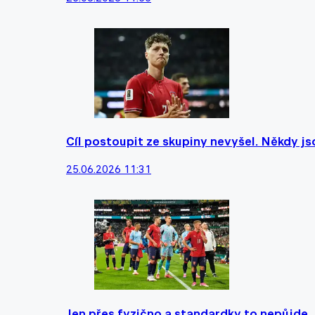
Cíl postoupit ze skupiny nevyšel. Někdy js
25.06.2026 11:31
Jen přes fyzično a standardky to nepůjde