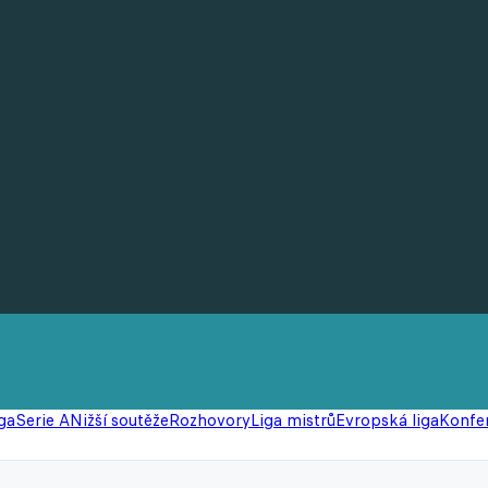
ga
Serie A
Nižší soutěže
Rozhovory
Liga mistrů
Evropská liga
Konfer