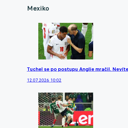
Mexiko
Tuchel se po postupu Anglie mračil. Nevíte,
12.07.2026 10:02