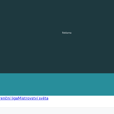
Reklama
enční liga
Mistrovství světa