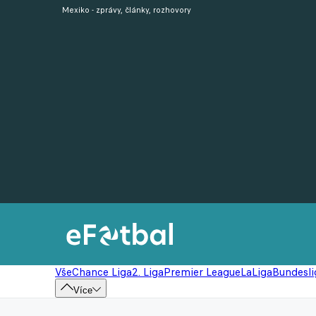
Mexiko - zprávy, články, rozhovory
Vše
Chance Liga
2. Liga
Premier League
LaLiga
Bundesli
Více