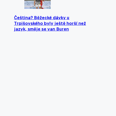
Čeština? Běžecké dávky u
Trpišovského byly ještě horší než
jazyk, směje se van Buren