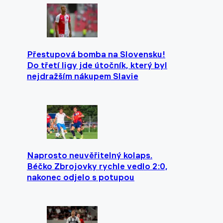
Přestupová bomba na Slovensku!
Do třetí ligy jde útočník, který byl
nejdražším nákupem Slavie
Naprosto neuvěřitelný kolaps.
Béčko Zbrojovky rychle vedlo 2:0,
nakonec odjelo s potupou