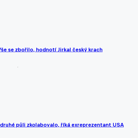
še se zbořilo, hodnotí Jirkal český krach
 druhé půli zkolabovalo, říká exreprezentant USA