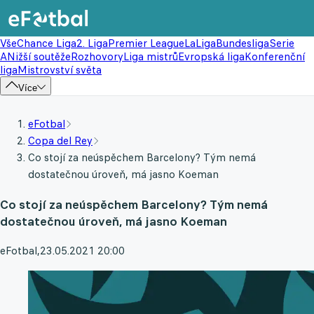
Vše
Chance Liga
2. Liga
Premier League
LaLiga
Bundesliga
Serie
A
Nižší soutěže
Rozhovory
Liga mistrů
Evropská liga
Konferenční
liga
Mistrovství světa
Více
eFotbal
Copa del Rey
Co stojí za neúspěchem Barcelony? Tým nemá
dostatečnou úroveň, má jasno Koeman
Co stojí za neúspěchem Barcelony? Tým nemá
dostatečnou úroveň, má jasno Koeman
eFotbal
,
23.05.2021 20:00