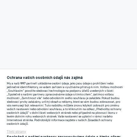
Reklama
Koeman do katalánského velkoklubu přišel loni v srpnu. „Kádr
Ochrana vašich osobních údajů nás zajímá
My a naši
997
partneři ukládáme osobní údaje, jako jsou údaje o prohlížení nebo
už byl sestavený, když jsem přišel. Podepsali jsme jenom
jedinečné identifikátory, ve vašem zařízení a využíváme přístup k nim. Volbou možnosti
„Souhlasím“ povolíte sledovací technologie na podporu účelů uvedených v části
(obránce Sergina) Desta. Kádr není na úrovni, kterou v
„Společně s našimi partnery zpracováváme údaje s tímto cílem“, zatímco volbou
možnosti „Zamítnout vše“ nebo odvoláním svého souhlasu je zakážete. Pokud budou
Barcelonu chceme,“ citoval slova Koemana web eurofotbal.cz.
sledovací prvky zakázány, určitý obsah a reklamy, které se vám budou zobrazovat, pro
vás nemusejí být relevantní. Tuto nabídku můžete znovu kdykoli zobrazit pro změnu
vašich nastavení nebo odvolání souhlasu, a to kliknutím na odkaz „Předvolby ochrany
„Jestli chceme být lepší, musíme být efektivnější v útoku.
osobních údajů“ v dolní části webových stránek nebo případně na plovoucí ikonu v
levém dolním rohu webových stránek. Vaše nastavení se uplatní v rámci našeho
Nastříleli jsme hodně gólů, ale procentuálně proměňujeme
Internetová stránka. Podrobnější informace najdete v našich Zásadách ochrany
osobních údajů.
méně šancí, než bychom v Barceloně měli,“ přidal
Třetí strany
osmapadesátiletý Holanďan.