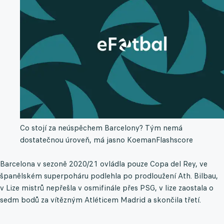
Co stojí za neúspěchem Barcelony? Tým nemá
dostatečnou úroveň, má jasno Koeman
Flashscore
Barcelona v sezoně 2020/21 ovládla pouze Copa del Rey, ve
španělském superpoháru podlehla po prodloužení Ath. Bilbau,
v Lize mistrů nepřešla v osmifinále přes PSG, v lize zaostala o
sedm bodů za vítězným Atléticem Madrid a skončila třetí.